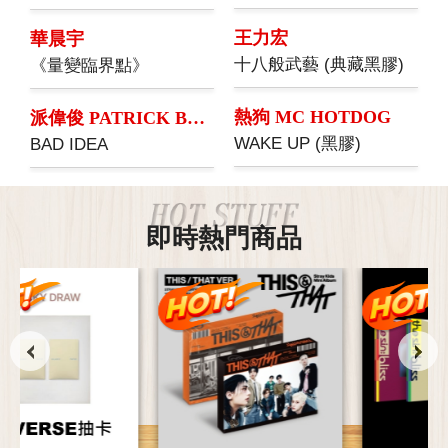
王力宏
華晨宇
VER.2
十八般武藝 (典藏黑膠)
《量變臨界點》
熱狗 MC HOTDOG
派偉俊 PATRICK BRASCA
WAKE UP (黑膠)
BAD IDEA
即時熱門商品