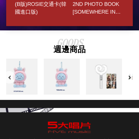
(B版)ROSIE交通卡(韓
2ND PHOTO BOOK
(C
(韓
國進口版)
[SOMEWHERE IN
專輯
P)
TIME]寫真書(韓國進
CA
口版)
GOODS
週邊商品