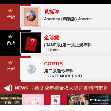
黃挺瑋
華語
Journey (精裝版) Journe
金珍妮
西洋
(JANE版)第一張正規專輯
「Ruby」
CORTIS
日韓
第二張迷你專輯
「GREENGREEN(B
文化部 藝文成年禮金-5大唱片實體門市皆
NEWS