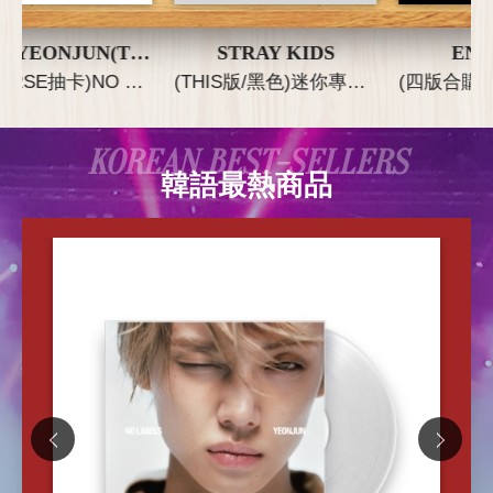
崔然竣 YEONJUN(TXT)
STRAY KIDS
ENHYPEN
ERSE抽卡)NO LABELS: PART 02(WEVERSE ALBUMS VER.) (韓國進口版)
(THIS版/黑色)迷你專輯「THIS & THAT」(韓國進口版)
(四版合購版)第八張迷你專輯「THE SIN : BLISS」(韓國進口版)
KOREAN BEST-SELLERS
韓語最熱商品