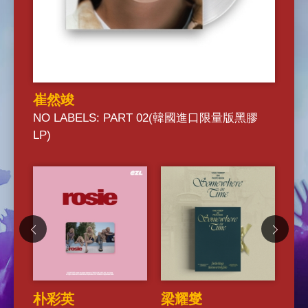
崔然竣
RE
NO LABELS: PART 02(韓國進口限量版黑膠
(五
LP)
SU
朴彩英
梁耀燮
蒂