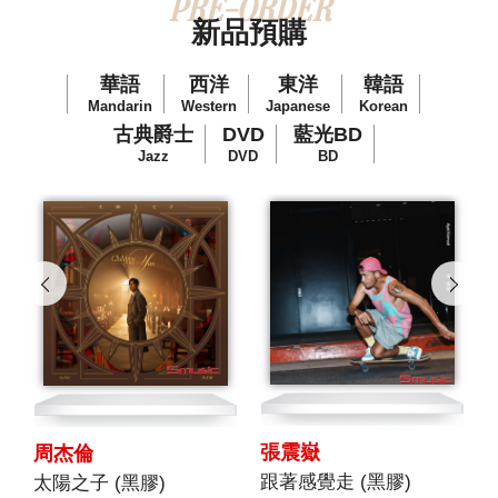
PRE-ORDER
新品預購
華語
西洋
東洋
韓語
Mandarin
Western
Japanese
Korean
古典爵士
DVD
藍光BD
Jazz
DVD
BD
張震嶽
周杰倫
盤(4CD+BLU-RAY))
跟著感覺走 (黑膠)
太陽之子 (黑膠)