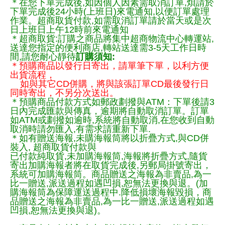
＊在您下單完成後,如因個人因素需取消訂單,煩請於
下單完成後24小時(上班日)來電通知,以便訂單處理
作業。超商取貨付款,如需取消訂單請於當天或是次
日上班日上午12時前來電通知
＊超商取貨:訂購之商品將集中超商物流中心轉運站,
送達您指定的便利商店,轉站送達需3-5天工作日時
間,請您耐心靜待
訂購須知:
＊預購商品以發行日寄出，請單筆下單，以利方便
出貨流程，
如與其它CD併購，將與該張訂單CD最後發行日
同時寄出，不另分次送出。
＊預購商品付款方式如郵政劃撥與ATM：下單後請3
日內完成匯款與傳真，逾期將自動取消訂單。訂單
如ATM或劃撥如逾時,系統將自動取消,在您收到自動
取消時請勿匯入,有需求請重新下單.
＊如有贈送海報,未購海報筒將以折疊方式,與CD併
裝入, 超商取貨付款與
已付款純取貨,未加購海報筒,海報將折疊方式,隨貨
寄出加購海報者將在取貨完成後,另郵局掛號寄出，
系統可加購海報筒。商品贈送之海報為非賣品,為一
比一贈送,派送過程如遇凹損,恕無法更換與退。(加
購海報筒為保障運送過程中.降低損壞海報毀損，商
品贈送之海報為非賣品,為一比一贈送,派送過程如遇
凹損,恕無法更換與退)。