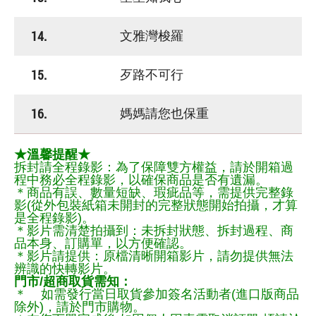
14.
文雅灣梭羅
15.
歹路不可行
16.
媽媽請您也保重
★溫馨提醒★
拆封請全程錄影：為了保障雙方權益，請於開箱過
程中務必全程錄影，以確保商品是否有遺漏。
＊商品有誤、數量短缺、瑕疵品等，需提供完整錄
影(從外包裝紙箱未開封的完整狀態開始拍攝，才算
是全程錄影)。
＊影片需清楚拍攝到：未拆封狀態、拆封過程、商
品本身、訂購單，以方便確認。
＊影片請提供：原檔清晰開箱影片，請勿提供無法
辨識的快轉影片。
門市/超商取貨需知：
＊ 如需發行當日取貨參加簽名活動者(進口版商品
除外)，請於門市購物。