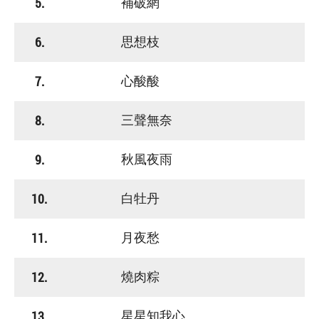
5.
補破網
6.
思想枝
7.
心酸酸
8.
三聲無奈
9.
秋風夜雨
10.
白牡丹
11.
月夜愁
12.
燒肉粽
13.
星星知我心