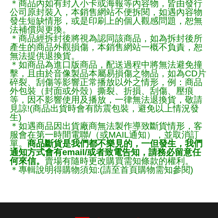
＊商品內如有封入小卡或海報等內容物，皆由發行
公司原封裝入，本銷售網站不便拆閱，如遇內容物
發生短缺情形，或是印刷上的個人觀感問題，恕無
法補償與更換。
＊商品經拆封後將視為認同該商品，如為拆封後所
產生的商品外觀損傷，本銷售網站一概不負責，恕
無法提供退換貨。
＊如商品為進口版商品，配送過程中將無法避免撞
擊，且由於音像製品本屬易損傷之物品，如為CD片
碎裂、刮傷等影響正常播放以外之情形，例：商品
外包裝（封面或外殼）撕裂、折損、刮傷、壓痕
等，因不影響使用及播放，一律無法退換貨，敬請
見諒!(商品出貨時會有防震包裝，避免以上情況發
生)
＊如遇商品因出貨廠商無法製作導致斷貨情形，客
服會在第一時間電聯/（或MAIL通知），並取消訂
單。
商品斷貨是我們都不樂見的，一但發生，我們
通知方式會有email/或者致電告知，請務必留意任
何來信。
賣場有隨時更改購買需知條款的權利。
＊專輯說明得購物須知:(請至首頁購物需知參閱)