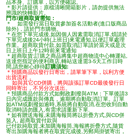
品本身、訂購單，以方便確認。
＊影片請提供：原檔清晰開箱影片，請勿提供無法
辨識的快轉影片。
門市/超商取貨需知：
＊ 如需發行當日取貨參加簽名活動者(進口版商品
除外)，請於門市購物。
＊在您下單完成後,如因個人因素需取消訂單,煩請於
下單完成後24小時(上班日)來電通知,以便訂單處理
作業。超商取貨付款,如需取消訂單請於當天或是次
日上班日上午12時前來電通知
＊超商取貨:訂購之商品將集中超商物流中心轉運站,
送達您指定的便利商店,轉站送達需3-5天工作日時
間,請您耐心靜待
訂購須知:
＊預購商品以發行日寄出，請單筆下單，以利方便
出貨流程，
如與其它CD併購，將與該張訂單CD最後發行日
同時寄出，不另分次送出。
＊預購商品付款方式如郵政劃撥與ATM：下單後請3
日內完成匯款與傳真，逾期將自動取消訂單。訂單
如ATM或劃撥如逾時,系統將自動取消,在您收到自動
取消時請勿匯入,有需求請重新下單.
＊如有贈送海報,未購海報筒將以折疊方式,與CD併
裝入, 超商取貨付款與
已付款純取貨,未加購海報筒,海報將折疊方式,隨貨
寄出加購海報者將在取貨完成後,另郵局掛號寄出，