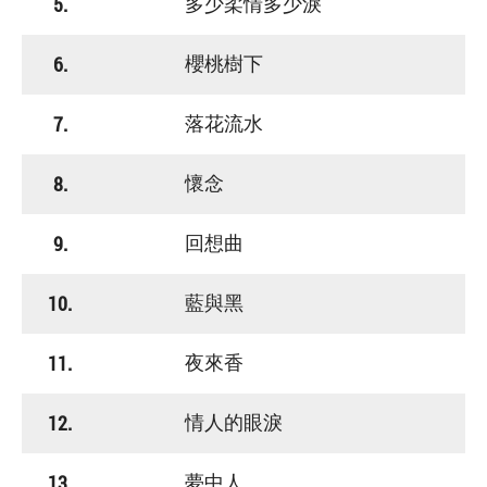
5.
多少柔情多少淚
6.
櫻桃樹下
7.
落花流水
8.
懷念
9.
回想曲
10.
藍與黑
11.
夜來香
12.
情人的眼淚
13.
夢中人