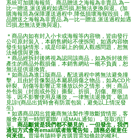
系統可加購海報筒。商品贈送之海報為非賣品,為一
比一贈送,派送過程如遇凹損,恕無法更換與退。(加
購海報筒為保障運送過程中.降低損壞海報毀損，商
品贈送之海報為非賣品,為一比一贈送,派送過程如遇
凹損,恕無法更換與退)。
＊商品內如有封入小卡或海報等內容物，皆由發行
公司原封裝入，本銷售網站不便拆閱，如遇內容物
發生短缺情形，或是印刷上的個人觀感問題，恕無
法補償與更換。
＊商品經拆封後將視為認同該商品，如為拆封後所
產生的商品外觀損傷，本銷售網站一概不負責，恕
無法提供退換貨。
＊如商品為進口版商品，配送過程中將無法避免撞
擊，且由於音像製品本屬易損傷之物品，如為CD片
碎裂、刮傷等影響正常播放以外之情形，例：商品
外包裝（封面或外殼）撕裂、折損、刮傷、壓痕
等，因不影響使用及播放，一律無法退換貨，敬請
見諒!(商品出貨時會有防震包裝，避免以上情況發
生)
＊如遇商品因出貨廠商無法製作導致斷貨情形，客
服會在第一時間電聯/（或MAIL通知），並取消訂
單。
商品斷貨是我們都不樂見的，一但發生，我們
通知方式會有email/或者致電告知，請務必留意任
何來信。
賣場有隨時更改購買需知條款的權利。