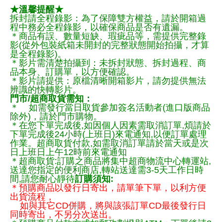
★溫馨提醒★
拆封請全程錄影：為了保障雙方權益，請於開箱過
程中務必全程錄影，以確保商品是否有遺漏。
＊商品有誤、數量短缺、瑕疵品等，需提供完整錄
影(從外包裝紙箱未開封的完整狀態開始拍攝，才算
是全程錄影)。
＊影片需清楚拍攝到：未拆封狀態、拆封過程、商
品本身、訂購單，以方便確認。
＊影片請提供：原檔清晰開箱影片，請勿提供無法
辨識的快轉影片。
門市/超商取貨需知：
＊ 如需發行當日取貨參加簽名活動者(進口版商品
除外)，請於門市購物。
＊在您下單完成後,如因個人因素需取消訂單,煩請於
下單完成後24小時(上班日)來電通知,以便訂單處理
作業。超商取貨付款,如需取消訂單請於當天或是次
日上班日上午12時前來電通知
＊超商取貨:訂購之商品將集中超商物流中心轉運站,
送達您指定的便利商店,轉站送達需3-5天工作日時
間,請您耐心靜待
訂購須知:
＊預購商品以發行日寄出，請單筆下單，以利方便
出貨流程，
如與其它CD併購，將與該張訂單CD最後發行日
同時寄出，不另分次送出。