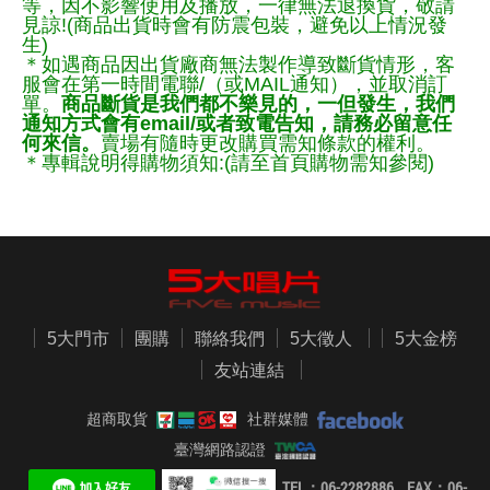
等，因不影響使用及播放，一律無法退換貨，敬請
見諒!(商品出貨時會有防震包裝，避免以上情況發
生)
＊如遇商品因出貨廠商無法製作導致斷貨情形，客
服會在第一時間電聯/（或MAIL通知），並取消訂
單。
商品斷貨是我們都不樂見的，一但發生，我們
通知方式會有email/或者致電告知，請務必留意任
何來信。
賣場有隨時更改購買需知條款的權利。
＊專輯說明得購物須知:(請至首頁購物需知參閱)
5大門市
團購
聯絡我們
5大徵人
5大金榜
友站連結
超商取貨
社群媒體
臺灣網路認證
TEL：06-2282886 FAX：06-