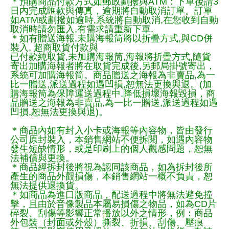
＊預購商品付款方式如郵政劃撥與ATM：下單後請3
日內完成匯款與傳真，逾期將自動取消訂單。訂單
如ATM或劃撥如逾時,系統將自動取消,在您收到自動
取消時請勿匯入,有需求請重新下單.
＊如有贈送海報,未購海報筒將以折疊方式,與CD併
裝入, 超商取貨付款與
已付款純取貨,未加購海報筒,海報將折疊方式,隨貨
寄出加購海報者將在取貨完成後,另郵局掛號寄出，
系統可加購海報筒。商品贈送之海報為非賣品,為一
比一贈送,派送過程如遇凹損,恕無法更換與退。(加
購海報筒為保障運送過程中.降低損壞海報毀損，商
品贈送之海報為非賣品,為一比一贈送,派送過程如遇
凹損,恕無法更換與退)。
＊商品內如有封入小卡或海報等內容物，皆由發行
公司原封裝入，本銷售網站不便拆閱，如遇內容物
發生短缺情形，或是印刷上的個人觀感問題，恕無
法補償與更換。
＊商品經拆封後將視為認同該商品，如為拆封後所
產生的商品外觀損傷，本銷售網站一概不負責，恕
無法提供退換貨。
＊如商品為進口版商品，配送過程中將無法避免撞
擊，且由於音像製品本屬易損傷之物品，如為CD片
碎裂、刮傷等影響正常播放以外之情形，例：商品
外包裝（封面或外殼）撕裂、折損、刮傷、壓痕