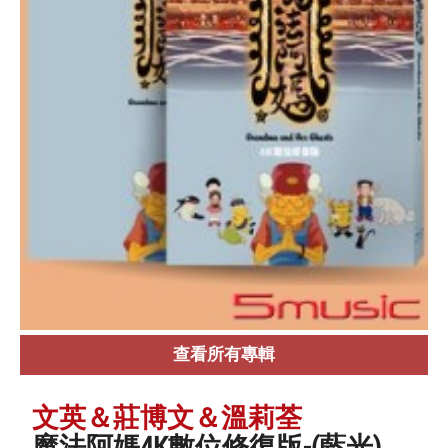
查看所有專輯
文英＆莊博文＆溫莉荃
魔法阿媽4K數位修復版-(藍光)