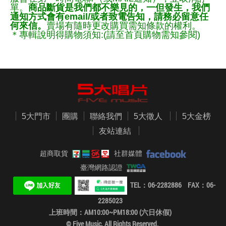
單。
商品斷貨是我們都不樂見的，一但發生，我們
通知方式會有email/或者致電告知，請務必留意任
何來信。
賣場有隨時更改購買需知條款的權利。
＊專輯說明得購物須知:(請至首頁購物需知參閱)
5大門市
團購
聯絡我們
5大徵人
5大金榜
友站連結
超商取貨
社群媒體
臺灣網路認證
TEL：06-2282886 FAX：06-
2285023
上班時間：AM10:00~PM18:00 (六日休假)
© Five Music. All Rights Reserved.