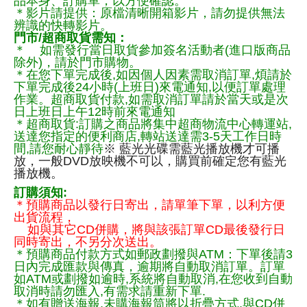
品本身、訂購單，以方便確認。
＊影片請提供：原檔清晰開箱影片，請勿提供無法
辨識的快轉影片。
門市/超商取貨需知：
＊ 如需發行當日取貨參加簽名活動者(進口版商品
除外)，請於門市購物。
＊在您下單完成後,如因個人因素需取消訂單,煩請於
下單完成後24小時(上班日)來電通知,以便訂單處理
作業。超商取貨付款,如需取消訂單請於當天或是次
日上班日上午12時前來電通知
＊超商取貨:訂購之商品將集中超商物流中心轉運站,
送達您指定的便利商店,轉站送達需3-5天工作日時
間,請您耐心靜待
※ 藍光光碟需藍光播放機才可播
放，一般DVD放映機不可以，購買前確定您有藍光
播放機。
訂購須知:
＊預購商品以發行日寄出，請單筆下單，以利方便
出貨流程，
如與其它CD併購，將與該張訂單CD最後發行日
同時寄出，不另分次送出。
＊預購商品付款方式如郵政劃撥與ATM：下單後請3
日內完成匯款與傳真，逾期將自動取消訂單。訂單
如ATM或劃撥如逾時,系統將自動取消,在您收到自動
取消時請勿匯入,有需求請重新下單.
＊如有贈送海報,未購海報筒將以折疊方式,與CD併