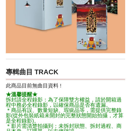
專輯曲目 TRACK
此商品目前無曲目資料 !
★溫馨提醒★
拆封請全程錄影：為了保障雙方權益，請於開箱過
程中務必全程錄影，以確保商品是否有遺漏。
＊商品有誤、數量短缺、瑕疵品等，需提供完整錄
影(從外包裝紙箱未開封的完整狀態開始拍攝，才算
是全程錄影)。
＊影片需清楚拍攝到：未拆封狀態、拆封過程、商