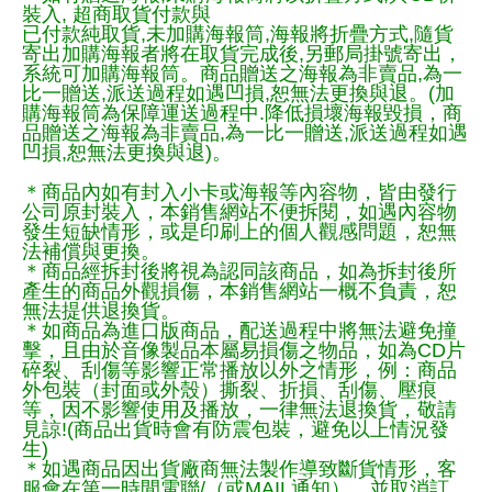
裝入, 超商取貨付款與
已付款純取貨,未加購海報筒,海報將折疊方式,隨貨
寄出加購海報者將在取貨完成後,另郵局掛號寄出，
系統可加購海報筒。商品贈送之海報為非賣品,為一
比一贈送,派送過程如遇凹損,恕無法更換與退。(加
購海報筒為保障運送過程中.降低損壞海報毀損，商
品贈送之海報為非賣品,為一比一贈送,派送過程如遇
凹損,恕無法更換與退)。
＊商品內如有封入小卡或海報等內容物，皆由發行
公司原封裝入，本銷售網站不便拆閱，如遇內容物
發生短缺情形，或是印刷上的個人觀感問題，恕無
法補償與更換。
＊商品經拆封後將視為認同該商品，如為拆封後所
產生的商品外觀損傷，本銷售網站一概不負責，恕
無法提供退換貨。
＊如商品為進口版商品，配送過程中將無法避免撞
擊，且由於音像製品本屬易損傷之物品，如為CD片
碎裂、刮傷等影響正常播放以外之情形，例：商品
外包裝（封面或外殼）撕裂、折損、刮傷、壓痕
等，因不影響使用及播放，一律無法退換貨，敬請
見諒!(商品出貨時會有防震包裝，避免以上情況發
生)
＊如遇商品因出貨廠商無法製作導致斷貨情形，客
服會在第一時間電聯/（或MAIL通知），並取消訂