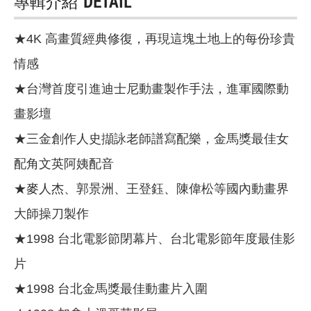
專輯介紹
DETAIL
★4K 高畫質經典修復，再現這塊土地上的每份珍貴
情感
★台灣首度引進迪士尼動畫製作手法，進軍國際動
畫影壇
★三金創作人史擷詠老師譜寫配樂，金馬獎最佳女
配角文英阿姨配音
★麥人杰、郭景洲、王登鈺、陳偉松等國內動畫界
大師操刀製作
★1998 台北電影節閉幕片、台北電影節年度最佳影
片
★1998 台北金馬獎最佳動畫片入圍