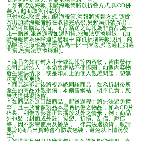
＊如有贈送海報,未購海報筒將以折疊方式,與CD併
裝入, 超商取貨付款與
已付款純取貨,未加購海報筒,海報將折疊方式,隨貨
寄出加購海報者將在取貨完成後,另郵局掛號寄出，
系統可加購海報筒。商品贈送之海報為非賣品,為一
比一贈送,派送過程如遇凹損,恕無法更換與退。(加
購海報筒為保障運送過程中.降低損壞海報毀損，商
品贈送之海報為非賣品,為一比一贈送,派送過程如遇
凹損,恕無法更換與退)。
＊商品內如有封入小卡或海報等內容物，皆由發行
公司原封裝入，本銷售網站不便拆閱，如遇內容物
發生短缺情形，或是印刷上的個人觀感問題，恕無
法補償與更換。
＊商品經拆封後將視為認同該商品，如為拆封後所
產生的商品外觀損傷，本銷售網站一概不負責，恕
無法提供退換貨。
＊如商品為進口版商品，配送過程中將無法避免撞
擊，且由於音像製品本屬易損傷之物品，如為CD片
碎裂、刮傷等影響正常播放以外之情形，例：商品
外包裝（封面或外殼）撕裂、折損、刮傷、壓痕
等，因不影響使用及播放，一律無法退換貨，敬請
見諒!(商品出貨時會有防震包裝，避免以上情況發
生)