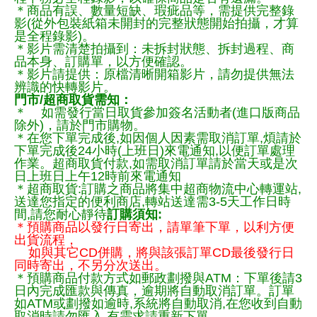
＊商品有誤、數量短缺、瑕疵品等，需提供完整錄
影(從外包裝紙箱未開封的完整狀態開始拍攝，才算
是全程錄影)。
＊影片需清楚拍攝到：未拆封狀態、拆封過程、商
品本身、訂購單，以方便確認。
＊影片請提供：原檔清晰開箱影片，請勿提供無法
辨識的快轉影片。
門市/超商取貨需知：
＊ 如需發行當日取貨參加簽名活動者(進口版商品
除外)，請於門市購物。
＊在您下單完成後,如因個人因素需取消訂單,煩請於
下單完成後24小時(上班日)來電通知,以便訂單處理
作業。超商取貨付款,如需取消訂單請於當天或是次
日上班日上午12時前來電通知
＊超商取貨:訂購之商品將集中超商物流中心轉運站,
送達您指定的便利商店,轉站送達需3-5天工作日時
間,請您耐心靜待
訂購須知:
＊預購商品以發行日寄出，請單筆下單，以利方便
出貨流程，
如與其它CD併購，將與該張訂單CD最後發行日
同時寄出，不另分次送出。
＊預購商品付款方式如郵政劃撥與ATM：下單後請3
日內完成匯款與傳真，逾期將自動取消訂單。訂單
如ATM或劃撥如逾時,系統將自動取消,在您收到自動
取消時請勿匯入,有需求請重新下單.