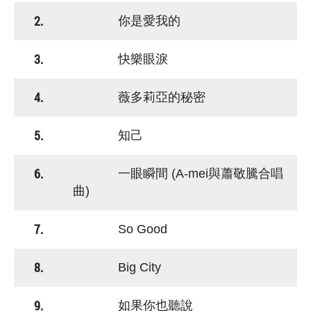
2.
你是愛我的
3.
快樂眼淚
4.
薇多莉亞的秘密
5.
知己
6.
一眼瞬間 (A-mei與蕭敬騰合唱
曲)
7.
So Good
8.
Big City
9.
如果你也聽說