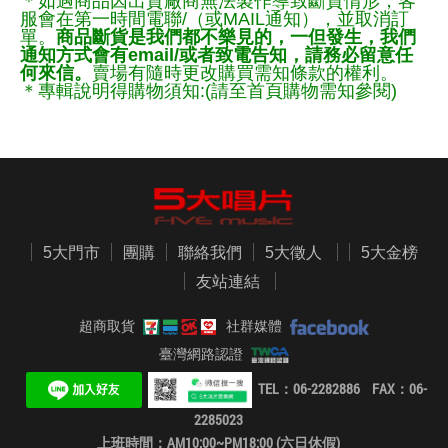
＊如遇商品因出貨廠商無法製作導致斷貨情形，客
服會在第一時間電聯/（或MAIL通知），並取消訂
單。
商品斷貨是我們都不樂見的，一但發生，我們
通知方式會有email/或者致電告知，請務必留意任
何來信。
賣場有隨時更改購買需知條款的權利。
＊專輯說明得購物須知:(請至首頁購物需知參閱)
5大門市
團購
聯絡我們
5大徵人
5大金榜
友站連結
超商取貨
社群媒體
臺灣網路認證
TEL：06-2282886 FAX：06-
2285023
上班時間：AM10:00~PM18:00 (六日休假)