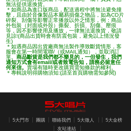
無法提供退換貨。
＊如商品為進口版商品，配送過程中將無法避免撞
擊，且由於音像製品本屬易損傷之物品，如為CD片
碎裂、刮傷等影響正常播放以外之情形，例：商品
外包裝（封面或外殼）撕裂、折損、刮傷、壓痕
等，因不影響使用及播放，一律無法退換貨，敬請
見諒!(商品出貨時會有防震包裝，避免以上情況發
生)
＊如遇商品因出貨廠商無法製作導致斷貨情形，客
服會在第一時間電聯/（或MAIL通知），並取消訂
單。
商品斷貨是我們都不樂見的，一但發生，我們
通知方式會有email/或者致電告知，請務必留意任
何來信。
賣場有隨時更改購買需知條款的權利。
＊專輯說明得購物須知:(請至首頁購物需知參閱)
5大門市
團購
聯絡我們
5大徵人
5大金榜
友站連結