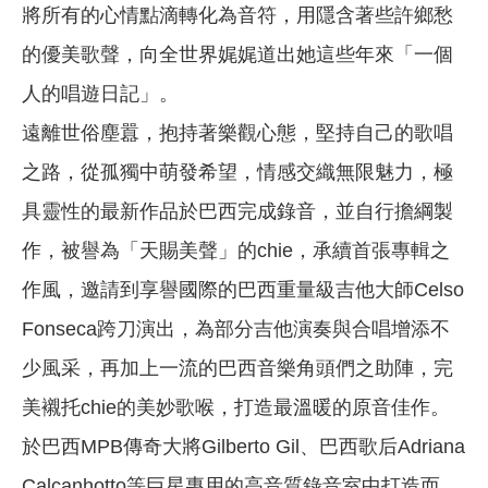
將所有的心情點滴轉化為音符，用隱含著些許鄉愁
的優美歌聲，向全世界娓娓道出她這些年來「一個
人的唱遊日記」。
遠離世俗塵囂，抱持著樂觀心態，堅持自己的歌唱
之路，從孤獨中萌發希望，情感交織無限魅力，極
具靈性的最新作品於巴西完成錄音，並自行擔綱製
作，被譽為「天賜美聲」的chie，承續首張專輯之
作風，邀請到享譽國際的巴西重量級吉他大師Celso
Fonseca跨刀演出，為部分吉他演奏與合唱增添不
少風采，再加上一流的巴西音樂角頭們之助陣，完
美襯托chie的美妙歌喉，打造最溫暖的原音佳作。
於巴西MPB傳奇大將Gilberto Gil、巴西歌后Adriana
Calcanhotto等巨星專用的高音質錄音室中打造而