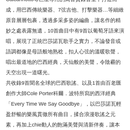
成，用巴西傳統樂器、7弦吉他、打擊樂器…等細緻
原音層層包裹，透過多采多姿的編曲，讓名作的精
妙之處表露無遺，10首曲目中有9首以葡萄牙語來演
唱，展現了正統巴莎諾瓦歌手之實力，不論發音或
語調都像是母語般地熟稔，扣人心弦的溫暖歌聲，
唱出最道地的巴西經典，天仙般的美聲，令陰霾的
天空出現一道曙光。
共收錄9首聞名全球的巴西歌謠、以及1首由百老匯
創作大師Cole Porter科爾．波特所寫的西洋經典
「Every Time We Say Goodbye」，以巴莎諾瓦輕
盈舒暢的樂風貫徹所有曲目，揉合浪漫歌謠之元
素，再加上chie動人的飽滿美聲與清新伴奏，讓本