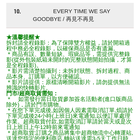
10.
EVERY TIME WE SAY
GOODBYE / 再見不再見
★溫馨提醒★
拆封請全程錄影：為了保障雙方權益，請於開箱過
程中務必全程錄影，以確保商品是否有遺漏。
＊商品有誤、數量短缺、瑕疵品等，需提供完整錄
影(從外包裝紙箱未開封的完整狀態開始拍攝，才算
是全程錄影)。
＊影片需清楚拍攝到：未拆封狀態、拆封過程、商
品本身、訂購單，以方便確認。
＊影片請提供：原檔清晰開箱影片，請勿提供無法
辨識的快轉影片。
門市/超商取貨需知：
＊ 如需發行當日取貨參加簽名活動者(進口版商品
除外)，請於門市購物。
＊在您下單完成後,如因個人因素需取消訂單,煩請於
下單完成後24小時(上班日)來電通知,以便訂單處理
作業。超商取貨付款,如需取消訂單請於當天或是次
日上班日上午12時前來電通知
＊超商取貨:訂購之商品將集中超商物流中心轉運站,
送達您指定的便利商店,轉站送達需3-5天工作日時