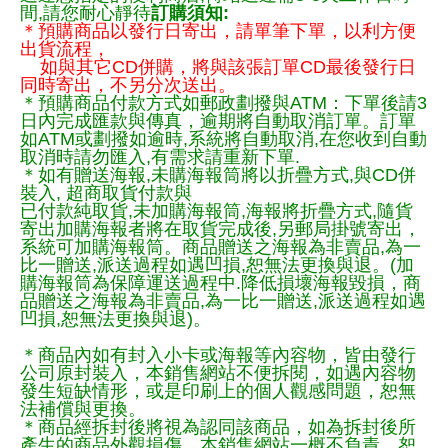
間,請您耐心靜待
訂購須知:
＊預購商品以發行日寄出，請單筆下單，以利方便
出貨流程，
如與其它CD併購，將與該張訂單CD最後發行日
同時寄出，不另分次送出。
＊預購商品付款方式如郵政劃撥與ATM：下單後請3
日內完成匯款與傳真，逾期將自動取消訂單。訂單
如ATM或劃撥如逾時,系統將自動取消,在您收到自動
取消時請勿匯入,有需求請重新下單.
＊如有贈送海報,未購海報筒將以折疊方式,與CD併
裝入, 超商取貨付款與
已付款純取貨,未加購海報筒,海報將折疊方式,隨貨
寄出加購海報者將在取貨完成後,另郵局掛號寄出，
系統可加購海報筒。商品贈送之海報為非賣品,為一
比一贈送,派送過程如遇凹損,恕無法更換與退。(加
購海報筒為保障運送過程中.降低損壞海報毀損，商
品贈送之海報為非賣品,為一比一贈送,派送過程如遇
凹損,恕無法更換與退)。
＊商品內如有封入小卡或海報等內容物，皆由發行
公司原封裝入，本銷售網站不便拆閱，如遇內容物
發生短缺情形，或是印刷上的個人觀感問題，恕無
法補償與更換。
＊商品經拆封後將視為認同該商品，如為拆封後所
產生的商品外觀損傷，本銷售網站一概不負責，恕