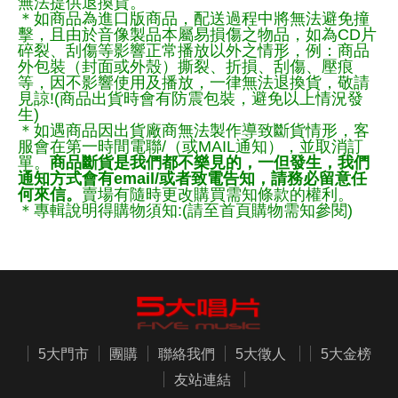
無法提供退換貨。
＊如商品為進口版商品，配送過程中將無法避免撞
擊，且由於音像製品本屬易損傷之物品，如為CD片
碎裂、刮傷等影響正常播放以外之情形，例：商品
外包裝（封面或外殼）撕裂、折損、刮傷、壓痕
等，因不影響使用及播放，一律無法退換貨，敬請
見諒!(商品出貨時會有防震包裝，避免以上情況發
生)
＊如遇商品因出貨廠商無法製作導致斷貨情形，客
服會在第一時間電聯/（或MAIL通知），並取消訂
單。
商品斷貨是我們都不樂見的，一但發生，我們
通知方式會有email/或者致電告知，請務必留意任
何來信。
賣場有隨時更改購買需知條款的權利。
＊專輯說明得購物須知:(請至首頁購物需知參閱)
5大門市
團購
聯絡我們
5大徵人
5大金榜
友站連結