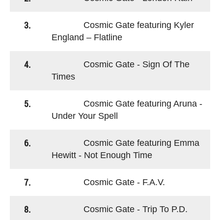
3.
Cosmic Gate featuring Kyler
England – Flatline
4.
Cosmic Gate - Sign Of The
Times
5.
Cosmic Gate featuring Aruna -
Under Your Spell
6.
Cosmic Gate featuring Emma
Hewitt - Not Enough Time
7.
Cosmic Gate - F.A.V.
8.
Cosmic Gate - Trip To P.D.