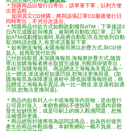
間,請您耐心靜待
訂購須知:
＊預購商品以發行日寄出，請單筆下單，以利方便
出貨流程，
如與其它CD併購，將與該張訂單CD最後發行日
同時寄出，不另分次送出。
＊預購商品付款方式如郵政劃撥與ATM：下單後請3
日內完成匯款與傳真，逾期將自動取消訂單。訂單
如ATM或劃撥如逾時,系統將自動取消,在您收到自動
取消時請勿匯入,有需求請重新下單.
＊如有贈送海報,未購海報筒將以折疊方式,與CD併
裝入, 超商取貨付款與
已付款純取貨,未加購海報筒,海報將折疊方式,隨貨
寄出加購海報者將在取貨完成後,另郵局掛號寄出，
系統可加購海報筒。商品贈送之海報為非賣品,為一
比一贈送,派送過程如遇凹損,恕無法更換與退。(加
購海報筒為保障運送過程中.降低損壞海報毀損，商
品贈送之海報為非賣品,為一比一贈送,派送過程如遇
凹損,恕無法更換與退)。
＊商品內如有封入小卡或海報等內容物，皆由發行
公司原封裝入，本銷售網站不便拆閱，如遇內容物
發生短缺情形，或是印刷上的個人觀感問題，恕無
法補償與更換。
＊商品經拆封後將視為認同該商品，如為拆封後所
產生的商品外觀損傷，本銷售網站一概不負責，恕