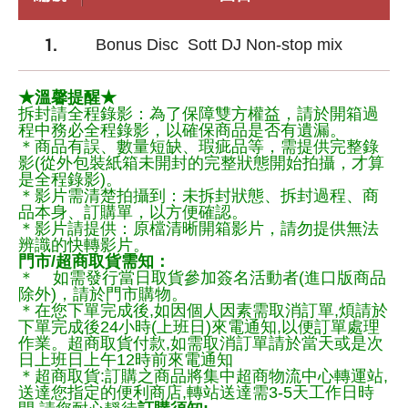
1.
Bonus Disc Sott DJ Non-stop mix
★溫馨提醒★
拆封請全程錄影：為了保障雙方權益，請於開箱過
程中務必全程錄影，以確保商品是否有遺漏。
＊商品有誤、數量短缺、瑕疵品等，需提供完整錄
影(從外包裝紙箱未開封的完整狀態開始拍攝，才算
是全程錄影)。
＊影片需清楚拍攝到：未拆封狀態、拆封過程、商
品本身、訂購單，以方便確認。
＊影片請提供：原檔清晰開箱影片，請勿提供無法
辨識的快轉影片。
門市/超商取貨需知：
＊ 如需發行當日取貨參加簽名活動者(進口版商品
除外)，請於門市購物。
＊在您下單完成後,如因個人因素需取消訂單,煩請於
下單完成後24小時(上班日)來電通知,以便訂單處理
作業。超商取貨付款,如需取消訂單請於當天或是次
日上班日上午12時前來電通知
＊超商取貨:訂購之商品將集中超商物流中心轉運站,
送達您指定的便利商店,轉站送達需3-5天工作日時