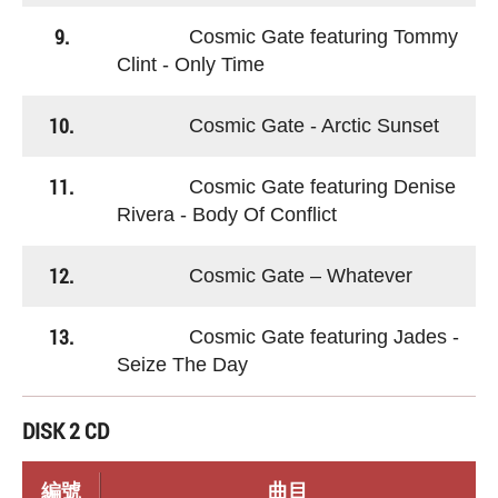
9.
Cosmic Gate featuring Tommy
Clint - Only Time
10.
Cosmic Gate - Arctic Sunset
11.
Cosmic Gate featuring Denise
Rivera - Body Of Conflict
12.
Cosmic Gate – Whatever
13.
Cosmic Gate featuring Jades -
Seize The Day
DISK 2 CD
編號
曲目