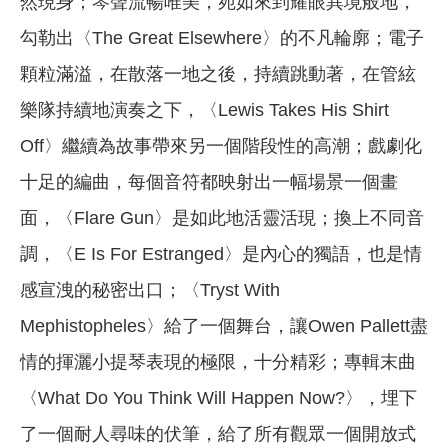
然現身；琴聲流暢唯美，宛如來到耀眼異境般地，
勾勒出〈The Great Elsewhere〉的不凡輪廓；電子
顆粒滿溢，在散落一地之後，持續跳動著，在管絃
樂隊持續地演奏之下，〈Lewis Takes His Shirt
Off〉繼續為故事帶來另一個階段性的高潮；戲劇化
十足的編曲，每個音符都映射出一幅場景一個畫
面，〈Flare Gun〉是如此地活靈活現；換上不同音
調，〈E Is For Estranged〉是內心的獨語，也是情
感宣洩的秘密出口；〈Tryst With
Mephistopheles〉給了一個舞台，讓Owen Pallett盡
情的揮灑小提琴表現的極限，十分精彩；專輯末曲
〈What Do You Think Will Happen Now?〉，埋下
了一個耐人尋味的伏筆，給了所有觀眾一個開放式