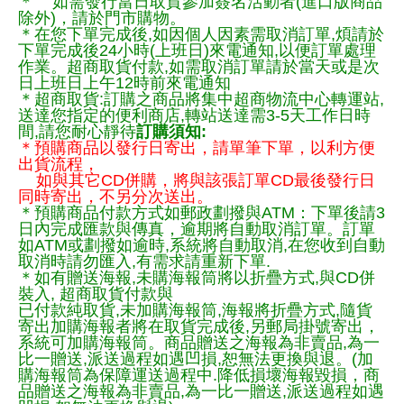
＊ 如需發行當日取貨參加簽名活動者(進口版商品
除外)，請於門市購物。
＊在您下單完成後,如因個人因素需取消訂單,煩請於
下單完成後24小時(上班日)來電通知,以便訂單處理
作業。超商取貨付款,如需取消訂單請於當天或是次
日上班日上午12時前來電通知
＊超商取貨:訂購之商品將集中超商物流中心轉運站,
送達您指定的便利商店,轉站送達需3-5天工作日時
間,請您耐心靜待
訂購須知:
＊預購商品以發行日寄出，請單筆下單，以利方便
出貨流程，
如與其它CD併購，將與該張訂單CD最後發行日
同時寄出，不另分次送出。
＊預購商品付款方式如郵政劃撥與ATM：下單後請3
日內完成匯款與傳真，逾期將自動取消訂單。訂單
如ATM或劃撥如逾時,系統將自動取消,在您收到自動
取消時請勿匯入,有需求請重新下單.
＊如有贈送海報,未購海報筒將以折疊方式,與CD併
裝入, 超商取貨付款與
已付款純取貨,未加購海報筒,海報將折疊方式,隨貨
寄出加購海報者將在取貨完成後,另郵局掛號寄出，
系統可加購海報筒。商品贈送之海報為非賣品,為一
比一贈送,派送過程如遇凹損,恕無法更換與退。(加
購海報筒為保障運送過程中.降低損壞海報毀損，商
品贈送之海報為非賣品,為一比一贈送,派送過程如遇