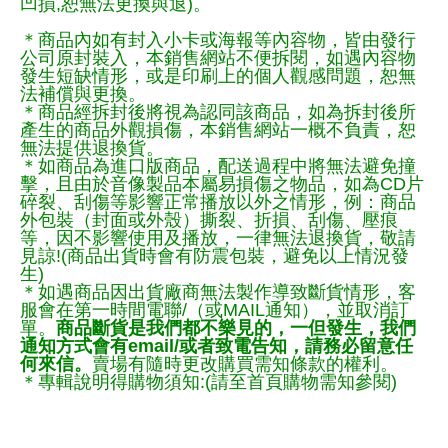
凹損,恕無法更換與退)。
＊商品內如有封入小卡或海報等內容物，皆由發行
公司原封裝入，本銷售網站不便拆閱，如遇內容物
發生短缺情形，或是印刷上的個人觀感問題，恕無
法補償與更換。
＊商品經拆封後將視為認同該商品，如為拆封後所
產生的商品外觀損傷，本銷售網站一概不負責，恕
無法提供退換貨。
＊如商品為進口版商品，配送過程中將無法避免撞
擊，且由於音像製品本屬易損傷之物品，如為CD片
碎裂、刮傷等影響正常播放以外之情形，例：商品
外包裝（封面或外殼）撕裂、折損、刮傷、壓痕
等，因不影響使用及播放，一律無法退換貨，敬請
見諒!(商品出貨時會有防震包裝，避免以上情況發
生)
＊如遇商品因出貨廠商無法製作導致斷貨情形，客
服會在第一時間電聯/（或MAIL通知），並取消訂
單。
商品斷貨是我們都不樂見的，一但發生，我們
通知方式會有email/或者致電告知，請務必留意任
何來信。
賣場有隨時更改購買需知條款的權利。
＊專輯說明得購物須知:(請至首頁購物需知參閱)