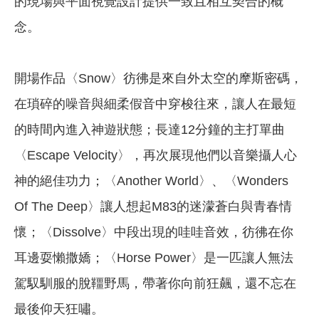
的現場與平面視覺設計提供一致且相互契合的概
念。
開場作品〈Snow〉彷彿是來自外太空的摩斯密碼，
在瑣碎的噪音與細柔假音中穿梭往來，讓人在最短
的時間內進入神遊狀態；長達12分鐘的主打單曲
〈Escape Velocity〉，再次展現他們以音樂攝人心
神的絕佳功力；〈Another World〉、〈Wonders
Of The Deep〉讓人想起M83的迷濛蒼白與青春情
懷；〈Dissolve〉中段出現的哇哇音效，彷彿在你
耳邊耍懶撒嬌；〈Horse Power〉是一匹讓人無法
駕馭馴服的脫韁野馬，帶著你向前狂飆，還不忘在
最後仰天狂嘯。