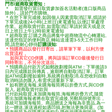
門市/超商取貨需知：
＊ 如需發行當日取貨參加簽名活動者(進口版商品
除外)，請於門市購物。
＊在您下單完成後,如因個人因素需取消訂單,煩請於
下單完成後24小時(上班日)來電通知,以便訂單處理
作業。超商取貨付款,如需取消訂單請於當天或是次
日上班日上午12時前來電通知
＊超商取貨:訂購之商品將集中超商物流中心轉運站,
送達您指定的便利商店,轉站送達需3-5天工作日時
間,請您耐心靜待
訂購須知:
＊預購商品以發行日寄出，請單筆下單，以利方便
出貨流程，
如與其它CD併購，將與該張訂單CD最後發行日
同時寄出，不另分次送出。
＊預購商品付款方式如郵政劃撥與ATM：下單後請3
日內完成匯款與傳真，逾期將自動取消訂單。訂單
如ATM或劃撥如逾時,系統將自動取消,在您收到自動
取消時請勿匯入,有需求請重新下單.
＊如有贈送海報,未購海報筒將以折疊方式,與CD併
裝入, 超商取貨付款與
已付款純取貨,未加購海報筒,海報將折疊方式,隨貨
寄出加購海報者將在取貨完成後,另郵局掛號寄出，
系統可加購海報筒。商品贈送之海報為非賣品,為一
比一贈送,派送過程如遇凹損,恕無法更換與退。(加
購海報筒為保障運送過程中.降低損壞海報毀損，商