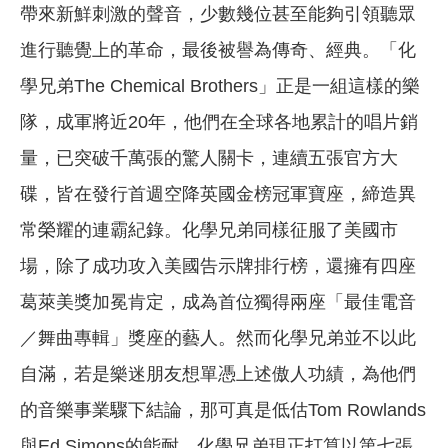
帶來新鮮刺激的聲音，少數幾位甚至能夠引領聽眾
進行聽覺上的革命，最後被譽為傳奇、經典。「化
學兄弟The Chemical Brothers」正是一組這樣的樂
隊，成軍將近20年，他們在全球各地累計的唱片銷
量，已突破千萬張的驚人關卡，連續五張官方大
碟，皆在發行首週空降英國金榜冠軍寶座，締造異
常榮耀的連霸紀錄。化學兄弟同樣征服了美國市
場，除了成功攻入美國告示牌排行榜，還擁有四座
葛萊美獎加冕肯定，成為首位獨得兩座「最佳電音
／舞曲專輯」獎座的藝人。然而化學兄弟並不以此
自滿，若是樂迷朋友想單憑上述傲人功績，為他們
的音樂事業驟下結論，那可真是低估Tom Rowlands
與Ed Simons的能耐。化學兄弟現正打算以第七張