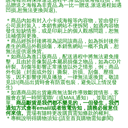
品贈送之海報為非賣品,為一比一贈送,派送過程如遇
凹損,恕無法更換與退)。
＊商品內如有封入小卡或海報等內容物，皆由發行
公司原封裝入，本銷售網站不便拆閱，如遇內容物
發生短缺情形，或是印刷上的個人觀感問題，恕無
法補償與更換。
＊商品經拆封後將視為認同該商品，如為拆封後所
產生的商品外觀損傷，本銷售網站一概不負責，恕
無法提供退換貨。
＊如商品為進口版商品，配送過程中將無法避免撞
擊，且由於音像製品本屬易損傷之物品，如為CD片
碎裂、刮傷等影響正常播放以外之情形，例：商品
外包裝（封面或外殼）撕裂、折損、刮傷、壓痕
等，因不影響使用及播放，一律無法退換貨，敬請
見諒!(商品出貨時會有防震包裝，避免以上情況發
生)
＊如遇商品因出貨廠商無法製作導致斷貨情形，客
服會在第一時間電聯/（或MAIL通知），並取消訂
單。
商品斷貨是我們都不樂見的，一但發生，我們
通知方式會有email/或者致電告知，請務必留意任
何來信。
賣場有隨時更改購買需知條款的權利。
＊專輯說明得購物須知:(請至首頁購物需知參閱)