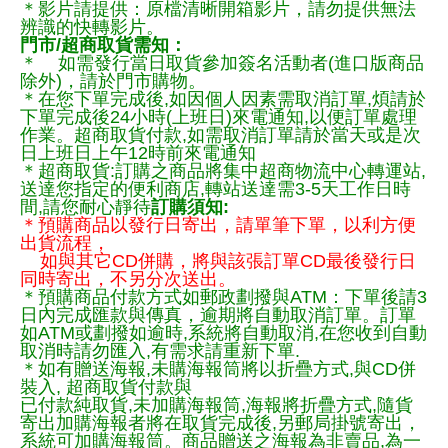
＊影片請提供：原檔清晰開箱影片，請勿提供無法
辨識的快轉影片。
門市/超商取貨需知：
＊ 如需發行當日取貨參加簽名活動者(進口版商品
除外)，請於門市購物。
＊在您下單完成後,如因個人因素需取消訂單,煩請於
下單完成後24小時(上班日)來電通知,以便訂單處理
作業。超商取貨付款,如需取消訂單請於當天或是次
日上班日上午12時前來電通知
＊超商取貨:訂購之商品將集中超商物流中心轉運站,
送達您指定的便利商店,轉站送達需3-5天工作日時
間,請您耐心靜待
訂購須知:
＊預購商品以發行日寄出，請單筆下單，以利方便
出貨流程，
如與其它CD併購，將與該張訂單CD最後發行日
同時寄出，不另分次送出。
＊預購商品付款方式如郵政劃撥與ATM：下單後請3
日內完成匯款與傳真，逾期將自動取消訂單。訂單
如ATM或劃撥如逾時,系統將自動取消,在您收到自動
取消時請勿匯入,有需求請重新下單.
＊如有贈送海報,未購海報筒將以折疊方式,與CD併
裝入, 超商取貨付款與
已付款純取貨,未加購海報筒,海報將折疊方式,隨貨
寄出加購海報者將在取貨完成後,另郵局掛號寄出，
系統可加購海報筒。商品贈送之海報為非賣品,為一