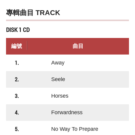
專輯曲目 TRACK
DISK 1 CD
編號
曲目
1.
Away
2.
Seele
3.
Horses
4.
Forwardness
5.
No Way To Prepare