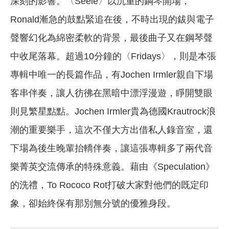
深刻的影響。〈Seele〉以沉重的鋼琴開場，
Ronald漸急的鼓點緊追在後，不時出現的鈸與電子
聲響幻化為綿密柔軟的背景，最後曲子又在鋼琴聲
中收尾落幕。超過10分鐘的〈Fridays〉，則是本張
專輯中唯一的長篇作品，有Jochen Irmler親自下場
客串伴奏，讓人彷彿在黑暗中漂浮漫遊，睜開雙眼
則見繁星點點。Jochen Irmler貴為德國Krautrock浪
潮的重要樂手，這次不僅大方出借私人錄音室，還
下場為後生晚輩抬轎伴奏，讓這張專輯多了兩代音
樂菁英交流傳承的特殊意義。藉由《Speculation》
的洗禮，To Rococo Rot打破大家對他們的既定印
象，卻始終保有那別無分號的優雅身段。