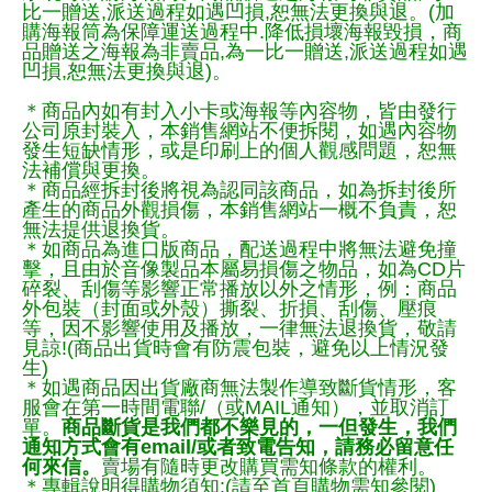
比一贈送,派送過程如遇凹損,恕無法更換與退。(加
購海報筒為保障運送過程中.降低損壞海報毀損，商
品贈送之海報為非賣品,為一比一贈送,派送過程如遇
凹損,恕無法更換與退)。
＊商品內如有封入小卡或海報等內容物，皆由發行
公司原封裝入，本銷售網站不便拆閱，如遇內容物
發生短缺情形，或是印刷上的個人觀感問題，恕無
法補償與更換。
＊商品經拆封後將視為認同該商品，如為拆封後所
產生的商品外觀損傷，本銷售網站一概不負責，恕
無法提供退換貨。
＊如商品為進口版商品，配送過程中將無法避免撞
擊，且由於音像製品本屬易損傷之物品，如為CD片
碎裂、刮傷等影響正常播放以外之情形，例：商品
外包裝（封面或外殼）撕裂、折損、刮傷、壓痕
等，因不影響使用及播放，一律無法退換貨，敬請
見諒!(商品出貨時會有防震包裝，避免以上情況發
生)
＊如遇商品因出貨廠商無法製作導致斷貨情形，客
服會在第一時間電聯/（或MAIL通知），並取消訂
單。
商品斷貨是我們都不樂見的，一但發生，我們
通知方式會有email/或者致電告知，請務必留意任
何來信。
賣場有隨時更改購買需知條款的權利。
＊專輯說明得購物須知:(請至首頁購物需知參閱)