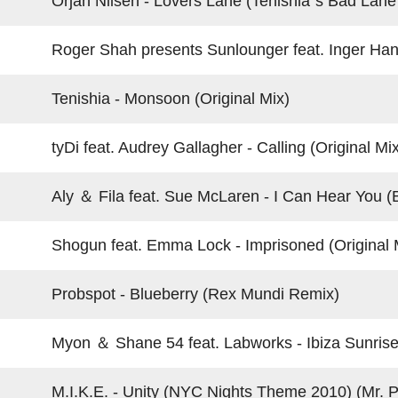
Orjan Nilsen - Lovers Lane (Tenishia`s Bad Lane
Roger Shah presents Sunlounger feat. Inger Hanse
Tenishia - Monsoon (Original Mix)
tyDi feat. Audrey Gallagher - Calling (Original Mix
Aly ＆ Fila feat. Sue McLaren - I Can Hear You (Be
Shogun feat. Emma Lock - Imprisoned (Original M
Probspot - Blueberry (Rex Mundi Remix)
Myon ＆ Shane 54 feat. Labworks - Ibiza Sunrise (
M.I.K.E. - Unity (NYC Nights Theme 2010) (Mr. Pi