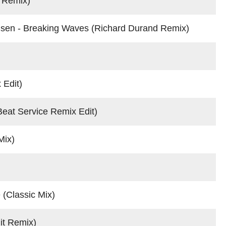
 Remix)
n - Breaking Waves (Richard Durand Remix)
 Edit)
at Service Remix Edit)
ix)
Classic Mix)
t Remix)