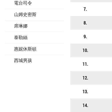
電台司令
7.
山姆史密斯
8.
席琳娜
9.
泰勒絲
惠妮休斯頓
10.
西城男孩
11.
12.
13.
14.