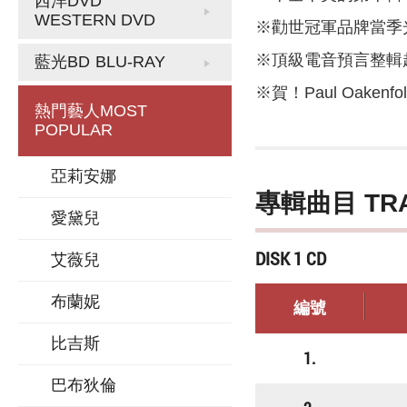
西洋DVD
WESTERN DVD
※勸世冠軍品牌當季
※頂級電音預言整輯
藍光BD
BLU-RAY
※賀！Paul Oakenfo
熱門藝人
MOST
POPULAR
亞莉安娜
專輯曲目 TR
愛黛兒
DISK 1 CD
艾薇兒
布蘭妮
編號
比吉斯
1.
巴布狄倫