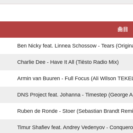
曲目
Ben Nicky feat. Linnea Schossow - Tears (Origina
Charlie Dee - Have It All (Tiësto Radio Mix)
Armin van Buuren - Full Focus (Ali Wilson TEKE
DNS Project feat. Johanna - Timestep (George Ac
Ruben de Ronde - Stoer (Sebastian Brandt Remix
Timur Shafiev feat. Andrey Vedenyov - Conqueror (