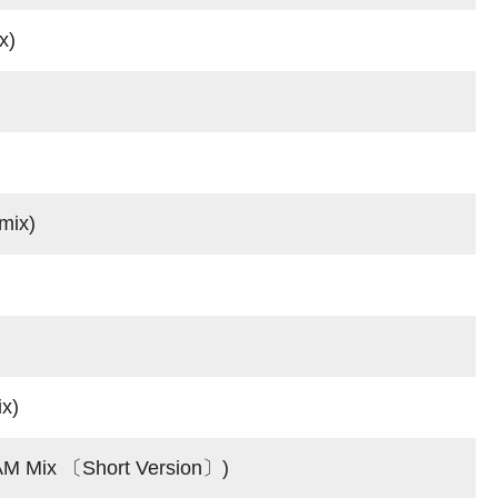
x)
mix)
x)
M Mix 〔Short Version〕)