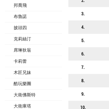
2.
邦喬飛
3.
布魯諾
4.
披頭四
克莉絲汀
5.
席琳狄翁
6.
卡莉蕾
7.
木匠兄妹
8.
酷玩樂團
9.
大衛佛斯特
大衛庫塔
10.