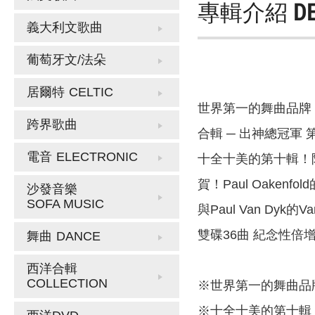
專輯介紹
D
義大利文歌曲
葡萄牙文/法朵
居爾特
CELTIC
世界第一的舞曲品牌，
跨界歌曲
合輯 ─ 出神總冠軍 第10輯
電音
ELECTRONIC
十全十美的第十輯！
賀！Paul Oakenfold的
沙發音樂
SOFA MUSIC
與Paul Van Dyk的V
雙碟36曲 紀念性倍
舞曲
DANCE
西洋合輯
COLLECTION
※世界第一的舞曲品牌
※十全十美的第十輯