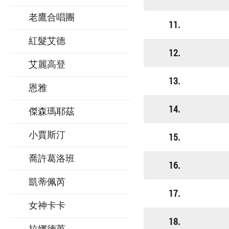
老鷹合唱團
11.
紅髮艾德
12.
艾麗高登
13.
恩雅
14.
傑森瑪耶茲
小賈斯汀
15.
喬許葛洛班
16.
凱蒂佩芮
17.
女神卡卡
18.