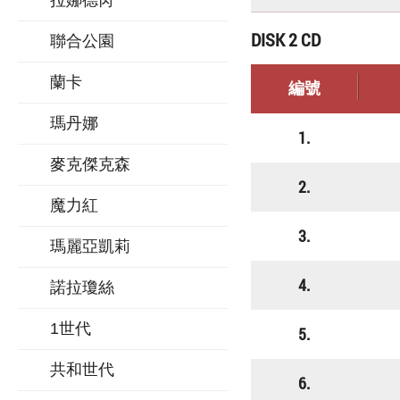
拉娜德芮
DISK 2 CD
聯合公園
蘭卡
編號
瑪丹娜
1.
麥克傑克森
2.
魔力紅
3.
瑪麗亞凱莉
4.
諾拉瓊絲
1世代
5.
共和世代
6.