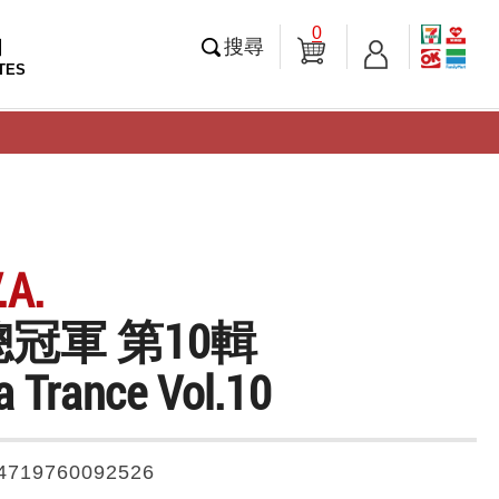
0
知
搜尋
TES
A.
冠軍 第10輯
 Trance Vol.10
4719760092526