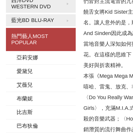
西洋DVD
們皆對主流電音的冗長乏
WESTERN DVD
饒舌女將Kid Si
藍光BD
BLU-RAY
名。讓人意外的是，順利網羅
And Sinden
熱門藝人
MOST
POPULAR
當地音樂人深知如何
花。在這樣的思維下，他們
亞莉安娜
美好與折衷精神。
愛黛兒
本張《Mega Meg
艾薇兒
嘻哈、雷鬼、放克、
〈Do You Reall
布蘭妮
Girls〉，充滿M.
比吉斯
殺的音樂武器；〈Hol
巴布狄倫
銷潛質的流行舞曲作品；