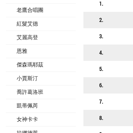
1.
老鷹合唱團
2.
紅髮艾德
3.
艾麗高登
恩雅
4.
傑森瑪耶茲
5.
小賈斯汀
6.
喬許葛洛班
7.
凱蒂佩芮
8.
女神卡卡