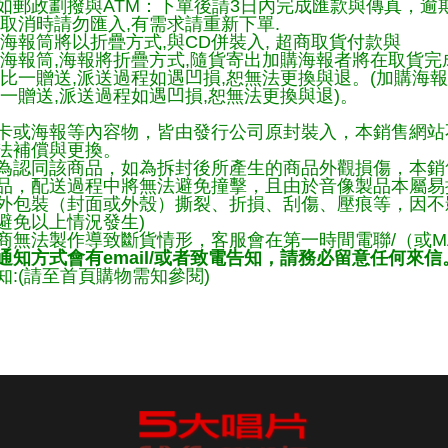
如郵政劃撥與ATM：下單後請3日內完成匯款與傳真，逾
取消時請勿匯入,有需求請重新下單.
海報筒將以折疊方式,與CD併裝入, 超商取貨付款與
購海報筒,海報將折疊方式,隨貨寄出加購海報者將在取貨
一比一贈送,派送過程如遇凹損,恕無法更換與退。(加購海
一贈送,派送過程如遇凹損,恕無法更換與退)。
卡或海報等內容物，皆由發行公司原封裝入，本銷售網站
法補償與更換。
為認同該商品，如為拆封後所產生的商品外觀損傷，本銷
品，配送過程中將無法避免撞擊，且由於音像製品本屬易
外包裝（封面或外殼）撕裂、折損、刮傷、壓痕等，因不影
避免以上情況發生)
商無法製作導致斷貨情形，客服會在第一時間電聯/（或M
知方式會有email/或者致電告知，請務必留意任何來信
:(請至首頁購物需知參閱)