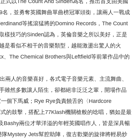
e Count And Sinden為名，推出首支由美國
行榜第69名，並勇奪英國舞曲單曲榜冠軍頭銜，讓兩人一戰成
nand等搖滾猛將的Domino Records，The Count
貼取樣技巧的Sinden認為，英倫音樂之所以美好，正是
越是看似不相干的音樂類型，越能激盪出驚人的火
hemical Brothers與Leftfield等前輩作品中的
大碟，忠實反映出兩人的音樂喜好，各式電子音樂元素、主流舞曲、
手雖然多數讓人陌生，卻都絕非泛泛之輩，開場作品
賞大家一個下馬威；Rye Rye負責饒舌的〈Hardcore
〉行軍式的鼓擊，搭配上77Klash機關槍般的唸唱，猶如是最
aty B及Bashy兩位才華洋溢的年輕英國唱作人，皆是深具暢
Mystery Jets幫腔助陣，復古歡樂的旋律將輕易炒