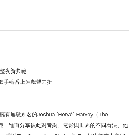
h整夜新典範
hy等饒舌歌手輪番上陣獻聲力挺
譽
別名的Joshua `Hervé` Harvey（The
線促成下結識，進而分享彼此對音樂、電影與世界的不同看法。他