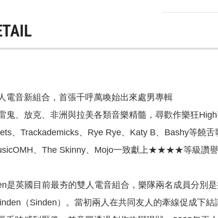
ETAIL
人電音新組合，首張千呼萬喚始出來處男專輯
雷鬼、放克、非洲與拉美各類音樂精髓，尋歡作樂狂Hig
Jets、Trackademicks、Rye Rye、Katy B、Bas
、musicOMH、The Skinny、Mojo一致獻上★★★★等級讚
 Sinden是英國目前最夯的雙人電音組合，樂隊兩名成員分別是擁有無數
me Sinden（Sinden）。當初兩人在共同友人的牽