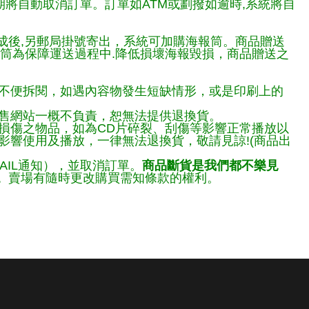
期將自動取消訂單。訂單如ATM或劃撥如逾時,系統將自
完成後,另郵局掛號寄出，系統可加購海報筒。商品贈送
報筒為保障運送過程中.降低損壞海報毀損，商品贈送之
不便拆閱，如遇內容物發生短缺情形，或是印刷上的
售網站一概不負責，恕無法提供退換貨。
損傷之物品，如為CD片碎裂、刮傷等影響正常播放以
響使用及播放，一律無法退換貨，敬請見諒!(商品出
AIL通知），並取消訂單。
商品斷貨是我們都不樂見
。
賣場有隨時更改購買需知條款的權利。