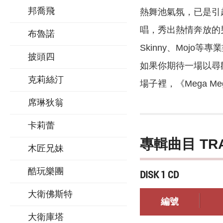
邦喬飛
熱舞池氣氛，已是引起眾多
唱，秀出熱情奔放的男兒
布魯諾
Skinny、Mojo
披頭四
如果你期待一場以尋
克莉絲汀
場子裡，《Mega Me
席琳狄翁
卡莉蕾
專輯曲目 TR
木匠兄妹
酷玩樂團
DISK 1 CD
大衛佛斯特
編號
大衛庫塔