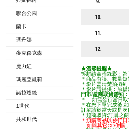
拉娜德芮
9.
聯合公園
10.
蘭卡
11.
瑪丹娜
12.
麥克傑克森
魔力紅
★溫馨提醒★
拆封請全程錄影：為
＊商品有誤、數量短
瑪麗亞凱莉
＊影片需清楚拍攝到
＊影片請提供：原檔
諾拉瓊絲
門市/超商取貨需知：
＊ 如需發行當日取
＊在您下單完成後,如
1世代
訂單請於當天或是次
＊超商取貨:訂購之商
共和世代
＊預購商品以發行日
如與其它CD併購，