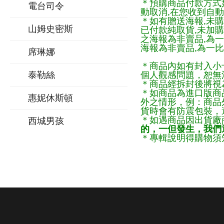
＊預購商品付款方式
電台司令
動取消,在您收到自動
＊如有贈送海報,未購
山姆史密斯
已付款純取貨,未加
之海報為非賣品,為
海報為非賣品,為一比
席琳娜
＊商品內如有封入小
泰勒絲
個人觀感問題，恕無
＊商品經拆封後將視
＊如商品為進口版商
惠妮休斯頓
外之情形，例：商品
貨時會有防震包裝，
＊如遇商品因出貨廠
西城男孩
的，一但發生，我們通
＊專輯說明得購物須知