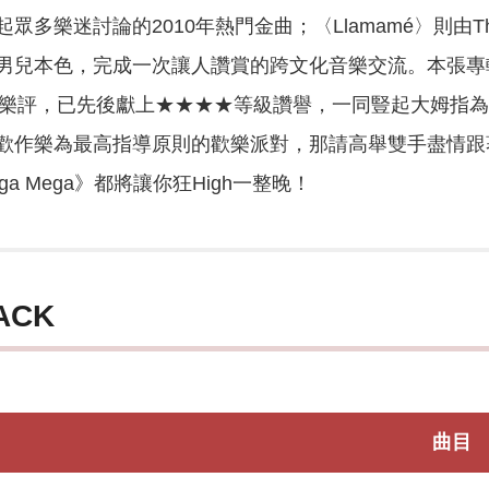
樂迷討論的2010年熱門金曲；〈Llamamé〉則由The Co
本色，完成一次讓人讚賞的跨文化音樂交流。本張專輯發行後，T
等專業樂評，已先後獻上★★★★等級讚譽，一同豎起大姆指為《M
歡作樂為最高指導原則的歡樂派對，那請高舉雙手盡情跟
ga Mega》都將讓你狂High一整晚！
ACK
曲目