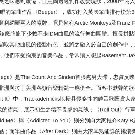
味感到厭倦，並意圖透過創作改變現狀，2008年兩人正式以Th
ster主唱的單曲作品〈Beeper〉，成功打入英國單曲排
兩人的廠牌，竟是擁有Arctic Monkeys及Franz Ferdi
因此成為該廠牌旗下少數不走IDM曲風的流行舞曲團體。擅長拼
擷取其他曲風的優點特色，並將之融入於自己的創作中，
不受拘束的音樂作品，常常讓人想起Basement Jaxx、The C
a Mega》是The Count And Sinden首張處男
非洲與拉丁美洲各類音樂精髓一應俱全。而客串獻聲的歌
y Want It〉中，Trackademicks以極具侵略性的饒舌歌藝
I.A.式的霸氣，展示初生之犢不畏虎的氣魄；〈Roll Out
d Me〉與〈Addicted To You〉則分別向大家推介K
而單曲作品〈After Dark〉則由大家耳熟能詳的搖滾樂隊