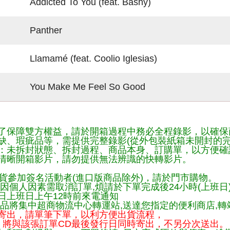
Addicted To You (feat. Bashy)
Panther
Llamamé (feat. Coolio Iglesias)
You Make Me Feel So Good
了保障雙方權益，請於開箱過程中務必全程錄影，以確保
缺、瑕疵品等，需提供完整錄影(從外包裝紙箱未開封的完
：未拆封狀態、拆封過程、商品本身、訂購單，以方便確
清晰開箱影片，請勿提供無法辨識的快轉影片。
貨參加簽名活動者(進口版商品除外)，請於門市購物。
因個人因素需取消訂單,煩請於下單完成後24小時(上班日
日上班日上午12時前來電通知
品將集中超商物流中心轉運站,送達您指定的便利商店,轉站
寄出，請單筆下單，以利方便出貨流程，
將與該張訂單CD最後發行日同時寄出，不另分次送出。