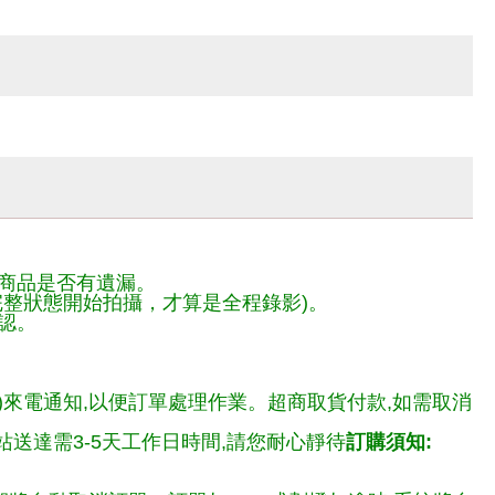
商品是否有遺漏。
整狀態開始拍攝，才算是全程錄影)。
認。
)來電通知,以便訂單處理作業。超商取貨付款,如需取消
送達需3-5天工作日時間,請您耐心靜待
訂購須知: