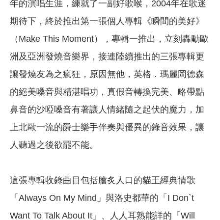
年的演唱生涯，練就了一副好歌喉，2004年在歌迷
期待下，終於推出第一張個人專輯《瞬間的美好》
（Make This Moment），專輯一推出，立刻轟動歐
洲及亞洲發燒音樂界，接連陸續推出的三張專輯更
讓發燒友為之瘋狂，原因無他，英格．瑪麗岡德森
的絕美嗓音與精湛唱功，真假音轉換完美、略帶點
鼻音的沙啞嗓音有著讓人情緒隨之起伏的魔力，加
上北歐一流的爵士樂手伴奏與優異的錄音效果，讓
人聽過之後欲罷不能。
這張專輯收錄曲目包括膾炙人口的貓王經典情歌
「Always On My Mind」與洛史都華的「I Don`t
Want To Talk About It」、人人耳熟能詳的「Will