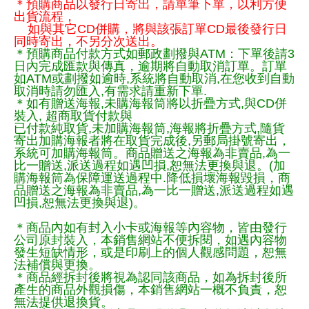
＊預購商品以發行日寄出，請單筆下單，以利方便
出貨流程，
如與其它CD併購，將與該張訂單CD最後發行日
同時寄出，不另分次送出。
＊預購商品付款方式如郵政劃撥與ATM：下單後請3
日內完成匯款與傳真，逾期將自動取消訂單。訂單
如ATM或劃撥如逾時,系統將自動取消,在您收到自動
取消時請勿匯入,有需求請重新下單.
＊如有贈送海報,未購海報筒將以折疊方式,與CD併
裝入, 超商取貨付款與
已付款純取貨,未加購海報筒,海報將折疊方式,隨貨
寄出加購海報者將在取貨完成後,另郵局掛號寄出，
系統可加購海報筒。商品贈送之海報為非賣品,為一
比一贈送,派送過程如遇凹損,恕無法更換與退。(加
購海報筒為保障運送過程中.降低損壞海報毀損，商
品贈送之海報為非賣品,為一比一贈送,派送過程如遇
凹損,恕無法更換與退)。
＊商品內如有封入小卡或海報等內容物，皆由發行
公司原封裝入，本銷售網站不便拆閱，如遇內容物
發生短缺情形，或是印刷上的個人觀感問題，恕無
法補償與更換。
＊商品經拆封後將視為認同該商品，如為拆封後所
產生的商品外觀損傷，本銷售網站一概不負責，恕
無法提供退換貨。