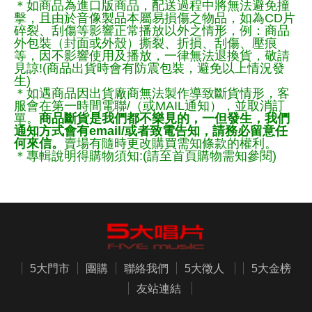
＊如商品為進口版商品，配送過程中將無法避免撞
擊，且由於音像製品本屬易損傷之物品，如為CD片
碎裂、刮傷等影響正常播放以外之情形，例：商品
外包裝（封面或外殼）撕裂、折損、刮傷、壓痕
等，因不影響使用及播放，一律無法退換貨，敬請
見諒!(商品出貨時會有防震包裝，避免以上情況發
生)
＊如遇商品因出貨廠商無法製作導致斷貨情形，客
服會在第一時間電聯/（或MAIL通知），並取消訂
單。
商品斷貨是我們都不樂見的，一但發生，我們
通知方式會有email/或者致電告知，請務必留意任
何來信。
賣場有隨時更改購買需知條款的權利。
＊專輯說明得購物須知:(請至首頁購物需知參閱)
5大門市
團購
聯絡我們
5大徵人
5大金榜
友站連結