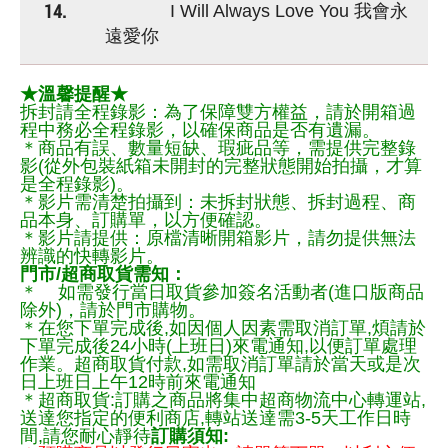
14.
I Will Always Love You 我會永
遠愛你
★溫馨提醒★
拆封請全程錄影：為了保障雙方權益，請於開箱過
程中務必全程錄影，以確保商品是否有遺漏。
＊商品有誤、數量短缺、瑕疵品等，需提供完整錄
影(從外包裝紙箱未開封的完整狀態開始拍攝，才算
是全程錄影)。
＊影片需清楚拍攝到：未拆封狀態、拆封過程、商
品本身、訂購單，以方便確認。
＊影片請提供：原檔清晰開箱影片，請勿提供無法
辨識的快轉影片。
門市/超商取貨需知：
＊ 如需發行當日取貨參加簽名活動者(進口版商品
除外)，請於門市購物。
＊在您下單完成後,如因個人因素需取消訂單,煩請於
下單完成後24小時(上班日)來電通知,以便訂單處理
作業。超商取貨付款,如需取消訂單請於當天或是次
日上班日上午12時前來電通知
＊超商取貨:訂購之商品將集中超商物流中心轉運站,
送達您指定的便利商店,轉站送達需3-5天工作日時
間,請您耐心靜待
訂購須知: