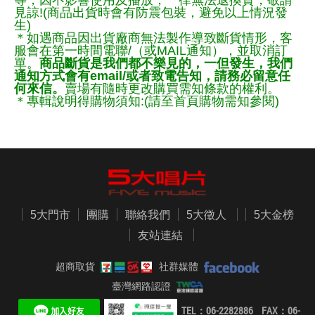
等，因不影響使用及播放，一律無法退換貨，敬請
見諒!(商品出貨時會有防震包裝，避免以上情況發
生)
＊如遇商品因出貨廠商無法製作導致斷貨情形，客
服會在第一時間電聯/（或MAIL通知），並取消訂
單。
商品斷貨是我們都不樂見的，一但發生，我們
通知方式會有email/或者致電告知，請務必留意任
何來信。
賣場有隨時更改購買需知條款的權利。
＊專輯說明得購物須知:(請至首頁購物需知參閱)
5大門市
團購
聯絡我們
5大徵人
5大金榜
友站連結
超商取貨
社群媒體
臺灣網路認證
TEL：06-2282886 FAX：06-