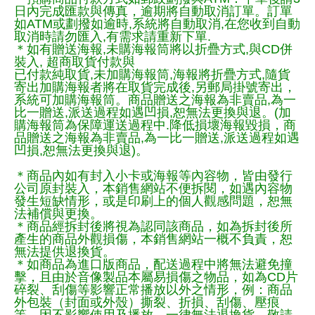
日內完成匯款與傳真，逾期將自動取消訂單。訂單
如ATM或劃撥如逾時,系統將自動取消,在您收到自動
取消時請勿匯入,有需求請重新下單.
＊如有贈送海報,未購海報筒將以折疊方式,與CD併
裝入, 超商取貨付款與
已付款純取貨,未加購海報筒,海報將折疊方式,隨貨
寄出加購海報者將在取貨完成後,另郵局掛號寄出，
系統可加購海報筒。商品贈送之海報為非賣品,為一
比一贈送,派送過程如遇凹損,恕無法更換與退。(加
購海報筒為保障運送過程中.降低損壞海報毀損，商
品贈送之海報為非賣品,為一比一贈送,派送過程如遇
凹損,恕無法更換與退)。
＊商品內如有封入小卡或海報等內容物，皆由發行
公司原封裝入，本銷售網站不便拆閱，如遇內容物
發生短缺情形，或是印刷上的個人觀感問題，恕無
法補償與更換。
＊商品經拆封後將視為認同該商品，如為拆封後所
產生的商品外觀損傷，本銷售網站一概不負責，恕
無法提供退換貨。
＊如商品為進口版商品，配送過程中將無法避免撞
擊，且由於音像製品本屬易損傷之物品，如為CD片
碎裂、刮傷等影響正常播放以外之情形，例：商品
外包裝（封面或外殼）撕裂、折損、刮傷、壓痕