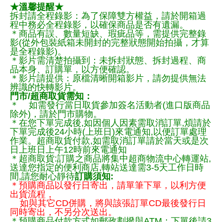
★溫馨提醒★
拆封請全程錄影：為了保障雙方權益，請於開箱過
程中務必全程錄影，以確保商品是否有遺漏。
＊商品有誤、數量短缺、瑕疵品等，需提供完整錄
影(從外包裝紙箱未開封的完整狀態開始拍攝，才算
是全程錄影)。
＊影片需清楚拍攝到：未拆封狀態、拆封過程、商
品本身、訂購單，以方便確認。
＊影片請提供：原檔清晰開箱影片，請勿提供無法
辨識的快轉影片。
門市/超商取貨需知：
＊ 如需發行當日取貨參加簽名活動者(進口版商品
除外)，請於門市購物。
＊在您下單完成後,如因個人因素需取消訂單,煩請於
下單完成後24小時(上班日)來電通知,以便訂單處理
作業。超商取貨付款,如需取消訂單請於當天或是次
日上班日上午12時前來電通知
＊超商取貨:訂購之商品將集中超商物流中心轉運站,
送達您指定的便利商店,轉站送達需3-5天工作日時
間,請您耐心靜待
訂購須知:
＊預購商品以發行日寄出，請單筆下單，以利方便
出貨流程，
如與其它CD併購，將與該張訂單CD最後發行日
同時寄出，不另分次送出。
＊預購商品付款方式如郵政劃撥與ATM：下單後請3