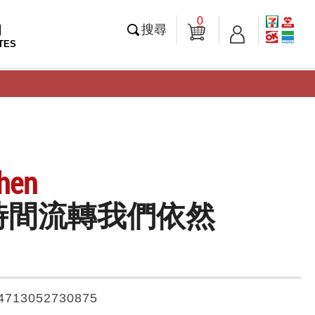
0
知
搜尋
TES
hen
時間流轉我們依然
4713052730875