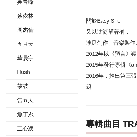
吳青峰
蔡依林
關於Easy Shen
周杰倫
又以沈簡單著稱，
涉足創作、音樂製作
五月天
2012年以《預言》
華晨宇
2015年發行專輯《
Hush
2016年，推出第三
鼓鼓
題。
告五人
魚丁糸
專輯曲目 TR
王心凌