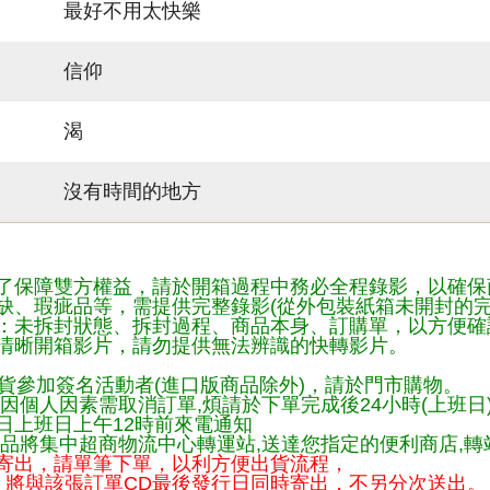
最好不用太快樂
信仰
渴
沒有時間的地方
了保障雙方權益，請於開箱過程中務必全程錄影，以確保
缺、瑕疵品等，需提供完整錄影(從外包裝紙箱未開封的完
：未拆封狀態、拆封過程、商品本身、訂購單，以方便確
清晰開箱影片，請勿提供無法辨識的快轉影片。
貨參加簽名活動者(進口版商品除外)，請於門市購物。
因個人因素需取消訂單,煩請於下單完成後24小時(上班日
日上班日上午12時前來電通知
品將集中超商物流中心轉運站,送達您指定的便利商店,轉站
寄出，請單筆下單，以利方便出貨流程，
將與該張訂單CD最後發行日同時寄出，不另分次送出。