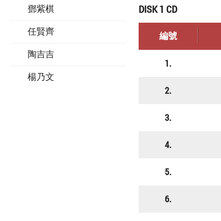
DISK 1 CD
鄧紫棋
任賢齊
編號
陶吉吉
1.
楊乃文
2.
3.
4.
5.
6.