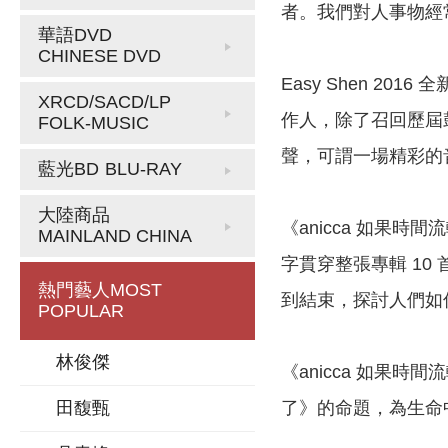
者。我們對人事物經
華語DVD
CHINESE DVD
Easy Shen 20
XRCD/SACD/LP
作人，除了召回歷屆
FOLK-MUSIC
聲，可謂一場精彩的
藍光BD
BLU-RAY
大陸商品
《anicca 如
MAINLAND CHINA
字貫穿整張專輯 1
熱門藝人
MOST
到結束，探討人們如
POPULAR
林俊傑
《anicca 如果
了》的命題，為生命
田馥甄