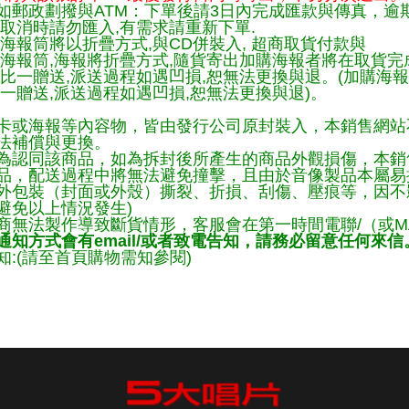
如郵政劃撥與ATM：下單後請3日內完成匯款與傳真，逾
取消時請勿匯入,有需求請重新下單.
海報筒將以折疊方式,與CD併裝入, 超商取貨付款與
購海報筒,海報將折疊方式,隨貨寄出加購海報者將在取貨
一比一贈送,派送過程如遇凹損,恕無法更換與退。(加購海
一贈送,派送過程如遇凹損,恕無法更換與退)。
卡或海報等內容物，皆由發行公司原封裝入，本銷售網站
法補償與更換。
為認同該商品，如為拆封後所產生的商品外觀損傷，本銷
品，配送過程中將無法避免撞擊，且由於音像製品本屬易
外包裝（封面或外殼）撕裂、折損、刮傷、壓痕等，因不影
避免以上情況發生)
商無法製作導致斷貨情形，客服會在第一時間電聯/（或M
知方式會有email/或者致電告知，請務必留意任何來信
:(請至首頁購物需知參閱)