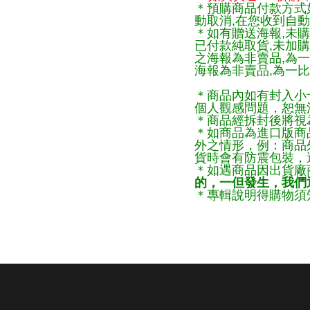
＊預購商品付款方式
動取消,在您收到自動
＊如有贈送海報,未購
已付款純取貨,未加
之海報為非賣品,為
海報為非賣品,為一比
＊商品內如有封入小
個人觀感問題，恕無
＊商品經拆封後將視
＊如商品為進口版商
外之情形，例：商品
貨時會有防震包裝，
＊如遇商品因出貨廠
的，一但發生，我們通
＊專輯說明得購物須知