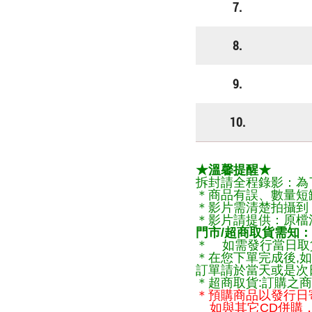
7.
8.
9.
10.
★溫馨提醒★
拆封請全程錄影：為
＊商品有誤、數量短
＊影片需清楚拍攝到
＊影片請提供：原檔
門市/超商取貨需知：
＊ 如需發行當日取
＊在您下單完成後,如
訂單請於當天或是次
＊超商取貨:訂購之商
＊預購商品以發行日
如與其它CD併購，