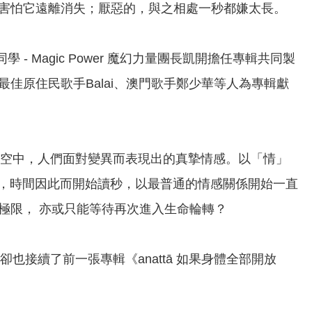
害怕它遠離消失；厭惡的，與之相處一秒都嫌太長。
同學 - Magic Power 魔幻力量團長凱開擔任專輯共同製
佳原住民歌手Balai、澳門歌手鄭少華等人為專輯獻
的時空中，人們面對變異而表現出的真摯情感。以「情」
永恆，時間因此而開始讀秒，以最普通的情感關係開始一直
極限， 亦或只能等待再次進入生命輪轉？
卻也接續了前一張專輯《anattā 如果身體全部開放