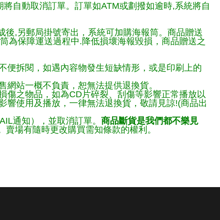
期將自動取消訂單。訂單如ATM或劃撥如逾時,系統將自
完成後,另郵局掛號寄出，系統可加購海報筒。商品贈送
報筒為保障運送過程中.降低損壞海報毀損，商品贈送之
不便拆閱，如遇內容物發生短缺情形，或是印刷上的
售網站一概不負責，恕無法提供退換貨。
損傷之物品，如為CD片碎裂、刮傷等影響正常播放以
響使用及播放，一律無法退換貨，敬請見諒!(商品出
AIL通知），並取消訂單。
商品斷貨是我們都不樂見
。
賣場有隨時更改購買需知條款的權利。