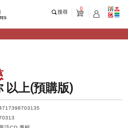
0
知
搜尋
TES
慈
 以上(預購版)
4717398703135
70313
華語CD 專輯