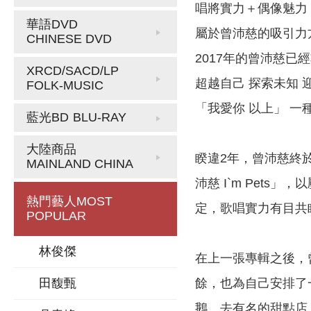
唱將實力＋偶像魅力
華語DVD
屬於曾沛慈的吸引力
CHINESE DVD
2017年的曾沛慈已
XRCD/SACD/LP
超越自己 探索未知 
FOLK-MUSIC
「我愛你 以上」 一
藍光BD
BLU-RAY
大陸商品
睽違2年，曾沛慈終
MAINLAND CHINA
沛慈 I`m Pet
熱門藝人
MOST
定，歌唱實力有目共
POPULAR
林俊傑
在上一張專輯之後，
餘，也為自己安排了
田馥甄
鵝、去有名的甜點店