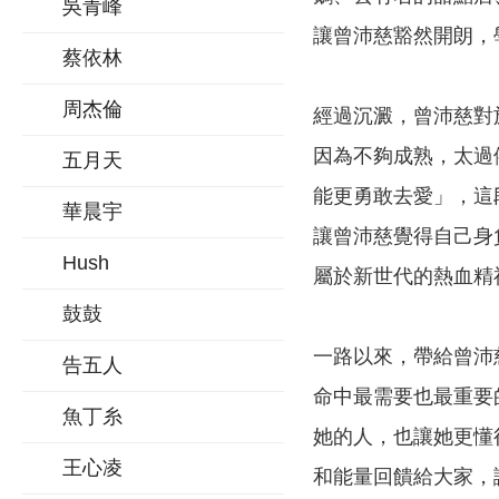
吳青峰
讓曾沛慈豁然開朗，
蔡依林
周杰倫
經過沉澱，曾沛慈對
因為不夠成熟，太過
五月天
能更勇敢去愛」，這
華晨宇
讓曾沛慈覺得自己身
Hush
屬於新世代的熱血精
鼓鼓
一路以來，帶給曾沛
告五人
命中最需要也最重要
魚丁糸
她的人，也讓她更懂
王心凌
和能量回饋給大家，