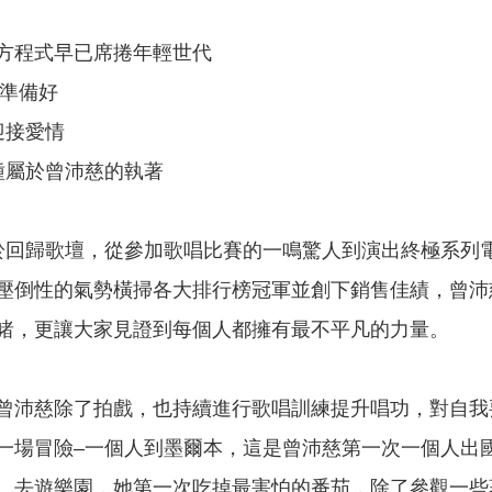
方程式早已席捲年輕世代
經準備好
迎接愛情
種屬於曾沛慈的執著
於回歸歌壇，從參加歌唱比賽的一鳴驚人到演出終極系列
s」，以壓倒性的氣勢橫掃各大排行榜冠軍並創下銷售佳績，
睹，更讓大家見證到每個人都擁有最不平凡的力量。
曾沛慈除了拍戲，也持續進行歌唱訓練提升唱功，對自我
一場冒險–一個人到墨爾本，這是曾沛慈第一次一個人出
、去遊樂園，她第一次吃掉最害怕的番茄，除了參觀一些