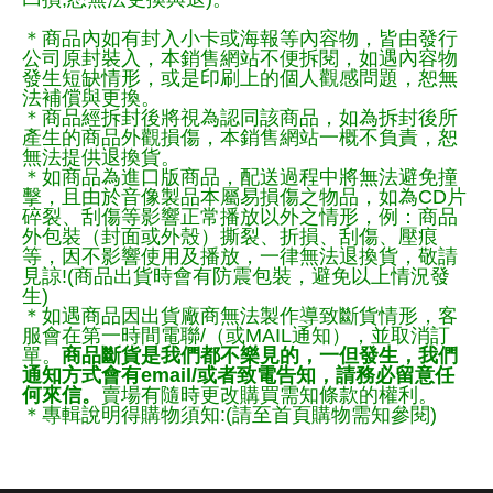
＊商品內如有封入小卡或海報等內容物，皆由發行
公司原封裝入，本銷售網站不便拆閱，如遇內容物
發生短缺情形，或是印刷上的個人觀感問題，恕無
法補償與更換。
＊商品經拆封後將視為認同該商品，如為拆封後所
產生的商品外觀損傷，本銷售網站一概不負責，恕
無法提供退換貨。
＊如商品為進口版商品，配送過程中將無法避免撞
擊，且由於音像製品本屬易損傷之物品，如為CD片
碎裂、刮傷等影響正常播放以外之情形，例：商品
外包裝（封面或外殼）撕裂、折損、刮傷、壓痕
等，因不影響使用及播放，一律無法退換貨，敬請
見諒!(商品出貨時會有防震包裝，避免以上情況發
生)
＊如遇商品因出貨廠商無法製作導致斷貨情形，客
服會在第一時間電聯/（或MAIL通知），並取消訂
單。
商品斷貨是我們都不樂見的，一但發生，我們
通知方式會有email/或者致電告知，請務必留意任
何來信。
賣場有隨時更改購買需知條款的權利。
＊專輯說明得購物須知:(請至首頁購物需知參閱)