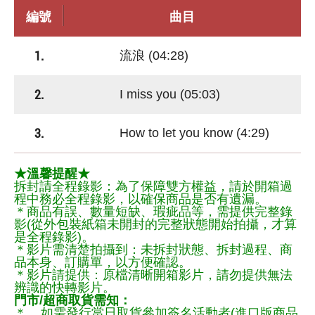
編號
曲目
1.
流浪 (04:28)
2.
I miss you (05:03)
3.
How to let you know (4:29)
★溫馨提醒★
拆封請全程錄影：為了保障雙方權益，請於開箱過
程中務必全程錄影，以確保商品是否有遺漏。
＊商品有誤、數量短缺、瑕疵品等，需提供完整錄
影(從外包裝紙箱未開封的完整狀態開始拍攝，才算
是全程錄影)。
＊影片需清楚拍攝到：未拆封狀態、拆封過程、商
品本身、訂購單，以方便確認。
＊影片請提供：原檔清晰開箱影片，請勿提供無法
辨識的快轉影片。
門市/超商取貨需知：
＊ 如需發行當日取貨參加簽名活動者(進口版商品