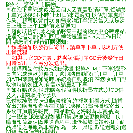
除外)，請於門市購物。
＊在您下單完成後,如因個人因素需取消訂單,煩請於
下單完成後24小時(上班日)來電通知,以便訂單處理
作業。超商取貨付款,如需取消訂單請於當天或是次
日上班日上午12時前來電通知
＊超商取貨:訂購之商品將集中超商物流中心轉運站,
送達您指定的便利商店,轉站送達需3-5天工作日時
間,請您耐心靜待
訂購須知:
＊預購商品以發行日寄出，請單筆下單，以利方便
出貨流程，
如與其它CD併購，將與該張訂單CD最後發行日
同時寄出，不另分次送出。
＊預購商品付款方式如郵政劃撥與ATM：下單後請3
日內完成匯款與傳真，逾期將自動取消訂單。訂單
如ATM或劃撥如逾時,系統將自動取消,在您收到自動
取消時請勿匯入,有需求請重新下單.
＊如有贈送海報,未購海報筒將以折疊方式,與CD併
裝入, 超商取貨付款與
已付款純取貨,未加購海報筒,海報將折疊方式,隨貨
寄出加購海報者將在取貨完成後,另郵局掛號寄出，
系統可加購海報筒。商品贈送之海報為非賣品,為一
比一贈送,派送過程如遇凹損,恕無法更換與退。(加
購海報筒為保障運送過程中.降低損壞海報毀損，商
品贈送之海報為非賣品,為一比一贈送,派送過程如遇
凹損,恕無法更換與退)。