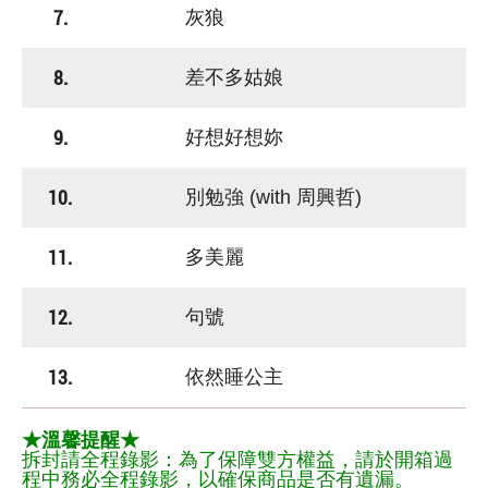
7.
灰狼
8.
差不多姑娘
9.
好想好想妳
10.
別勉強 (with 周興哲)
11.
多美麗
12.
句號
13.
依然睡公主
★溫馨提醒★
拆封請全程錄影：為了保障雙方權益，請於開箱過
程中務必全程錄影，以確保商品是否有遺漏。