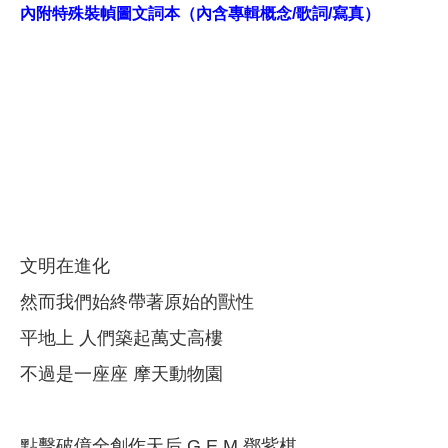
內附特殊裝幀圖文詞本（內含專輯概念/歌詞/寫真）
文明在進化
然而我們始終帶著原始的獸性
平地上 人們築起萬丈高樓
不過是一座座 摩天動物園
點擊破億全創作天后 G.E.M.鄧紫棋