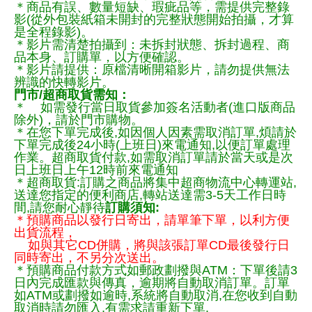
＊商品有誤、數量短缺、瑕疵品等，需提供完整錄
影(從外包裝紙箱未開封的完整狀態開始拍攝，才算
是全程錄影)。
＊影片需清楚拍攝到：未拆封狀態、拆封過程、商
品本身、訂購單，以方便確認。
＊影片請提供：原檔清晰開箱影片，請勿提供無法
辨識的快轉影片。
門市/超商取貨需知：
＊ 如需發行當日取貨參加簽名活動者(進口版商品
除外)，請於門市購物。
＊在您下單完成後,如因個人因素需取消訂單,煩請於
下單完成後24小時(上班日)來電通知,以便訂單處理
作業。超商取貨付款,如需取消訂單請於當天或是次
日上班日上午12時前來電通知
＊超商取貨:訂購之商品將集中超商物流中心轉運站,
送達您指定的便利商店,轉站送達需3-5天工作日時
間,請您耐心靜待
訂購須知:
＊預購商品以發行日寄出，請單筆下單，以利方便
出貨流程，
如與其它CD併購，將與該張訂單CD最後發行日
同時寄出，不另分次送出。
＊預購商品付款方式如郵政劃撥與ATM：下單後請3
日內完成匯款與傳真，逾期將自動取消訂單。訂單
如ATM或劃撥如逾時,系統將自動取消,在您收到自動
取消時請勿匯入,有需求請重新下單.