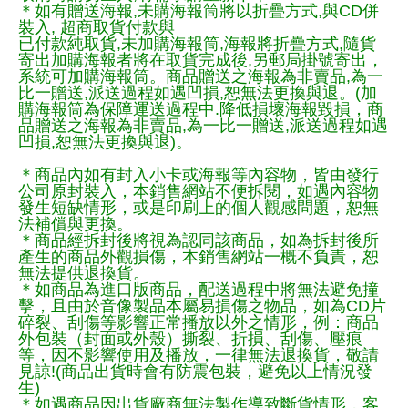
＊如有贈送海報,未購海報筒將以折疊方式,與CD併
裝入, 超商取貨付款與
已付款純取貨,未加購海報筒,海報將折疊方式,隨貨
寄出加購海報者將在取貨完成後,另郵局掛號寄出，
系統可加購海報筒。商品贈送之海報為非賣品,為一
比一贈送,派送過程如遇凹損,恕無法更換與退。(加
購海報筒為保障運送過程中.降低損壞海報毀損，商
品贈送之海報為非賣品,為一比一贈送,派送過程如遇
凹損,恕無法更換與退)。
＊商品內如有封入小卡或海報等內容物，皆由發行
公司原封裝入，本銷售網站不便拆閱，如遇內容物
發生短缺情形，或是印刷上的個人觀感問題，恕無
法補償與更換。
＊商品經拆封後將視為認同該商品，如為拆封後所
產生的商品外觀損傷，本銷售網站一概不負責，恕
無法提供退換貨。
＊如商品為進口版商品，配送過程中將無法避免撞
擊，且由於音像製品本屬易損傷之物品，如為CD片
碎裂、刮傷等影響正常播放以外之情形，例：商品
外包裝（封面或外殼）撕裂、折損、刮傷、壓痕
等，因不影響使用及播放，一律無法退換貨，敬請
見諒!(商品出貨時會有防震包裝，避免以上情況發
生)
＊如遇商品因出貨廠商無法製作導致斷貨情形，客