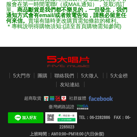
服會在第一時間電聯/（或MAIL通知），並取消訂
單。
商品斷貨是我們都不樂見的，一但發生，我們
通知方式會有email/或者致電告知，請務必留意任
何來信。
賣場有隨時更改購買需知條款的權利。
＊專輯說明得購物須知:(請至首頁購物需知參閱)
5大門市
團購
聯絡我們
5大徵人
5大金榜
友站連結
超商取貨
社群媒體
臺灣網路認證
TEL：06-2282886 FAX：06-
2285023
上班時間：AM10:00~PM18:00 (六日休假)