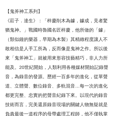
【鬼斧神工系列】
《莊子．達生》：「梓慶削木為鐻，鐻成，見者驚
猶鬼神。」戰國時魯國名匠梓慶，他所做的「鐻」
（類似鐘的樂器，早期為木製）其精緻程度讓人不
敢相信是人手工所為，反而像是鬼神之作。所以後
來「鬼斧神工」就被用來形容技藝精巧，非人力所
能及。20世紀開始，人類利用各種媒材開始記錄聲
音，為錄音的發源。歷經一百多年的進化，從單聲
道、立體聲、數位錄音、多軌混音…每一次的進化
都更完整、忠實的把聲音紀錄下來。以現代的錄音
技術而言，完美還原錄音現場的關鍵人物無疑就是
負責最後一道程序的母帶處理工程師，他不僅執掌