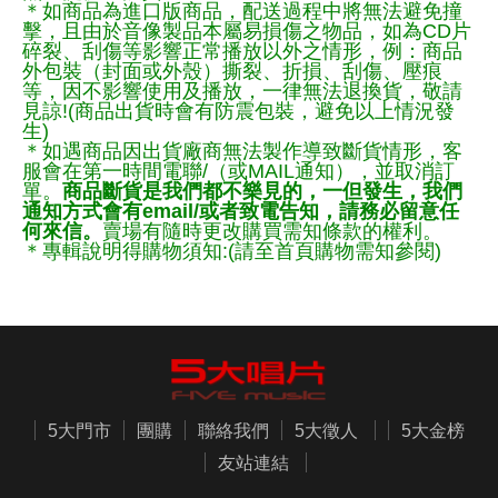
＊如商品為進口版商品，配送過程中將無法避免撞
擊，且由於音像製品本屬易損傷之物品，如為CD片
碎裂、刮傷等影響正常播放以外之情形，例：商品
外包裝（封面或外殼）撕裂、折損、刮傷、壓痕
等，因不影響使用及播放，一律無法退換貨，敬請
見諒!(商品出貨時會有防震包裝，避免以上情況發
生)
＊如遇商品因出貨廠商無法製作導致斷貨情形，客
服會在第一時間電聯/（或MAIL通知），並取消訂
單。
商品斷貨是我們都不樂見的，一但發生，我們
通知方式會有email/或者致電告知，請務必留意任
何來信。
賣場有隨時更改購買需知條款的權利。
＊專輯說明得購物須知:(請至首頁購物需知參閱)
5大門市
團購
聯絡我們
5大徵人
5大金榜
友站連結