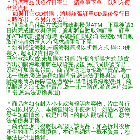
＊預購商品以發行日寄出，請單筆下單，以利方便
出貨流程，
如與其它CD併購，將與該張訂單CD最後發行日
同時寄出，不另分次送出。
＊預購商品付款方式如郵政劃撥與ATM：下單後請3
日內完成匯款與傳真，逾期將自動取消訂單。訂單
如ATM或劃撥如逾時,系統將自動取消,在您收到自動
取消時請勿匯入,有需求請重新下單.
＊如有贈送海報,未購海報筒將以折疊方式,與CD併
裝入, 超商取貨付款與
已付款純取貨,未加購海報筒,海報將折疊方式,隨貨
寄出加購海報者將在取貨完成後,另郵局掛號寄出，
系統可加購海報筒。商品贈送之海報為非賣品,為一
比一贈送,派送過程如遇凹損,恕無法更換與退。(加
購海報筒為保障運送過程中.降低損壞海報毀損，商
品贈送之海報為非賣品,為一比一贈送,派送過程如遇
凹損,恕無法更換與退)。
＊商品內如有封入小卡或海報等內容物，皆由發行
公司原封裝入，本銷售網站不便拆閱，如遇內容物
發生短缺情形，或是印刷上的個人觀感問題，恕無
法補償與更換。
＊商品經拆封後將視為認同該商品，如為拆封後所
產生的商品外觀損傷，本銷售網站一概不負責，恕
無法提供退換貨。