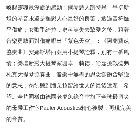
喚醒靈魂最深處的感動；鋼琴詩人凱特爾．畢卓斯
坦的琴音永遠是撫慰人心最好的良藥，透過音符撫
平傷痛；女歌手綺拉．史科芙失去摯愛之後，藉著
音樂勇敢面對傷痛唱出「紫色天空」；《阿蘭費茲
協奏曲》安娜斯塔西亞用小提琴詮釋，別有一番風
情；樂壇新秀大提琴家珊卓．莉德．哈嘉挑戰德弗
札克大提琴協奏曲，音樂中無盡的思念卻飽含堅強
的意志，彷彿聽到潘朵拉留給世人的最後遺產－希
望。全片同樣由德國老虎魚錄音室旗下全球最頂尖
的母帶工作室Pauler Acoustics精心後製，再現完美
的音質。