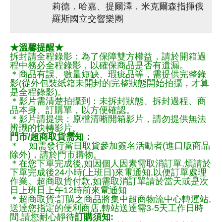
莉德．哈嘉、提爾澤．米克爾森指揮俄
羅斯國立交響樂團
★溫馨提醒★
拆封請全程錄影：為了保障雙方權益，請於開箱過
程中務必全程錄影，以確保商品是否有遺漏。
＊商品有誤、數量短缺、瑕疵品等，需提供完整錄
影(從外包裝紙箱未開封的完整狀態開始拍攝，才算
是全程錄影)。
＊影片需清楚拍攝到：未拆封狀態、拆封過程、商
品本身、訂購單，以方便確認。
＊影片請提供：原檔清晰開箱影片，請勿提供無法
辨識的快轉影片。
門市/超商取貨需知：
＊ 如需發行當日取貨參加簽名活動者(進口版商品
除外)，請於門市購物。
＊在您下單完成後,如因個人因素需取消訂單,煩請於
下單完成後24小時(上班日)來電通知,以便訂單處理
作業。超商取貨付款,如需取消訂單請於當天或是次
日上班日上午12時前來電通知
＊超商取貨:訂購之商品將集中超商物流中心轉運站,
送達您指定的便利商店,轉站送達需3-5天工作日時
間,請您耐心靜待
訂購須知: