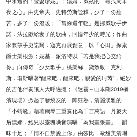
中永遠的「金髮珍妮」；湯姆．威茲的「尋找周末
夜之心」由史帝夫．史特勞斯詮釋，少了一份愁
苦，多了一份溫暖；「當妳還年輕」是挪威歌手伊
諾．法拉獻給妻子的歌曲，回憶年少的時光；作曲
家兼鼓手史諾爾．寇克再展創意，以「心田」探索
爵士樂根源；妮基．派洛特以「若是我把心交給
你」向傳奇「少女歌手」桃樂絲．黛致敬；克利
斯．瓊斯唱著“醒來吧，醒來吧，親愛的珂芮”，絕妙
的吉他伴奏讓人大呼過癮；《迷霧～山本剛2019橫
濱現場》掀起了發燒友的一陣狂熱，清麗淡雅的
「小蜻蜓」藉著鋼琴三重奏化為千言萬語；丹麥天
后漢娜．鮑兒以靈魂嗓音演唱「為我畫張畫」，韻
味十足；「情不自禁愛上你」由莎比．歐甜美清唱