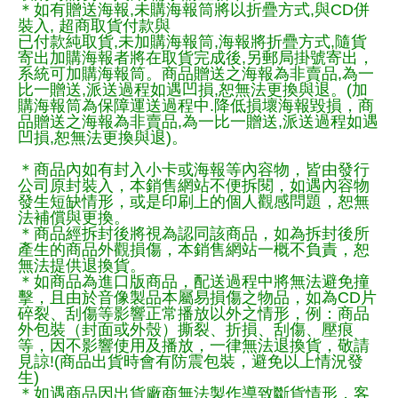
＊如有贈送海報,未購海報筒將以折疊方式,與CD併
裝入, 超商取貨付款與
已付款純取貨,未加購海報筒,海報將折疊方式,隨貨
寄出加購海報者將在取貨完成後,另郵局掛號寄出，
系統可加購海報筒。商品贈送之海報為非賣品,為一
比一贈送,派送過程如遇凹損,恕無法更換與退。(加
購海報筒為保障運送過程中.降低損壞海報毀損，商
品贈送之海報為非賣品,為一比一贈送,派送過程如遇
凹損,恕無法更換與退)。
＊商品內如有封入小卡或海報等內容物，皆由發行
公司原封裝入，本銷售網站不便拆閱，如遇內容物
發生短缺情形，或是印刷上的個人觀感問題，恕無
法補償與更換。
＊商品經拆封後將視為認同該商品，如為拆封後所
產生的商品外觀損傷，本銷售網站一概不負責，恕
無法提供退換貨。
＊如商品為進口版商品，配送過程中將無法避免撞
擊，且由於音像製品本屬易損傷之物品，如為CD片
碎裂、刮傷等影響正常播放以外之情形，例：商品
外包裝（封面或外殼）撕裂、折損、刮傷、壓痕
等，因不影響使用及播放，一律無法退換貨，敬請
見諒!(商品出貨時會有防震包裝，避免以上情況發
生)
＊如遇商品因出貨廠商無法製作導致斷貨情形，客