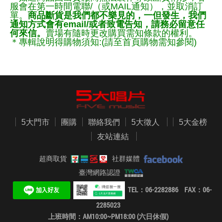
服會在第一時間電聯/（或MAIL通知），並取消訂
單。
商品斷貨是我們都不樂見的，一但發生，我們
通知方式會有email/或者致電告知，請務必留意任
何來信。
賣場有隨時更改購買需知條款的權利。
＊專輯說明得購物須知:(請至首頁購物需知參閱)
5大門市
團購
聯絡我們
5大徵人
5大金榜
友站連結
超商取貨
社群媒體
臺灣網路認證
TEL：06-2282886 FAX：06-
2285023
上班時間：AM10:00~PM18:00 (六日休假)