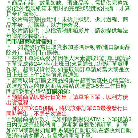
＊商品有誤、數量短缺、瑕疵品等，需提供完整錄
影(從外包裝紙箱未開封的完整狀態開始拍攝，才算
是全程錄影)。
＊影片需清楚拍攝到：未拆封狀態、拆封過程、商
品本身、訂購單，以方便確認。
＊影片請提供：原檔清晰開箱影片，請勿提供無法
辨識的快轉影片。
門市/超商取貨需知：
＊ 如需發行當日取貨參加簽名活動者(進口版商品
除外)，請於門市購物。
＊在您下單完成後,如因個人因素需取消訂單,煩請於
下單完成後24小時(上班日)來電通知,以便訂單處理
作業。超商取貨付款,如需取消訂單請於當天或是次
日上班日上午12時前來電通知
＊超商取貨:訂購之商品將集中超商物流中心轉運站,
送達您指定的便利商店,轉站送達需3-5天工作日時
間,請您耐心靜待
訂購須知:
＊預購商品以發行日寄出，請單筆下單，以利方便
出貨流程，
如與其它CD併購，將與該張訂單CD最後發行日
同時寄出，不另分次送出。
＊預購商品付款方式如郵政劃撥與ATM：下單後請3
日內完成匯款與傳真，逾期將自動取消訂單。訂單
如ATM或劃撥如逾時,系統將自動取消,在您收到自動
取消時請勿匯入,有需求請重新下單.