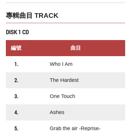
專輯曲目 TRACK
DISK 1 CD
編號
曲目
1.
Who I Am
2.
The Hardest
3.
One Touch
4.
Ashes
5.
Grab the air -Reprise-