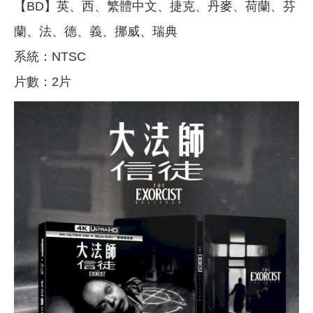
【BD】英、西、繁體中文、捷克、丹麥、荷蘭、芬
蘭、法、德、義、挪威、瑞典
系統：NTSC
片數：2片