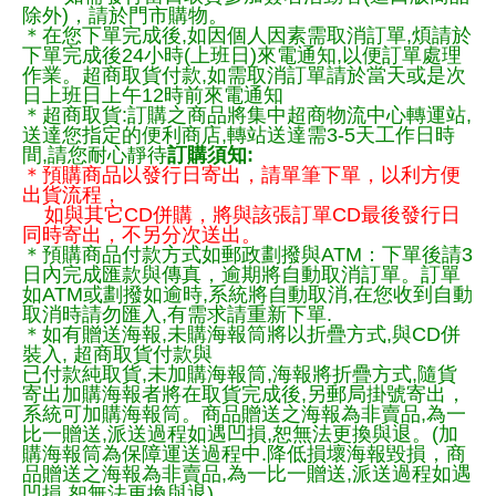
除外)，請於門市購物。
＊在您下單完成後,如因個人因素需取消訂單,煩請於
下單完成後24小時(上班日)來電通知,以便訂單處理
作業。超商取貨付款,如需取消訂單請於當天或是次
日上班日上午12時前來電通知
＊超商取貨:訂購之商品將集中超商物流中心轉運站,
送達您指定的便利商店,轉站送達需3-5天工作日時
間,請您耐心靜待
訂購須知:
＊預購商品以發行日寄出，請單筆下單，以利方便
出貨流程，
如與其它CD併購，將與該張訂單CD最後發行日
同時寄出，不另分次送出。
＊預購商品付款方式如郵政劃撥與ATM：下單後請3
日內完成匯款與傳真，逾期將自動取消訂單。訂單
如ATM或劃撥如逾時,系統將自動取消,在您收到自動
取消時請勿匯入,有需求請重新下單.
＊如有贈送海報,未購海報筒將以折疊方式,與CD併
裝入, 超商取貨付款與
已付款純取貨,未加購海報筒,海報將折疊方式,隨貨
寄出加購海報者將在取貨完成後,另郵局掛號寄出，
系統可加購海報筒。商品贈送之海報為非賣品,為一
比一贈送,派送過程如遇凹損,恕無法更換與退。(加
購海報筒為保障運送過程中.降低損壞海報毀損，商
品贈送之海報為非賣品,為一比一贈送,派送過程如遇
凹損,恕無法更換與退)。