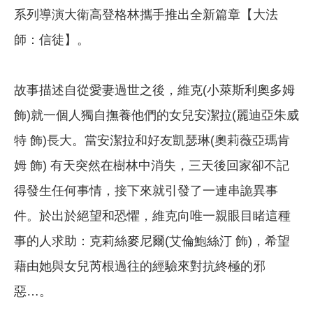
系列導演大衛高登格林攜手推出全新篇章【大法
師：信徒】。
故事描述自從愛妻過世之後，維克(小萊斯利奧多姆
飾)就一個人獨自撫養他們的女兒安潔拉(麗迪亞朱威
特 飾)長大。當安潔拉和好友凱瑟琳(奧莉薇亞瑪肯
姆 飾) 有天突然在樹林中消失，三天後回家卻不記
得發生任何事情，接下來就引發了一連串詭異事
件。於出於絕望和恐懼，維克向唯一親眼目睹這種
事的人求助：克莉絲麥尼爾(艾倫鮑絲汀 飾)，希望
藉由她與女兒芮根過往的經驗來對抗終極的邪
惡…。