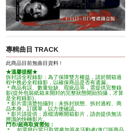
專輯曲目 TRACK
此商品目前無曲目資料 !
★溫馨提醒★
拆封請全程錄影：為了保障雙方權益，請於開箱過
程中務必全程錄影，以確保商品是否有遺漏。
＊商品有誤、數量短缺、瑕疵品等，需提供完整錄
影(從外包裝紙箱未開封的完整狀態開始拍攝，才算
是全程錄影)。
＊影片需清楚拍攝到：未拆封狀態、拆封過程、商
品本身、訂購單，以方便確認。
＊影片請提供：原檔清晰開箱影片，請勿提供無法
辨識的快轉影片。
門市/超商取貨需知：
＊ 如需發行當日取貨參加簽名活動者(進口版商品