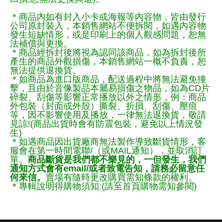
＊商品內如有封入小卡或海報等內容物，皆由發行
公司原封裝入，本銷售網站不便拆閱，如遇內容物
發生短缺情形，或是印刷上的個人觀感問題，恕無
法補償與更換。
＊商品經拆封後將視為認同該商品，如為拆封後所
產生的商品外觀損傷，本銷售網站一概不負責，恕
無法提供退換貨。
＊如商品為進口版商品，配送過程中將無法避免撞
擊，且由於音像製品本屬易損傷之物品，如為CD片
碎裂、刮傷等影響正常播放以外之情形，例：商品
外包裝（封面或外殼）撕裂、折損、刮傷、壓痕
等，因不影響使用及播放，一律無法退換貨，敬請
見諒!(商品出貨時會有防震包裝，避免以上情況發
生)
＊如遇商品因出貨廠商無法製作導致斷貨情形，客
服會在第一時間電聯/（或MAIL通知），並取消訂
單。
商品斷貨是我們都不樂見的，一但發生，我們
通知方式會有email/或者致電告知，請務必留意任
何來信。
賣場有隨時更改購買需知條款的權利。
＊專輯說明得購物須知:(請至首頁購物需知參閱)