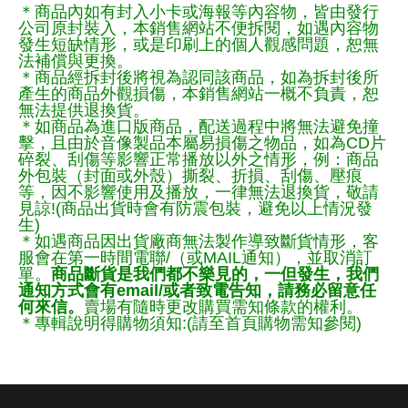
＊商品內如有封入小卡或海報等內容物，皆由發行
公司原封裝入，本銷售網站不便拆閱，如遇內容物
發生短缺情形，或是印刷上的個人觀感問題，恕無
法補償與更換。
＊商品經拆封後將視為認同該商品，如為拆封後所
產生的商品外觀損傷，本銷售網站一概不負責，恕
無法提供退換貨。
＊如商品為進口版商品，配送過程中將無法避免撞
擊，且由於音像製品本屬易損傷之物品，如為CD片
碎裂、刮傷等影響正常播放以外之情形，例：商品
外包裝（封面或外殼）撕裂、折損、刮傷、壓痕
等，因不影響使用及播放，一律無法退換貨，敬請
見諒!(商品出貨時會有防震包裝，避免以上情況發
生)
＊如遇商品因出貨廠商無法製作導致斷貨情形，客
服會在第一時間電聯/（或MAIL通知），並取消訂
單。
商品斷貨是我們都不樂見的，一但發生，我們
通知方式會有email/或者致電告知，請務必留意任
何來信。
賣場有隨時更改購買需知條款的權利。
＊專輯說明得購物須知:(請至首頁購物需知參閱)