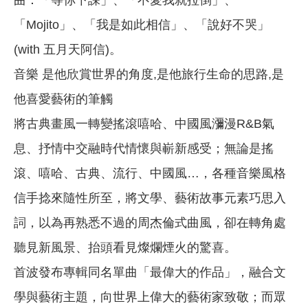
曲：「等你下課」、「不愛我就拉倒」、
「Mojito」、「我是如此相信」、「說好不哭」
(with 五月天阿信)。
音樂 是他欣賞世界的角度,是他旅行生命的思路,是
他喜愛藝術的筆觸
將古典畫風一轉變搖滾嘻哈、中國風瀰漫R&B氣
息、抒情中交融時代情懷與嶄新感受；無論是搖
滾、嘻哈、古典、流行、中國風…，各種音樂風格
信手捻來隨性所至，將文學、藝術故事元素巧思入
詞，以為再熟悉不過的周杰倫式曲風，卻在轉角處
聽見新風景、抬頭看見燦爛煙火的驚喜。
首波發布專輯同名單曲「最偉大的作品」，融合文
學與藝術主題，向世界上偉大的藝術家致敬；而眾