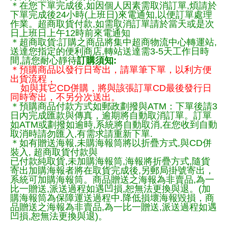
＊在您下單完成後,如因個人因素需取消訂單,煩請於
下單完成後24小時(上班日)來電通知,以便訂單處理
作業。超商取貨付款,如需取消訂單請於當天或是次
日上班日上午12時前來電通知
＊超商取貨:訂購之商品將集中超商物流中心轉運站,
送達您指定的便利商店,轉站送達需3-5天工作日時
間,請您耐心靜待
訂購須知:
＊預購商品以發行日寄出，請單筆下單，以利方便
出貨流程，
如與其它CD併購，將與該張訂單CD最後發行日
同時寄出，不另分次送出。
＊預購商品付款方式如郵政劃撥與ATM：下單後請3
日內完成匯款與傳真，逾期將自動取消訂單。訂單
如ATM或劃撥如逾時,系統將自動取消,在您收到自動
取消時請勿匯入,有需求請重新下單.
＊如有贈送海報,未購海報筒將以折疊方式,與CD併
裝入, 超商取貨付款與
已付款純取貨,未加購海報筒,海報將折疊方式,隨貨
寄出加購海報者將在取貨完成後,另郵局掛號寄出，
系統可加購海報筒。商品贈送之海報為非賣品,為一
比一贈送,派送過程如遇凹損,恕無法更換與退。(加
購海報筒為保障運送過程中.降低損壞海報毀損，商
品贈送之海報為非賣品,為一比一贈送,派送過程如遇
凹損,恕無法更換與退)。