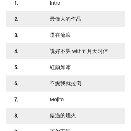
1.
Intro
2.
最偉大的作品
3.
還在流浪
4.
說好不哭 with五月天阿信
5.
紅顏如霜
6.
不愛我就拉倒
7.
Mojito
8.
錯過的煙火