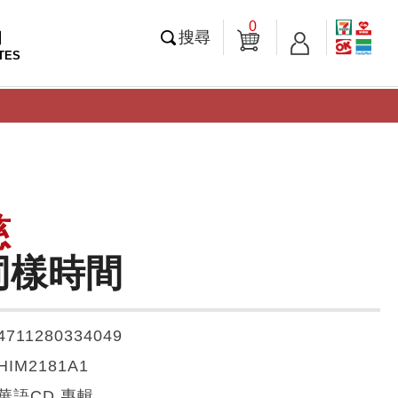
0
知
搜尋
TES
慈
同樣時間
4711280334049
HIM2181A1
華語CD 專輯