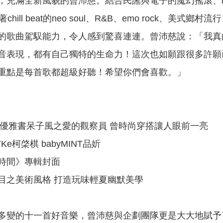
滿全新風貌的曾沛慈。結合民謠與電子的魔幻搖滾、neo mello
著chill beat的neo soul、R&B、emo roc
的歌曲駕馭能力，令人感到驚喜連連。曾沛慈說：「我真
音表現，都有自己獨特的生命力！這次也如願跟很多許願
重點是每首歌都超級好聽！希望你們會喜歡。」
chic優雅書呆子風之愛的觀察員 曾時尚穿搭讓人眼前一亮
7Ke柯棨棋 babyMINT品妡
時間》專輯封面
目之美術風格 打造玩味輕夏幽默美學
多變的十一首好音樂，曾沛慈與企劃團隊更是大大地賦予