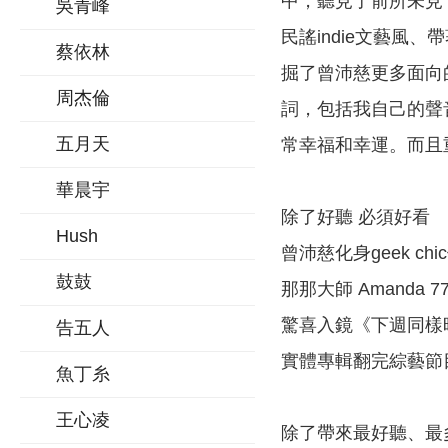
中，聽見了前所未見，充
吳青峰
民謠indie文藝風、帶
蔡依林
掘了曾沛慈更多面向
周杰倫
詞，包括我自己的聲
五月天
常幸福和幸運。而且
華晨宇
除了好聽 必須好看
Hush
曾沛慈化身geek 
鼓鼓
那那大師 Amanda 7
驚喜入鏡《下週同樣
告五人
實體專輯翻完綜藝節
魚丁糸
王心凌
除了帶來最好聽、最