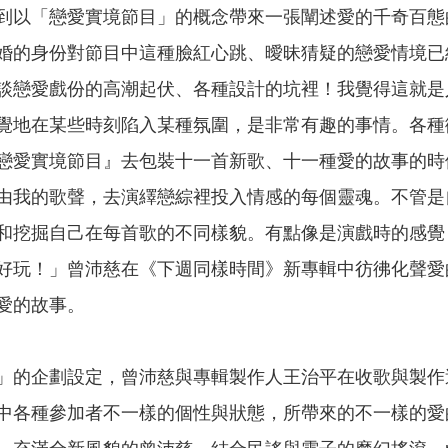
到以「戀愛實境節目」的概念帶來一張闡述愛的千奇百態
婚的身份對節目中這種臉紅心跳、曖昧猜疑的戀愛情境已
談戀愛戲份的高潮起伏、各種設計的坑裡！我覺得這就是
覺地在某些時刻陷入某種氛圍，是非常有趣的事情。各種
戀愛實境節目』去包裝十一首新歌、十一種愛的故事的時
由我的歌聲，去演繹戀綜裡投入情感的每個靈魂。不管是
和挖掘自己在每首歌的不同樣貌。有點像是演戲時的感覺
好玩！」曾沛慈在《下週同樣時間》新專輯中彷彿化聲愛
愛的故事。
」的企劃設定，曾沛慈與專輯製作人王治平在收歌與製作
中各種參加者不一樣的個性與狀態，所帶來的不一樣的愛