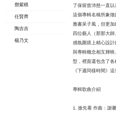
鄧紫棋
了保留曾沛慈一直以
這個專輯名稱所象徵的
任賢齊
雅書呆子風，但更加
陶吉吉
四位藝人（那那大師、
楊乃文
感氛圍搭上精心設計的
與專輯概念相互輝映
型，裡面還包含了各
《下週同樣時間》這
專輯歌曲介紹
1. 搶先看 作曲：