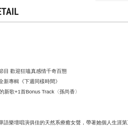
ETAIL
節目 歡迎狂嗑真感情千奇百態
全新專輯《下週同樣時間》
新歌+1首Bonus Track〈孫尚香〉
華語樂壇唱演俱佳的天然系療癒女聲，帶著她個人生涯第