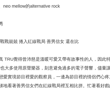
ellow的alternative rock
秀
戰戰兢兢 捲入紅線戰局 善男信女 還在比
真 TRU覺得曾沛慈是溫暖可愛又帶有故事性的人，因此
RU也大多使用原聲樂器，刻意避免過多的電子聲響，儘量
戀愛實境節目裡愛的觀察員，一邊為節目裡的情侶們心疼
涕地看著善男信女們在紅線戰局裡互相比拼。忙著看好戲