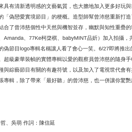
來具有清新透明感的文藝氣質，也大膽地加入更多好玩與
「偽戀愛實境節目」的梗概。造型師幫曾沛慈重新打造了無論
結合了曾沛慈個性中天然與機智並存，幽默與知性重疊的
Amanda、77Ke柯棨棋、babyMINT品妡）加入
偽節目logo專輯名稱讓人看了會心一笑。6/27即將
。超級豪華裝幀的實體專輯以愛的觀察員曾沛慈的隨身手
種與綜藝節目有關的有趣符號，以及加入了電視世代會有
張專輯，除了帶來「最好聽」的曾沛慈，也一併讓你驚艷
謝馨哲、吳萌 作詞：陳信延