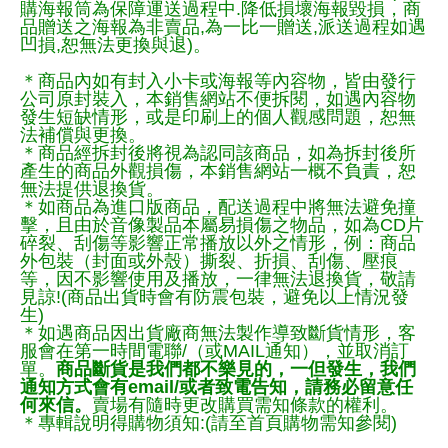
購海報筒為保障運送過程中.降低損壞海報毀損，商
品贈送之海報為非賣品,為一比一贈送,派送過程如遇
凹損,恕無法更換與退)。
＊商品內如有封入小卡或海報等內容物，皆由發行
公司原封裝入，本銷售網站不便拆閱，如遇內容物
發生短缺情形，或是印刷上的個人觀感問題，恕無
法補償與更換。
＊商品經拆封後將視為認同該商品，如為拆封後所
產生的商品外觀損傷，本銷售網站一概不負責，恕
無法提供退換貨。
＊如商品為進口版商品，配送過程中將無法避免撞
擊，且由於音像製品本屬易損傷之物品，如為CD片
碎裂、刮傷等影響正常播放以外之情形，例：商品
外包裝（封面或外殼）撕裂、折損、刮傷、壓痕
等，因不影響使用及播放，一律無法退換貨，敬請
見諒!(商品出貨時會有防震包裝，避免以上情況發
生)
＊如遇商品因出貨廠商無法製作導致斷貨情形，客
服會在第一時間電聯/（或MAIL通知），並取消訂
單。
商品斷貨是我們都不樂見的，一但發生，我們
通知方式會有email/或者致電告知，請務必留意任
何來信。
賣場有隨時更改購買需知條款的權利。
＊專輯說明得購物須知:(請至首頁購物需知參閱)