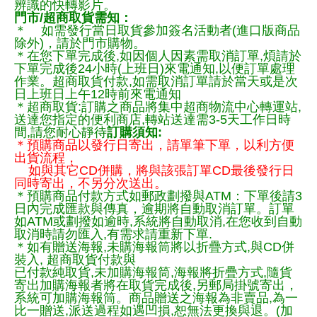
辨識的快轉影片。
門市/超商取貨需知：
＊ 如需發行當日取貨參加簽名活動者(進口版商品
除外)，請於門市購物。
＊在您下單完成後,如因個人因素需取消訂單,煩請於
下單完成後24小時(上班日)來電通知,以便訂單處理
作業。超商取貨付款,如需取消訂單請於當天或是次
日上班日上午12時前來電通知
＊超商取貨:訂購之商品將集中超商物流中心轉運站,
送達您指定的便利商店,轉站送達需3-5天工作日時
間,請您耐心靜待
訂購須知:
＊預購商品以發行日寄出，請單筆下單，以利方便
出貨流程，
如與其它CD併購，將與該張訂單CD最後發行日
同時寄出，不另分次送出。
＊預購商品付款方式如郵政劃撥與ATM：下單後請3
日內完成匯款與傳真，逾期將自動取消訂單。訂單
如ATM或劃撥如逾時,系統將自動取消,在您收到自動
取消時請勿匯入,有需求請重新下單.
＊如有贈送海報,未購海報筒將以折疊方式,與CD併
裝入, 超商取貨付款與
已付款純取貨,未加購海報筒,海報將折疊方式,隨貨
寄出加購海報者將在取貨完成後,另郵局掛號寄出，
系統可加購海報筒。商品贈送之海報為非賣品,為一
比一贈送,派送過程如遇凹損,恕無法更換與退。(加