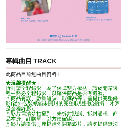
專輯曲目 TRACK
此商品目前無曲目資料 !
★溫馨提醒★
拆封請全程錄影：為了保障雙方權益，請於開箱過
程中務必全程錄影，以確保商品是否有遺漏。
＊商品有誤、數量短缺、瑕疵品等，需提供完整錄
影(從外包裝紙箱未開封的完整狀態開始拍攝，才算
是全程錄影)。
＊影片需清楚拍攝到：未拆封狀態、拆封過程、商
品本身、訂購單，以方便確認。
＊影片請提供：原檔清晰開箱影片，請勿提供無法