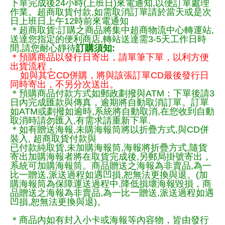
下單完成後24小時(上班日)來電通知,以便訂單處理
作業。超商取貨付款,如需取消訂單請於當天或是次
日上班日上午12時前來電通知
＊超商取貨:訂購之商品將集中超商物流中心轉運站,
送達您指定的便利商店,轉站送達需3-5天工作日時
間,請您耐心靜待
訂購須知:
＊預購商品以發行日寄出，請單筆下單，以利方便
出貨流程，
如與其它CD併購，將與該張訂單CD最後發行日
同時寄出，不另分次送出。
＊預購商品付款方式如郵政劃撥與ATM：下單後請3
日內完成匯款與傳真，逾期將自動取消訂單。訂單
如ATM或劃撥如逾時,系統將自動取消,在您收到自動
取消時請勿匯入,有需求請重新下單.
＊如有贈送海報,未購海報筒將以折疊方式,與CD併
裝入, 超商取貨付款與
已付款純取貨,未加購海報筒,海報將折疊方式,隨貨
寄出加購海報者將在取貨完成後,另郵局掛號寄出，
系統可加購海報筒。商品贈送之海報為非賣品,為一
比一贈送,派送過程如遇凹損,恕無法更換與退。(加
購海報筒為保障運送過程中.降低損壞海報毀損，商
品贈送之海報為非賣品,為一比一贈送,派送過程如遇
凹損,恕無法更換與退)。
＊商品內如有封入小卡或海報等內容物，皆由發行