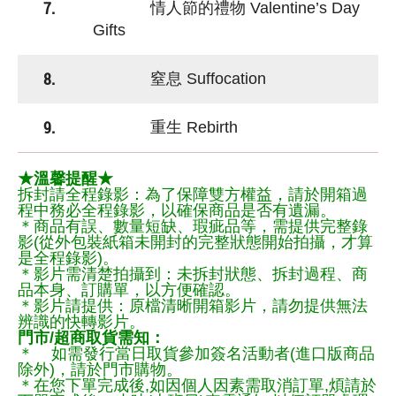
7.
情人節的禮物 Valentine’s Day
Gifts
8.
窒息 Suffocation
9.
重生 Rebirth
★溫馨提醒★
拆封請全程錄影：為了保障雙方權益，請於開箱過
程中務必全程錄影，以確保商品是否有遺漏。
＊商品有誤、數量短缺、瑕疵品等，需提供完整錄
影(從外包裝紙箱未開封的完整狀態開始拍攝，才算
是全程錄影)。
＊影片需清楚拍攝到：未拆封狀態、拆封過程、商
品本身、訂購單，以方便確認。
＊影片請提供：原檔清晰開箱影片，請勿提供無法
辨識的快轉影片。
門市/超商取貨需知：
＊ 如需發行當日取貨參加簽名活動者(進口版商品
除外)，請於門市購物。
＊在您下單完成後,如因個人因素需取消訂單,煩請於