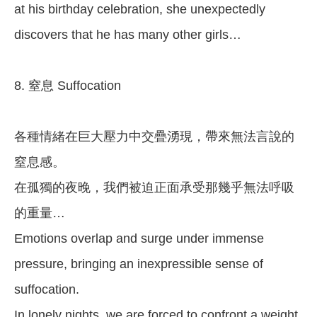
at his birthday celebration, she unexpectedly
discovers that he has many other girls…
8. 窒息 Suffocation
各種情緒在巨大壓力中交疊湧現，帶來無法言說的
窒息感。
在孤獨的夜晚，我們被迫正面承受那幾乎無法呼吸
的重量…
Emotions overlap and surge under immense
pressure, bringing an inexpressible sense of
suffocation.
In lonely nights, we are forced to confront a weight