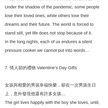
Under the shadow of the pandemic, some people
lose their loved ones, while others lose their
dreams and their future. The world is forced to
stand still, yet life does not stop because of it.
In the long nights, each of us endures a silent
pressure cooker we cannot put into words…
7. 情人節的禮物 Valentine’s Day Gifts
女孩與相愛的男孩幸福快樂，卻在一次男孩生日
上，意外發現他還有許多女孩…
The girl lives happily with the boy she loves, until,