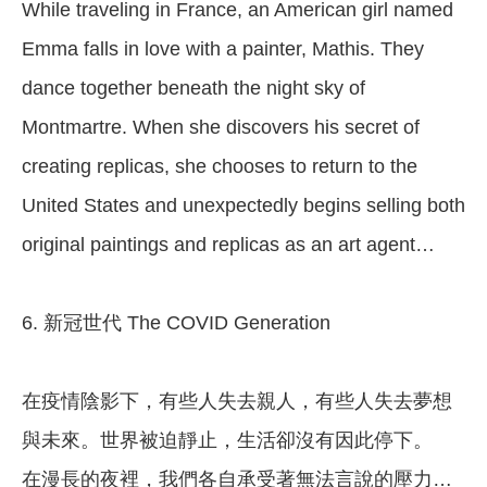
While traveling in France, an American girl named
Emma falls in love with a painter, Mathis. They
dance together beneath the night sky of
Montmartre. When she discovers his secret of
creating replicas, she chooses to return to the
United States and unexpectedly begins selling both
original paintings and replicas as an art agent…
6. 新冠世代 The COVID Generation
在疫情陰影下，有些人失去親人，有些人失去夢想
與未來。世界被迫靜止，生活卻沒有因此停下。
在漫長的夜裡，我們各自承受著無法言說的壓力…