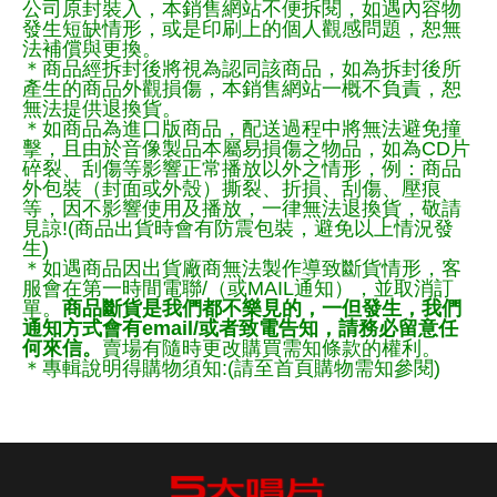
公司原封裝入，本銷售網站不便拆閱，如遇內容物
發生短缺情形，或是印刷上的個人觀感問題，恕無
法補償與更換。
＊商品經拆封後將視為認同該商品，如為拆封後所
產生的商品外觀損傷，本銷售網站一概不負責，恕
無法提供退換貨。
＊如商品為進口版商品，配送過程中將無法避免撞
擊，且由於音像製品本屬易損傷之物品，如為CD片
碎裂、刮傷等影響正常播放以外之情形，例：商品
外包裝（封面或外殼）撕裂、折損、刮傷、壓痕
等，因不影響使用及播放，一律無法退換貨，敬請
見諒!(商品出貨時會有防震包裝，避免以上情況發
生)
＊如遇商品因出貨廠商無法製作導致斷貨情形，客
服會在第一時間電聯/（或MAIL通知），並取消訂
單。
商品斷貨是我們都不樂見的，一但發生，我們
通知方式會有email/或者致電告知，請務必留意任
何來信。
賣場有隨時更改購買需知條款的權利。
＊專輯說明得購物須知:(請至首頁購物需知參閱)