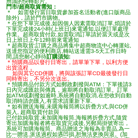
辨識的快轉影片。
門市/超商取貨需知：
＊ 如需發行當日取貨參加簽名活動者(進口版商品
除外)，請於門市購物。
＊在您下單完成後,如因個人因素需取消訂單,煩請於
下單完成後24小時(上班日)來電通知,以便訂單處理
作業。超商取貨付款,如需取消訂單請於當天或是次
日上班日上午12時前來電通知
＊超商取貨:訂購之商品將集中超商物流中心轉運站,
送達您指定的便利商店,轉站送達需3-5天工作日時
間,請您耐心靜待
訂購須知:
＊預購商品以發行日寄出，請單筆下單，以利方便
出貨流程，
如與其它CD併購，將與該張訂單CD最後發行日
同時寄出，不另分次送出。
＊預購商品付款方式如郵政劃撥與ATM：下單後請3
日內完成匯款與傳真，逾期將自動取消訂單。訂單
如ATM或劃撥如逾時,系統將自動取消,在您收到自動
取消時請勿匯入,有需求請重新下單.
＊如有贈送海報,未購海報筒將以折疊方式,與CD併
裝入, 超商取貨付款與
已付款純取貨,未加購海報筒,海報將折疊方式,隨貨
寄出加購海報者將在取貨完成後,另郵局掛號寄出，
系統可加購海報筒。商品贈送之海報為非賣品,為一
比一贈送,派送過程如遇凹損,恕無法更換與退。(加