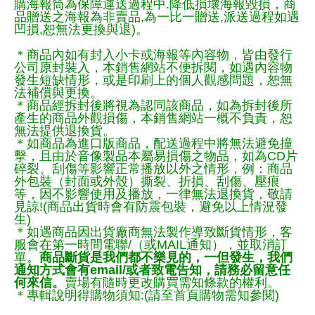
購海報筒為保障運送過程中.降低損壞海報毀損，商
品贈送之海報為非賣品,為一比一贈送,派送過程如遇
凹損,恕無法更換與退)。
＊商品內如有封入小卡或海報等內容物，皆由發行
公司原封裝入，本銷售網站不便拆閱，如遇內容物
發生短缺情形，或是印刷上的個人觀感問題，恕無
法補償與更換。
＊商品經拆封後將視為認同該商品，如為拆封後所
產生的商品外觀損傷，本銷售網站一概不負責，恕
無法提供退換貨。
＊如商品為進口版商品，配送過程中將無法避免撞
擊，且由於音像製品本屬易損傷之物品，如為CD片
碎裂、刮傷等影響正常播放以外之情形，例：商品
外包裝（封面或外殼）撕裂、折損、刮傷、壓痕
等，因不影響使用及播放，一律無法退換貨，敬請
見諒!(商品出貨時會有防震包裝，避免以上情況發
生)
＊如遇商品因出貨廠商無法製作導致斷貨情形，客
服會在第一時間電聯/（或MAIL通知），並取消訂
單。
商品斷貨是我們都不樂見的，一但發生，我們
通知方式會有email/或者致電告知，請務必留意任
何來信。
賣場有隨時更改購買需知條款的權利。
＊專輯說明得購物須知:(請至首頁購物需知參閱)