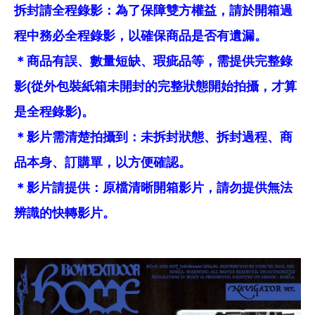
拆封請全程錄影：為了保障雙方權益，請於開箱過
程中務必全程錄影，以確保商品是否有遺漏。
＊商品有誤、數量短缺、瑕疵品等，需提供完整錄
影(從外包裝紙箱未開封的完整狀態開始拍攝，才算
是全程錄影)。
＊影片需清楚拍攝到：未拆封狀態、拆封過程、商
品本身、訂購單，以方便確認。
＊影片請提供：原檔清晰開箱影片，請勿提供無法
辨識的快轉影片。