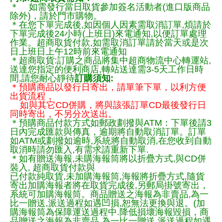
＊ 如需發行當日取貨參加簽名活動者(進口版商品
除外)，請於門市購物。
＊在您下單完成後,如因個人因素需取消訂單,煩請於
下單完成後24小時(上班日)來電通知,以便訂單處理
作業。超商取貨付款,如需取消訂單請於當天或是次
日上班日上午12時前來電通知
＊超商取貨:訂購之商品將集中超商物流中心轉運站,
送達您指定的便利商店,轉站送達需3-5天工作日時
間,請您耐心靜待
訂購須知:
＊預購商品以發行日寄出，請單筆下單，以利方便
出貨流程，
如與其它CD併購，將與該張訂單CD最後發行日
同時寄出，不另分次送出。
＊預購商品付款方式如郵政劃撥與ATM：下單後請3
日內完成匯款與傳真，逾期將自動取消訂單。訂單
如ATM或劃撥如逾時,系統將自動取消,在您收到自動
取消時請勿匯入,有需求請重新下單.
＊如有贈送海報,未購海報筒將以折疊方式,與CD併
裝入, 超商取貨付款與
已付款純取貨,未加購海報筒,海報將折疊方式,隨貨
寄出加購海報者將在取貨完成後,另郵局掛號寄出，
系統可加購海報筒。商品贈送之海報為非賣品,為一
比一贈送,派送過程如遇凹損,恕無法更換與退。(加
購海報筒為保障運送過程中.降低損壞海報毀損，商
品贈送之海報為非賣品,為一比一贈送,派送過程如遇