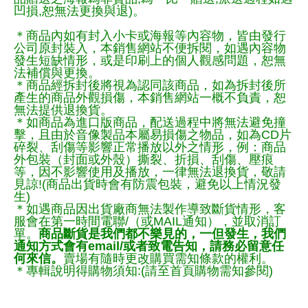
凹損,恕無法更換與退)。
＊商品內如有封入小卡或海報等內容物，皆由發行
公司原封裝入，本銷售網站不便拆閱，如遇內容物
發生短缺情形，或是印刷上的個人觀感問題，恕無
法補償與更換。
＊商品經拆封後將視為認同該商品，如為拆封後所
產生的商品外觀損傷，本銷售網站一概不負責，恕
無法提供退換貨。
＊如商品為進口版商品，配送過程中將無法避免撞
擊，且由於音像製品本屬易損傷之物品，如為CD片
碎裂、刮傷等影響正常播放以外之情形，例：商品
外包裝（封面或外殼）撕裂、折損、刮傷、壓痕
等，因不影響使用及播放，一律無法退換貨，敬請
見諒!(商品出貨時會有防震包裝，避免以上情況發
生)
＊如遇商品因出貨廠商無法製作導致斷貨情形，客
服會在第一時間電聯/（或MAIL通知），並取消訂
單。
商品斷貨是我們都不樂見的，一但發生，我們
通知方式會有email/或者致電告知，請務必留意任
何來信。
賣場有隨時更改購買需知條款的權利。
＊專輯說明得購物須知:(請至首頁購物需知參閱)