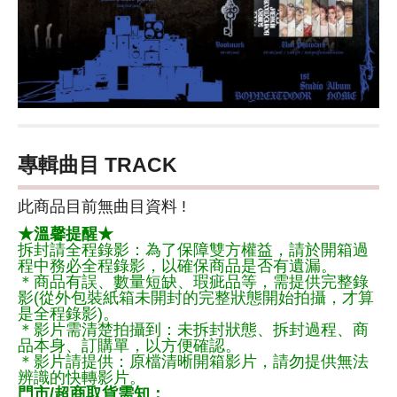
專輯曲目 TRACK
此商品目前無曲目資料 !
★溫馨提醒★
拆封請全程錄影：為了保障雙方權益，請於開箱過
程中務必全程錄影，以確保商品是否有遺漏。
＊商品有誤、數量短缺、瑕疵品等，需提供完整錄
影(從外包裝紙箱未開封的完整狀態開始拍攝，才算
是全程錄影)。
＊影片需清楚拍攝到：未拆封狀態、拆封過程、商
品本身、訂購單，以方便確認。
＊影片請提供：原檔清晰開箱影片，請勿提供無法
辨識的快轉影片。
門市/超商取貨需知：