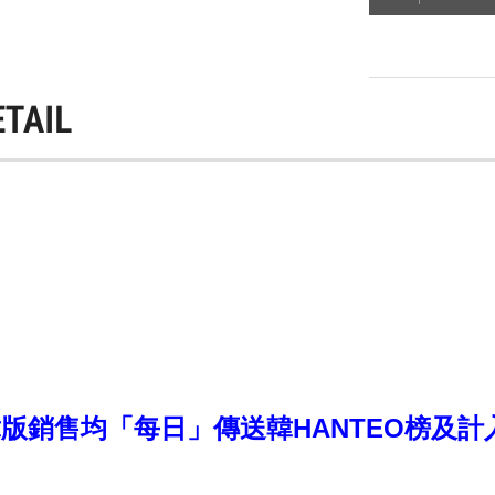
ETAIL
銷售均「每日」傳送韓HANTEO榜及計入CI