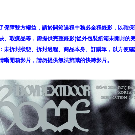
了保障雙方權益，請於開箱過程中務必全程錄影，以確保
缺、瑕疵品等，需提供完整錄影(從外包裝紙箱未開封的完
：未拆封狀態、拆封過程、商品本身、訂購單，以方便確
清晰開箱影片，請勿提供無法辨識的快轉影片。