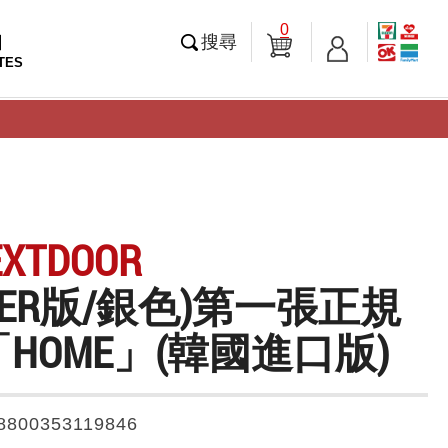
0
知
搜尋
TES
EXTDOOR
AVER版/銀色)第一張正規
HOME」(韓國進口版)
8800353119846