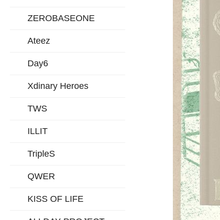
ZEROBASEONE
Ateez
Day6
Xdinary Heroes
TWS
ILLIT
TripleS
QWER
KISS OF LIFE