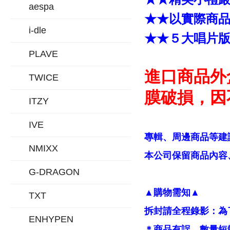
aespa
★★以實際商
i-dle
★★５大唱片
PLAVE
進口商品外
TWICE
膜破損，因
ITZY
IVE
專輯、周邊商品等建
NMIXX
本公司保留商品內容、
G-DRAGON
▲購物需知▲
TXT
拆封請全程錄影：為
ENHYPEN
＊商品有誤、數量短