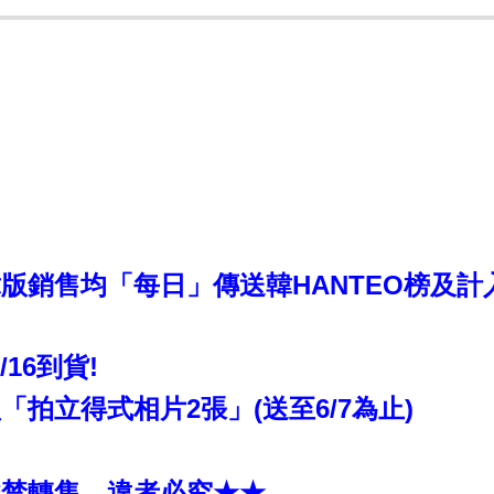
銷售均「每日」傳送韓HANTEO榜及計入CI
6/16到貨!
拍立得式相片2張」(送至6/7為止)
嚴禁轉售，違者必究★★