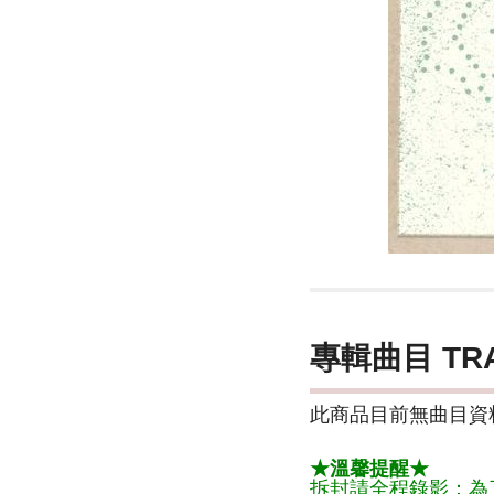
專輯曲目 TR
此商品目前無曲目資料
★溫馨提醒★
拆封請全程錄影：為