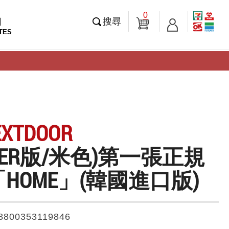
0
知
搜尋
TES
EXTDOOR
NKER版/米色)第一張正規
HOME」(韓國進口版)
8800353119846