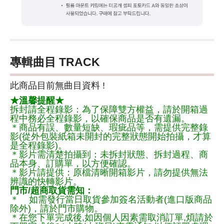
專輯曲目 TRACK
此商品目前無曲目資料 !
★溫馨提醒★
拆封請全程錄影：為了保障雙方權益，請於開箱過
程中務必全程錄影，以確保商品是否有遺漏。
＊商品有誤、數量短缺、瑕疵品等，需提供完整錄
影(從外包裝紙箱未開封的完整狀態開始拍攝，才算
是全程錄影)。
＊影片需清楚拍攝到：未拆封狀態、拆封過程、商
品本身、訂購單，以方便確認。
＊影片請提供：原檔清晰開箱影片，請勿提供無法
辨識的快轉影片。
門市/超商取貨需知：
＊ 如需發行當日取貨參加簽名活動者(進口版商品
除外)，請於門市購物。
＊在您下單完成後,如因個人因素需取消訂單,煩請於