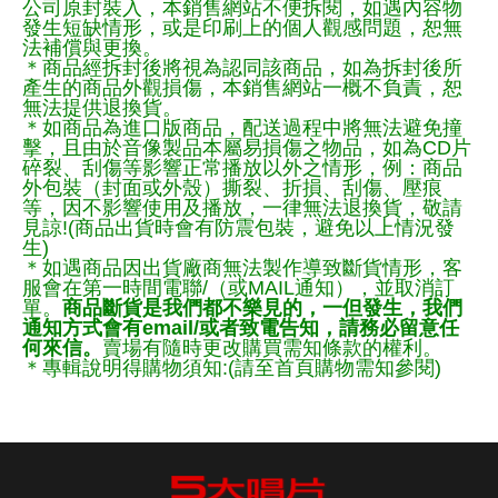
公司原封裝入，本銷售網站不便拆閱，如遇內容物
發生短缺情形，或是印刷上的個人觀感問題，恕無
法補償與更換。
＊商品經拆封後將視為認同該商品，如為拆封後所
產生的商品外觀損傷，本銷售網站一概不負責，恕
無法提供退換貨。
＊如商品為進口版商品，配送過程中將無法避免撞
擊，且由於音像製品本屬易損傷之物品，如為CD片
碎裂、刮傷等影響正常播放以外之情形，例：商品
外包裝（封面或外殼）撕裂、折損、刮傷、壓痕
等，因不影響使用及播放，一律無法退換貨，敬請
見諒!(商品出貨時會有防震包裝，避免以上情況發
生)
＊如遇商品因出貨廠商無法製作導致斷貨情形，客
服會在第一時間電聯/（或MAIL通知），並取消訂
單。
商品斷貨是我們都不樂見的，一但發生，我們
通知方式會有email/或者致電告知，請務必留意任
何來信。
賣場有隨時更改購買需知條款的權利。
＊專輯說明得購物須知:(請至首頁購物需知參閱)