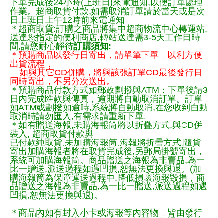
下單完成後24小時(上班日)來電通知,以便訂單處理
作業。超商取貨付款,如需取消訂單請於當天或是次
日上班日上午12時前來電通知
＊超商取貨:訂購之商品將集中超商物流中心轉運站,
送達您指定的便利商店,轉站送達需3-5天工作日時
間,請您耐心靜待
訂購須知:
＊預購商品以發行日寄出，請單筆下單，以利方便
出貨流程，
如與其它CD併購，將與該張訂單CD最後發行日
同時寄出，不另分次送出。
＊預購商品付款方式如郵政劃撥與ATM：下單後請3
日內完成匯款與傳真，逾期將自動取消訂單。訂單
如ATM或劃撥如逾時,系統將自動取消,在您收到自動
取消時請勿匯入,有需求請重新下單.
＊如有贈送海報,未購海報筒將以折疊方式,與CD併
裝入, 超商取貨付款與
已付款純取貨,未加購海報筒,海報將折疊方式,隨貨
寄出加購海報者將在取貨完成後,另郵局掛號寄出，
系統可加購海報筒。商品贈送之海報為非賣品,為一
比一贈送,派送過程如遇凹損,恕無法更換與退。(加
購海報筒為保障運送過程中.降低損壞海報毀損，商
品贈送之海報為非賣品,為一比一贈送,派送過程如遇
凹損,恕無法更換與退)。
＊商品內如有封入小卡或海報等內容物，皆由發行