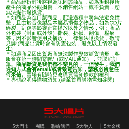
＊商品經拆封後將視為認同該商品，如為拆封後所
產生的商品外觀損傷，本銷售網站一概不負責，恕
無法提供退換貨。
＊如商品為進口版商品，配送過程中將無法避免撞
擊，且由於音像製品本屬易損傷之物品，如為CD片
碎裂、刮傷等影響正常播放以外之情形，例：商品
外包裝（封面或外殼）撕裂、折損、刮傷、壓痕
等，因不影響使用及播放，一律無法退換貨，敬請
見諒!(商品出貨時會有防震包裝，避免以上情況發
生)
＊如遇商品因出貨廠商無法製作導致斷貨情形，客
服會在第一時間電聯/（或MAIL通知），並取消訂
單。
商品斷貨是我們都不樂見的，一但發生，我們
通知方式會有email/或者致電告知，請務必留意任
何來信。
賣場有隨時更改購買需知條款的權利。
＊專輯說明得購物須知:(請至首頁購物需知參閱)
5大門市
團購
聯絡我們
5大徵人
5大金榜