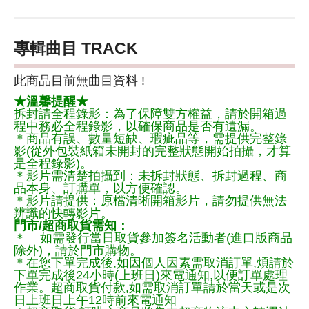
專輯曲目 TRACK
此商品目前無曲目資料 !
★溫馨提醒★
拆封請全程錄影：為了保障雙方權益，請於開箱過
程中務必全程錄影，以確保商品是否有遺漏。
＊商品有誤、數量短缺、瑕疵品等，需提供完整錄
影(從外包裝紙箱未開封的完整狀態開始拍攝，才算
是全程錄影)。
＊影片需清楚拍攝到：未拆封狀態、拆封過程、商
品本身、訂購單，以方便確認。
＊影片請提供：原檔清晰開箱影片，請勿提供無法
辨識的快轉影片。
門市/超商取貨需知：
＊ 如需發行當日取貨參加簽名活動者(進口版商品
除外)，請於門市購物。
＊在您下單完成後,如因個人因素需取消訂單,煩請於
下單完成後24小時(上班日)來電通知,以便訂單處理
作業。超商取貨付款,如需取消訂單請於當天或是次
日上班日上午12時前來電通知