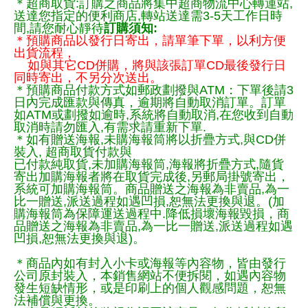
＊超商取貨:訂購之商品將集中超商物流中心轉運站,
送達您指定的便利商店,轉站送達需3-5天工作日時
間,請您耐心靜待
訂購須知:
＊預購商品以發行日寄出，請單筆下單，以利方便
出貨流程，
如與其它CD併購，將與該張訂單CD最後發行日
同時寄出，不另分次送出。
＊預購商品付款方式如郵政劃撥與ATM：下單後請3
日內完成匯款與傳真，逾期將自動取消訂單。訂單
如ATM或劃撥如逾時,系統將自動取消,在您收到自動
取消時請勿匯入,有需求請重新下單.
＊如有贈送海報,未購海報筒將以折疊方式,與CD併
裝入, 超商取貨付款與
已付款純取貨,未加購海報筒,海報將折疊方式,隨貨
寄出加購海報者將在取貨完成後,另郵局掛號寄出，
系統可加購海報筒。商品贈送之海報為非賣品,為一
比一贈送,派送過程如遇凹損,恕無法更換與退。(加
購海報筒為保障運送過程中.降低損壞海報毀損，商
品贈送之海報為非賣品,為一比一贈送,派送過程如遇
凹損,恕無法更換與退)。
＊商品內如有封入小卡或海報等內容物，皆由發行
公司原封裝入，本銷售網站不便拆閱，如遇內容物
發生短缺情形，或是印刷上的個人觀感問題，恕無
法補償與更換。