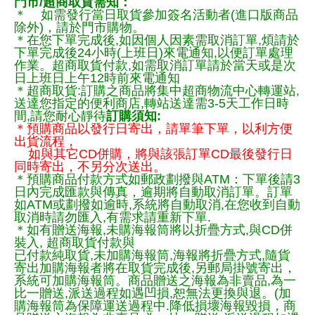
門市/超商取貨需知：
＊ 如需發行當日取貨參加簽名活動者(進口版商品
除外)，請於門市購物。
＊在您下單完成後,如因個人因素需取消訂單,煩請於
下單完成後24小時(上班日)來電通知,以便訂單處理
作業。超商取貨付款,如需取消訂單請於當天或是次
日上班日上午12時前來電通知
＊超商取貨:訂購之商品將集中超商物流中心轉運站,
送達您指定的便利商店,轉站送達需3-5天工作日時
間,請您耐心靜待
訂購須知:
＊預購商品以發行日寄出，請單筆下單，以利方便
出貨流程，
如與其它CD併購，將與該張訂單CD最後發行日
同時寄出，不另分次送出。
＊預購商品付款方式如郵政劃撥與ATM：下單後請3
日內完成匯款與傳真，逾期將自動取消訂單。訂單
如ATM或劃撥如逾時,系統將自動取消,在您收到自動
取消時請勿匯入,有需求請重新下單.
＊如有贈送海報,未購海報筒將以折疊方式,與CD併
裝入, 超商取貨付款與
已付款純取貨,未加購海報筒,海報將折疊方式,隨貨
寄出加購海報者將在取貨完成後,另郵局掛號寄出，
系統可加購海報筒。商品贈送之海報為非賣品,為一
比一贈送,派送過程如遇凹損,恕無法更換與退。(加
購海報筒為保障運送過程中.降低損壞海報毀損，商