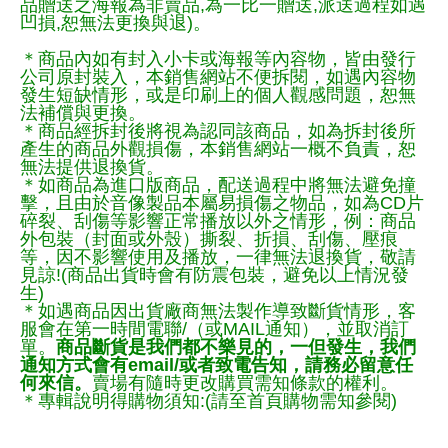
品贈送之海報為非賣品,為一比一贈送,派送過程如遇
凹損,恕無法更換與退)。
＊商品內如有封入小卡或海報等內容物，皆由發行
公司原封裝入，本銷售網站不便拆閱，如遇內容物
發生短缺情形，或是印刷上的個人觀感問題，恕無
法補償與更換。
＊商品經拆封後將視為認同該商品，如為拆封後所
產生的商品外觀損傷，本銷售網站一概不負責，恕
無法提供退換貨。
＊如商品為進口版商品，配送過程中將無法避免撞
擊，且由於音像製品本屬易損傷之物品，如為CD片
碎裂、刮傷等影響正常播放以外之情形，例：商品
外包裝（封面或外殼）撕裂、折損、刮傷、壓痕
等，因不影響使用及播放，一律無法退換貨，敬請
見諒!(商品出貨時會有防震包裝，避免以上情況發
生)
＊如遇商品因出貨廠商無法製作導致斷貨情形，客
服會在第一時間電聯/（或MAIL通知），並取消訂
單。
商品斷貨是我們都不樂見的，一但發生，我們
通知方式會有email/或者致電告知，請務必留意任
何來信。
賣場有隨時更改購買需知條款的權利。
＊專輯說明得購物須知:(請至首頁購物需知參閱)