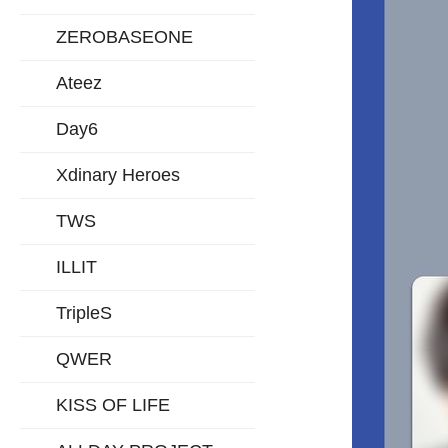
ZEROBASEONE
Ateez
Day6
Xdinary Heroes
TWS
ILLIT
TripleS
QWER
KISS OF LIFE