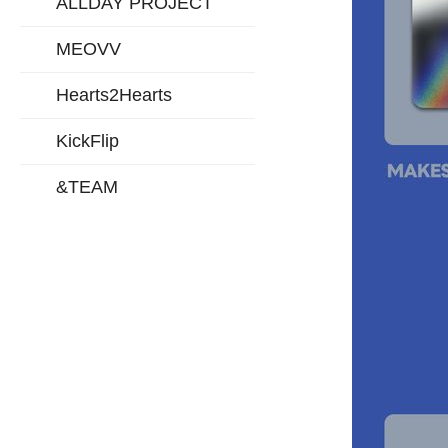
ALLDAY PROJECT
MEOVV
Hearts2Hearts
KickFlip
&TEAM