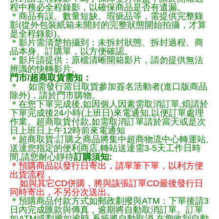
程中務必全程錄影，以確保商品是否有遺漏。
＊商品有誤、數量短缺、瑕疵品等，需提供完整錄
影(從外包裝紙箱未開封的完整狀態開始拍攝，才算
是全程錄影)。
＊影片需清楚拍攝到：未拆封狀態、拆封過程、商
品本身、訂購單，以方便確認。
＊影片請提供：原檔清晰開箱影片，請勿提供無法
辨識的快轉影片。
門市/超商取貨需知：
＊ 如需發行當日取貨參加簽名活動者(進口版商品
除外)，請於門市購物。
＊在您下單完成後,如因個人因素需取消訂單,煩請於
下單完成後24小時(上班日)來電通知,以便訂單處理
作業。超商取貨付款,如需取消訂單請於當天或是次
日上班日上午12時前來電通知
＊超商取貨:訂購之商品將集中超商物流中心轉運站,
送達您指定的便利商店,轉站送達需3-5天工作日時
間,請您耐心靜待
訂購須知:
＊預購商品以發行日寄出，請單筆下單，以利方便
出貨流程，
如與其它CD併購，將與該張訂單CD最後發行日
同時寄出，不另分次送出。
＊預購商品付款方式如郵政劃撥與ATM：下單後請3
日內完成匯款與傳真，逾期將自動取消訂單。訂單
如ATM或劃撥如逾時,系統將自動取消,在您收到自動