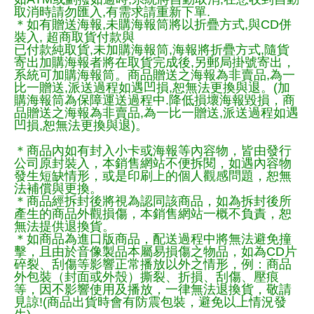
取消時請勿匯入,有需求請重新下單.
＊如有贈送海報,未購海報筒將以折疊方式,與CD併
裝入, 超商取貨付款與
已付款純取貨,未加購海報筒,海報將折疊方式,隨貨
寄出加購海報者將在取貨完成後,另郵局掛號寄出，
系統可加購海報筒。商品贈送之海報為非賣品,為一
比一贈送,派送過程如遇凹損,恕無法更換與退。(加
購海報筒為保障運送過程中.降低損壞海報毀損，商
品贈送之海報為非賣品,為一比一贈送,派送過程如遇
凹損,恕無法更換與退)。
＊商品內如有封入小卡或海報等內容物，皆由發行
公司原封裝入，本銷售網站不便拆閱，如遇內容物
發生短缺情形，或是印刷上的個人觀感問題，恕無
法補償與更換。
＊商品經拆封後將視為認同該商品，如為拆封後所
產生的商品外觀損傷，本銷售網站一概不負責，恕
無法提供退換貨。
＊如商品為進口版商品，配送過程中將無法避免撞
擊，且由於音像製品本屬易損傷之物品，如為CD片
碎裂、刮傷等影響正常播放以外之情形，例：商品
外包裝（封面或外殼）撕裂、折損、刮傷、壓痕
等，因不影響使用及播放，一律無法退換貨，敬請
見諒!(商品出貨時會有防震包裝，避免以上情況發