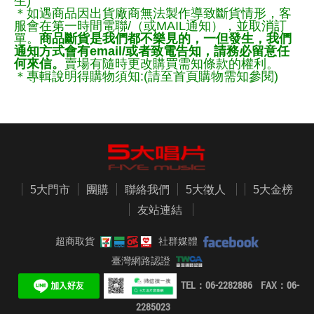
生)
＊如遇商品因出貨廠商無法製作導致斷貨情形，客
服會在第一時間電聯/（或MAIL通知），並取消訂
單。
商品斷貨是我們都不樂見的，一但發生，我們
通知方式會有email/或者致電告知，請務必留意任
何來信。
賣場有隨時更改購買需知條款的權利。
＊專輯說明得購物須知:(請至首頁購物需知參閱)
5大門市
團購
聯絡我們
5大徵人
5大金榜
友站連結
超商取貨
社群媒體
臺灣網路認證
TEL：06-2282886 FAX：06-
2285023