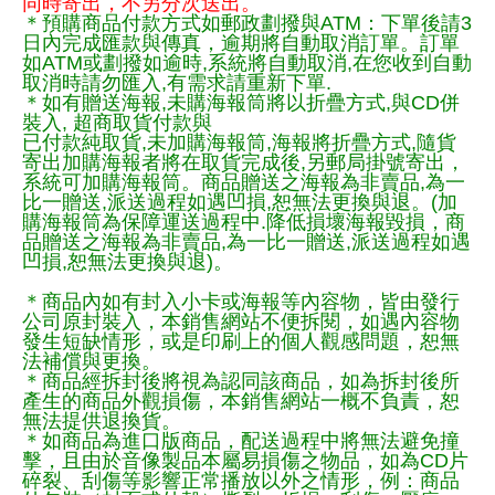
同時寄出，不另分次送出。
＊預購商品付款方式如郵政劃撥與ATM：下單後請3
日內完成匯款與傳真，逾期將自動取消訂單。訂單
如ATM或劃撥如逾時,系統將自動取消,在您收到自動
取消時請勿匯入,有需求請重新下單.
＊如有贈送海報,未購海報筒將以折疊方式,與CD併
裝入, 超商取貨付款與
已付款純取貨,未加購海報筒,海報將折疊方式,隨貨
寄出加購海報者將在取貨完成後,另郵局掛號寄出，
系統可加購海報筒。商品贈送之海報為非賣品,為一
比一贈送,派送過程如遇凹損,恕無法更換與退。(加
購海報筒為保障運送過程中.降低損壞海報毀損，商
品贈送之海報為非賣品,為一比一贈送,派送過程如遇
凹損,恕無法更換與退)。
＊商品內如有封入小卡或海報等內容物，皆由發行
公司原封裝入，本銷售網站不便拆閱，如遇內容物
發生短缺情形，或是印刷上的個人觀感問題，恕無
法補償與更換。
＊商品經拆封後將視為認同該商品，如為拆封後所
產生的商品外觀損傷，本銷售網站一概不負責，恕
無法提供退換貨。
＊如商品為進口版商品，配送過程中將無法避免撞
擊，且由於音像製品本屬易損傷之物品，如為CD片
碎裂、刮傷等影響正常播放以外之情形，例：商品