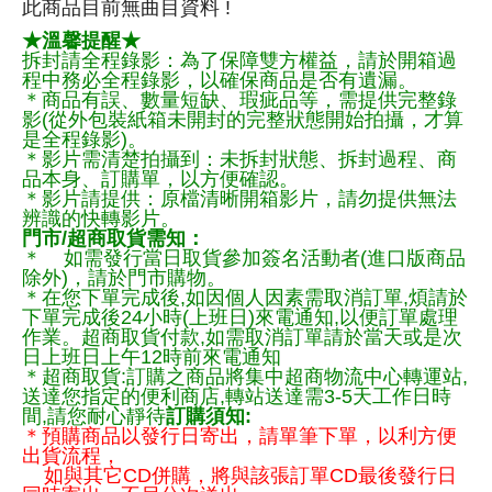
此商品目前無曲目資料 !
★溫馨提醒★
拆封請全程錄影：為了保障雙方權益，請於開箱過
程中務必全程錄影，以確保商品是否有遺漏。
＊商品有誤、數量短缺、瑕疵品等，需提供完整錄
影(從外包裝紙箱未開封的完整狀態開始拍攝，才算
是全程錄影)。
＊影片需清楚拍攝到：未拆封狀態、拆封過程、商
品本身、訂購單，以方便確認。
＊影片請提供：原檔清晰開箱影片，請勿提供無法
辨識的快轉影片。
門市/超商取貨需知：
＊ 如需發行當日取貨參加簽名活動者(進口版商品
除外)，請於門市購物。
＊在您下單完成後,如因個人因素需取消訂單,煩請於
下單完成後24小時(上班日)來電通知,以便訂單處理
作業。超商取貨付款,如需取消訂單請於當天或是次
日上班日上午12時前來電通知
＊超商取貨:訂購之商品將集中超商物流中心轉運站,
送達您指定的便利商店,轉站送達需3-5天工作日時
間,請您耐心靜待
訂購須知:
＊預購商品以發行日寄出，請單筆下單，以利方便
出貨流程，
如與其它CD併購，將與該張訂單CD最後發行日