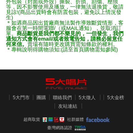
外包裝（封面或外殼）撕裂、折損、刮傷、壓痕
等，因不影響使用及播放，一律無法退換貨，敬請
見諒!(商品出貨時會有防震包裝，避免以上情況發
生)
＊如遇商品因出貨廠商無法製作導致斷貨情形，客
服會在第一時間電聯/（或MAIL通知），並取消訂
單。
商品斷貨是我們都不樂見的，一但發生，我們
通知方式會有email/或者致電告知，請務必留意任
何來信。
賣場有隨時更改購買需知條款的權利。
＊專輯說明得購物須知:(請至首頁購物需知參閱)
5大門市
團購
聯絡我們
5大徵人
5大金榜
友站連結
超商取貨
社群媒體
臺灣網路認證