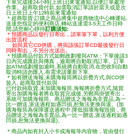
下單完成後24小時(上班日)來電通知,以便訂單處理
作業。超商取貨付款,如需取消訂單請於當天或是次
日上班日上午12時前來電通知
＊超商取貨:訂購之商品將集中超商物流中心轉運站,
送達您指定的便利商店,轉站送達需3-5天工作日時
間,請您耐心靜待
訂購須知:
＊預購商品以發行日寄出，請單筆下單，以利方便
出貨流程，
如與其它CD併購，將與該張訂單CD最後發行日
同時寄出，不另分次送出。
＊預購商品付款方式如郵政劃撥與ATM：下單後請3
日內完成匯款與傳真，逾期將自動取消訂單。訂單
如ATM或劃撥如逾時,系統將自動取消,在您收到自動
取消時請勿匯入,有需求請重新下單.
＊如有贈送海報,未購海報筒將以折疊方式,與CD併
裝入, 超商取貨付款與
已付款純取貨,未加購海報筒,海報將折疊方式,隨貨
寄出加購海報者將在取貨完成後,另郵局掛號寄出，
系統可加購海報筒。商品贈送之海報為非賣品,為一
比一贈送,派送過程如遇凹損,恕無法更換與退。(加
購海報筒為保障運送過程中.降低損壞海報毀損，商
品贈送之海報為非賣品,為一比一贈送,派送過程如遇
凹損,恕無法更換與退)。
＊商品內如有封入小卡或海報等內容物，皆由發行