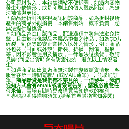
公司原封裝入，本銷售網站不便拆閱，如遇內容物
發生短缺情形，或是印刷上的個人觀感問題，恕無
法補償與更換。
＊商品經拆封後將視為認同該商品，如為拆封後所
產生的商品外觀損傷，本銷售網站一概不負責，恕
無法提供退換貨。
＊如商品為進口版商品，配送過程中將無法避免撞
擊，且由於音像製品本屬易損傷之物品，如為CD片
碎裂、刮傷等影響正常播放以外之情形，例：商品
外包裝（封面或外殼）撕裂、折損、刮傷、壓痕
等，因不影響使用及播放，一律無法退換貨，敬請
見諒!(商品出貨時會有防震包裝，避免以上情況發
生)
＊如遇商品因出貨廠商無法製作導致斷貨情形，客
服會在第一時間電聯/（或MAIL通知），並取消訂
單。
商品斷貨是我們都不樂見的，一但發生，我們
通知方式會有email/或者致電告知，請務必留意任
何來信。
賣場有隨時更改購買需知條款的權利。
＊專輯說明得購物須知:(請至首頁購物需知參閱)