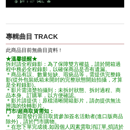
專輯曲目 TRACK
此商品目前無曲目資料 !
★溫馨提醒★
拆封請全程錄影：為了保障雙方權益，請於開箱過
程中務必全程錄影，以確保商品是否有遺漏。
＊商品有誤、數量短缺、瑕疵品等，需提供完整錄
影(從外包裝紙箱未開封的完整狀態開始拍攝，才算
是全程錄影)。
＊影片需清楚拍攝到：未拆封狀態、拆封過程、商
品本身、訂購單，以方便確認。
＊影片請提供：原檔清晰開箱影片，請勿提供無法
辨識的快轉影片。
門市/超商取貨需知：
＊ 如需發行當日取貨參加簽名活動者(進口版商品
除外)，請於門市購物。
＊在您下單完成後,如因個人因素需取消訂單,煩請於