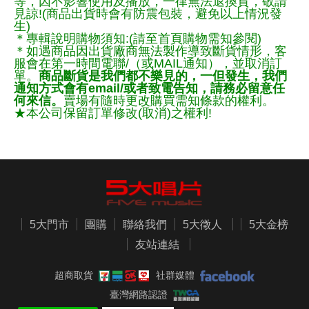
等，因不影響使用及播放，一律無法退換貨，敬請
見諒!(商品出貨時會有防震包裝，避免以上情況發
生)
＊專輯說明購物須知:(請至首頁購物需知參閱)
＊如遇商品因出貨廠商無法製作導致斷貨情形，客
服會在第一時間電聯/（或MAIL通知），並取消訂
單。
商品斷貨是我們都不樂見的，一但發生，我們
通知方式會有email/或者致電告知，請務必留意任
何來信。
賣場有隨時更改購買需知條款的權利。
★本公司保留訂單修改(取消)之權利!
5大門市
團購
聯絡我們
5大徵人
5大金榜
友站連結
超商取貨
社群媒體
臺灣網路認證