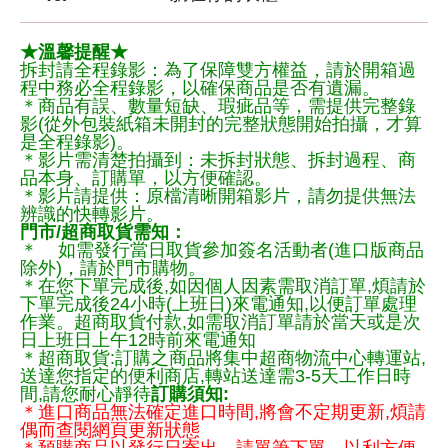
★溫馨提醒★
拆封請全程錄影：為了保障雙方權益，請於開箱過
程中務必全程錄影，以確保商品是否有遺漏。
＊商品有誤、數量短缺、瑕疵品等，需提供完整錄
影(從外包裝紙箱未開封的完整狀態開始拍攝，才算
是全程錄影)。
＊影片需清楚拍攝到：未拆封狀態、拆封過程、商
品本身、訂購單，以方便確認。
＊影片請提供：原檔清晰開箱影片，請勿提供無法
辨識的快轉影片。
門市/超商取貨需知：
＊ 如需發行當日取貨參加簽名活動者(進口版商品
除外)，請於門市購物。
＊在您下單完成後,如因個人因素需取消訂單,煩請於
下單完成後24小時(上班日)來電通知,以便訂單處理
作業。超商取貨付款,如需取消訂單請於當天或是次
日上班日上午12時前來電通知
＊超商取貨:訂購之商品將集中超商物流中心轉運站,
送達您指定的便利商店,轉站送達需3-5天工作日時
間,請您耐心靜待
訂購須知:
＊進口商品無法確定進口時間,將會不定期更新,煩請
偶而查閱網頁更新狀態