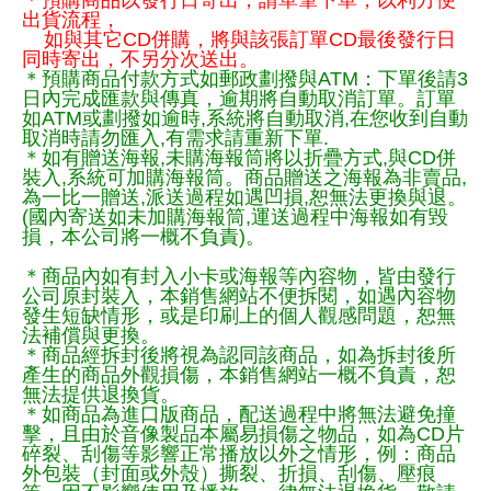
＊預購商品以發行日寄出，請單筆下單，以利方便
出貨流程，
如與其它CD併購，將與該張訂單CD最後發行日
同時寄出，不另分次送出。
＊預購商品付款方式如郵政劃撥與ATM：下單後請3
日內完成匯款與傳真，逾期將自動取消訂單。訂單
如ATM或劃撥如逾時,系統將自動取消,在您收到自動
取消時請勿匯入,有需求請重新下單.
＊如有贈送海報,未購海報筒將以折疊方式,與CD併
裝入,系統可加購海報筒。商品贈送之海報為非賣品,
為一比一贈送,派送過程如遇凹損,恕無法更換與退。
(國內寄送如未加購海報筒,運送過程中海報如有毀
損，本公司將一概不負責)。
＊商品內如有封入小卡或海報等內容物，皆由發行
公司原封裝入，本銷售網站不便拆閱，如遇內容物
發生短缺情形，或是印刷上的個人觀感問題，恕無
法補償與更換。
＊商品經拆封後將視為認同該商品，如為拆封後所
產生的商品外觀損傷，本銷售網站一概不負責，恕
無法提供退換貨。
＊如商品為進口版商品，配送過程中將無法避免撞
擊，且由於音像製品本屬易損傷之物品，如為CD片
碎裂、刮傷等影響正常播放以外之情形，例：商品
外包裝（封面或外殼）撕裂、折損、刮傷、壓痕