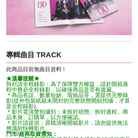
專輯曲目 TRACK
此商品目前無曲目資料 !
★溫馨提醒★
拆封請全程錄影：為了保障雙方權益，請於開箱過
程中務必全程錄影，以確保商品是否有遺漏。
＊商品有誤、數量短缺、瑕疵品等，需提供完整錄
影(從外包裝紙箱未開封的完整狀態開始拍攝，才算
是全程錄影)。
＊影片需清楚拍攝到：未拆封狀態、拆封過程、商
品本身、訂購單，以方便確認。
＊影片請提供：原檔清晰開箱影片，請勿提供無法
辨識的快轉影片。
門市/超商取貨需知：