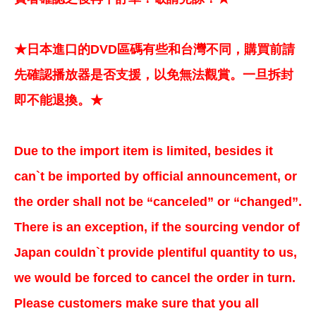
★日本進口的DVD區碼有些和台灣不同，購買前請
先確認播放器是否支援，以免無法觀賞。一旦拆封
即不能退換。★
Due to the import item is limited, besides it
can`t be imported by official announcement, or
the order shall not be “canceled” or “changed”.
There is an exception, if the sourcing vendor of
Japan couldn`t provide plentiful quantity to us,
we would be forced to cancel the order in turn.
Please customers make sure that you all