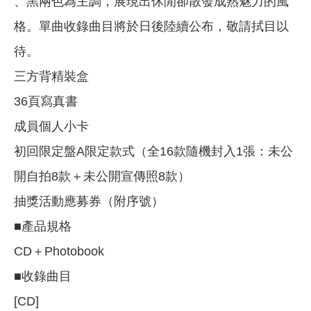
、黑兩色為主調，展現出休閒卻散發成熟魅力的風
格。單曲收錄曲目將於日後陸續公布，敬請拭目以
待。
三方背精裝盒
36頁寫真書
成員個人小卡
初回限定盤A限定款式（全16款隨機封入1張：未公
開自拍8款＋未公開宣傳照8款）
抽獎活動應募券（附序號）
■產品規格
CD＋Photobook
■收錄曲目
[CD]