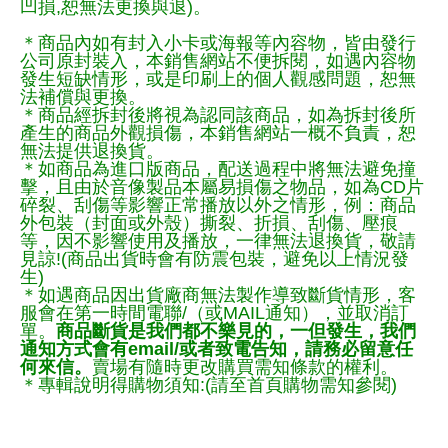
凹損,恕無法更換與退)。
＊商品內如有封入小卡或海報等內容物，皆由發行
公司原封裝入，本銷售網站不便拆閱，如遇內容物
發生短缺情形，或是印刷上的個人觀感問題，恕無
法補償與更換。
＊商品經拆封後將視為認同該商品，如為拆封後所
產生的商品外觀損傷，本銷售網站一概不負責，恕
無法提供退換貨。
＊如商品為進口版商品，配送過程中將無法避免撞
擊，且由於音像製品本屬易損傷之物品，如為CD片
碎裂、刮傷等影響正常播放以外之情形，例：商品
外包裝（封面或外殼）撕裂、折損、刮傷、壓痕
等，因不影響使用及播放，一律無法退換貨，敬請
見諒!(商品出貨時會有防震包裝，避免以上情況發
生)
＊如遇商品因出貨廠商無法製作導致斷貨情形，客
服會在第一時間電聯/（或MAIL通知），並取消訂
單。
商品斷貨是我們都不樂見的，一但發生，我們
通知方式會有email/或者致電告知，請務必留意任
何來信。
賣場有隨時更改購買需知條款的權利。
＊專輯說明得購物須知:(請至首頁購物需知參閱)