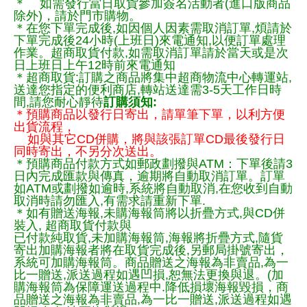
＊ 如需發行當日取貨參加簽名活動者(進口版商品
除外)，請於門市購物。
＊在您下單完成後,如因個人因素需取消訂單,煩請於
下單完成後24小時(上班日)來電通知,以便訂單處理
作業。超商取貨付款,如需取消訂單請於當天或是次
日上班日上午12時前來電通知
＊超商取貨:訂購之商品將集中超商物流中心轉運站,
送達您指定的便利商店,轉站送達需3-5天工作日時
間,請您耐心靜待
訂購須知:
＊預購商品以發行日寄出，請單筆下單，以利方便
出貨流程，
如與其它CD併購，將與該張訂單CD最後發行日
同時寄出，不另分次送出。
＊預購商品付款方式如郵政劃撥與ATM：下單後請3
日內完成匯款與傳真，逾期將自動取消訂單。訂單
如ATM或劃撥如逾時,系統將自動取消,在您收到自動
取消時請勿匯入,有需求請重新下單.
＊如有贈送海報,未購海報筒將以折疊方式,與CD併
裝入, 超商取貨付款與
已付款純取貨,未加購海報筒,海報將折疊方式,隨貨
寄出加購海報者將在取貨完成後,另郵局掛號寄出，
系統可加購海報筒。商品贈送之海報為非賣品,為一
比一贈送,派送過程如遇凹損,恕無法更換與退。(加
購海報筒為保障運送過程中.降低損壞海報毀損，商
品贈送之海報為非賣品,為一比一贈送,派送過程如遇