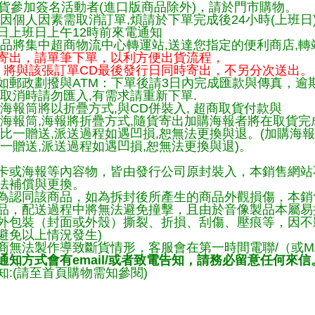
貨參加簽名活動者(進口版商品除外)，請於門市購物。
因個人因素需取消訂單,煩請於下單完成後24小時(上班日
日上班日上午12時前來電通知
品將集中超商物流中心轉運站,送達您指定的便利商店,轉站
寄出，請單筆下單，以利方便出貨流程，
將與該張訂單CD最後發行日同時寄出，不另分次送出。
如郵政劃撥與ATM：下單後請3日內完成匯款與傳真，逾
取消時請勿匯入,有需求請重新下單.
海報筒將以折疊方式,與CD併裝入, 超商取貨付款與
購海報筒,海報將折疊方式,隨貨寄出加購海報者將在取貨
一比一贈送,派送過程如遇凹損,恕無法更換與退。(加購海
一贈送,派送過程如遇凹損,恕無法更換與退)。
卡或海報等內容物，皆由發行公司原封裝入，本銷售網站
法補償與更換。
為認同該商品，如為拆封後所產生的商品外觀損傷，本銷
品，配送過程中將無法避免撞擊，且由於音像製品本屬易
外包裝（封面或外殼）撕裂、折損、刮傷、壓痕等，因不影
避免以上情況發生)
商無法製作導致斷貨情形，客服會在第一時間電聯/（或M
知方式會有email/或者致電告知，請務必留意任何來信
:(請至首頁購物需知參閱)