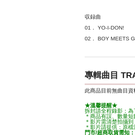
収録曲
01． YO-I-DON!
02． BOY MEETS G
專輯曲目 TR
此商品目前無曲目資料
★溫馨提醒★
拆封請全程錄影：為
＊商品有誤、數量短
＊影片需清楚拍攝到
＊影片請提供：原檔
門市/超商取貨需知：