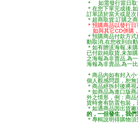
＊ 如需發行當日取
＊在您下單完成後,如
訂單請於當天或是次
＊超商取貨:訂購之商
＊預購商品以發行日
如與其它CD併購，
＊預購商品付款方式
動取消,在您收到自動
＊如有贈送海報,未購
已付款純取貨,未加
之海報為非賣品,為
海報為非賣品,為一比
＊商品內如有封入小
個人觀感問題，恕無
＊商品經拆封後將視
＊如商品為進口版商
外之情形，例：商品
貨時會有防震包裝，
＊如遇商品因出貨廠
的，一但發生，我們通
＊專輯說明得購物須知