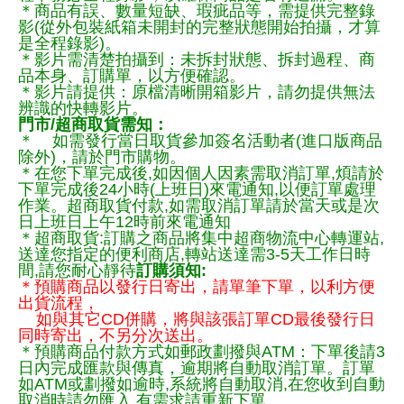
＊商品有誤、數量短缺、瑕疵品等，需提供完整錄
影(從外包裝紙箱未開封的完整狀態開始拍攝，才算
是全程錄影)。
＊影片需清楚拍攝到：未拆封狀態、拆封過程、商
品本身、訂購單，以方便確認。
＊影片請提供：原檔清晰開箱影片，請勿提供無法
辨識的快轉影片。
門市/超商取貨需知：
＊ 如需發行當日取貨參加簽名活動者(進口版商品
除外)，請於門市購物。
＊在您下單完成後,如因個人因素需取消訂單,煩請於
下單完成後24小時(上班日)來電通知,以便訂單處理
作業。超商取貨付款,如需取消訂單請於當天或是次
日上班日上午12時前來電通知
＊超商取貨:訂購之商品將集中超商物流中心轉運站,
送達您指定的便利商店,轉站送達需3-5天工作日時
間,請您耐心靜待
訂購須知:
＊預購商品以發行日寄出，請單筆下單，以利方便
出貨流程，
如與其它CD併購，將與該張訂單CD最後發行日
同時寄出，不另分次送出。
＊預購商品付款方式如郵政劃撥與ATM：下單後請3
日內完成匯款與傳真，逾期將自動取消訂單。訂單
如ATM或劃撥如逾時,系統將自動取消,在您收到自動
取消時請勿匯入,有需求請重新下單.