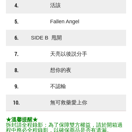
4.
活該
5.
Fallen Angel
6.
SIDE B 甩開
7.
天亮以後説分手
8.
想你的夜
9.
不認輸
10.
無可救藥愛上你
★溫馨提醒★
拆封請全程錄影：為了保障雙方權益，請於開箱過
程中務必全程錄影，以確保商品是否有遺漏。