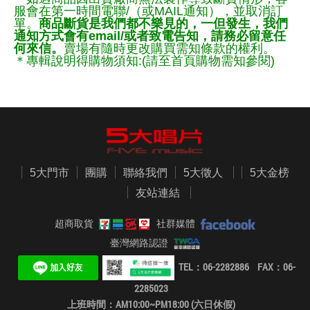
服會在第一時間電聯/（或MAIL通知），並取消訂
單。
商品斷貨是我們都不樂見的，一但發生，我們
通知方式會有email/或者致電告知，請務必留意任
何來信。
賣場有隨時更改購買需知條款的權利。
＊專輯說明得購物須知:(請至首頁購物需知參閱)
5大門市
團購
聯絡我們
5大徵人
5大金榜
友站連結
超商取貨
社群媒體
臺灣網路認證
TEL：06-2282886 FAX：06-
2285023
上班時間：AM10:00~PM18:00 (六日休假)