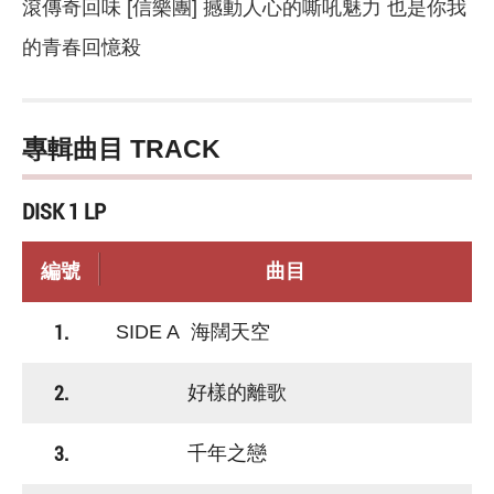
滾傳奇回味 [信樂團] 撼動人心的嘶吼魅力 也是你我
的青春回憶殺
專輯曲目 TRACK
DISK 1 LP
編號
曲目
1.
SIDE A 海闊天空
2.
好樣的離歌
3.
千年之戀