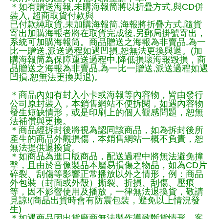
＊如有贈送海報,未購海報筒將以折疊方式,與CD併
裝入, 超商取貨付款與
已付款純取貨,未加購海報筒,海報將折疊方式,隨貨
寄出加購海報者將在取貨完成後,另郵局掛號寄出，
系統可加購海報筒。商品贈送之海報為非賣品,為一
比一贈送,派送過程如遇凹損,恕無法更換與退。(加
購海報筒為保障運送過程中.降低損壞海報毀損，商
品贈送之海報為非賣品,為一比一贈送,派送過程如遇
凹損,恕無法更換與退)。
＊商品內如有封入小卡或海報等內容物，皆由發行
公司原封裝入，本銷售網站不便拆閱，如遇內容物
發生短缺情形，或是印刷上的個人觀感問題，恕無
法補償與更換。
＊商品經拆封後將視為認同該商品，如為拆封後所
產生的商品外觀損傷，本銷售網站一概不負責，恕
無法提供退換貨。
＊如商品為進口版商品，配送過程中將無法避免撞
擊，且由於音像製品本屬易損傷之物品，如為CD片
碎裂、刮傷等影響正常播放以外之情形，例：商品
外包裝（封面或外殼）撕裂、折損、刮傷、壓痕
等，因不影響使用及播放，一律無法退換貨，敬請
見諒!(商品出貨時會有防震包裝，避免以上情況發
生)
＊如遇商品因出貨廠商無法製作導致斷貨情形，客