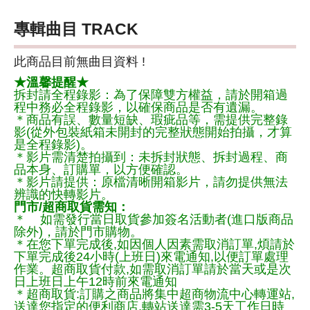
專輯曲目 TRACK
此商品目前無曲目資料 !
★溫馨提醒★
拆封請全程錄影：為了保障雙方權益，請於開箱過
程中務必全程錄影，以確保商品是否有遺漏。
＊商品有誤、數量短缺、瑕疵品等，需提供完整錄
影(從外包裝紙箱未開封的完整狀態開始拍攝，才算
是全程錄影)。
＊影片需清楚拍攝到：未拆封狀態、拆封過程、商
品本身、訂購單，以方便確認。
＊影片請提供：原檔清晰開箱影片，請勿提供無法
辨識的快轉影片。
門市/超商取貨需知：
＊ 如需發行當日取貨參加簽名活動者(進口版商品
除外)，請於門市購物。
＊在您下單完成後,如因個人因素需取消訂單,煩請於
下單完成後24小時(上班日)來電通知,以便訂單處理
作業。超商取貨付款,如需取消訂單請於當天或是次
日上班日上午12時前來電通知
＊超商取貨:訂購之商品將集中超商物流中心轉運站,
送達您指定的便利商店,轉站送達需3-5天工作日時