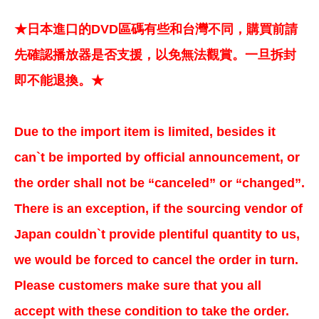
★日本進口的DVD區碼有些和台灣不同，購買前請
先確認播放器是否支援，以免無法觀賞。一旦拆封
即不能退換。★
Due to the import item is limited, besides it
can`t be imported by official announcement, or
the order shall not be “canceled” or “changed”.
There is an exception, if the sourcing vendor of
Japan couldn`t provide plentiful quantity to us,
we would be forced to cancel the order in turn.
Please customers make sure that you all
accept with these condition to take the order.