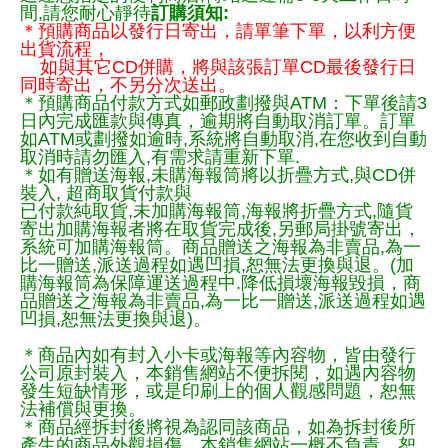
間,請您耐心靜待
訂購須知:
＊預購商品以發行日寄出，請單筆下單，以利方便
出貨流程，
如與其它CD併購，將與該張訂單CD最後發行日
同時寄出，不另分次送出。
＊預購商品付款方式如郵政劃撥與ATM：下單後請3
日內完成匯款與傳真，逾期將自動取消訂單。訂單
如ATM或劃撥如逾時,系統將自動取消,在您收到自動
取消時請勿匯入,有需求請重新下單.
＊如有贈送海報,未購海報筒將以折疊方式,與CD併
裝入, 超商取貨付款與
已付款純取貨,未加購海報筒,海報將折疊方式,隨貨
寄出加購海報者將在取貨完成後,另郵局掛號寄出，
系統可加購海報筒。商品贈送之海報為非賣品,為一
比一贈送,派送過程如遇凹損,恕無法更換與退。(加
購海報筒為保障運送過程中.降低損壞海報毀損，商
品贈送之海報為非賣品,為一比一贈送,派送過程如遇
凹損,恕無法更換與退)。
＊商品內如有封入小卡或海報等內容物，皆由發行
公司原封裝入，本銷售網站不便拆閱，如遇內容物
發生短缺情形，或是印刷上的個人觀感問題，恕無
法補償與更換。
＊商品經拆封後將視為認同該商品，如為拆封後所
產生的商品外觀損傷，本銷售網站一概不負責，恕