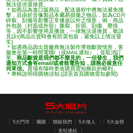
無法提供退換貨。
＊如商品為進口版商品，配送過程中將無法避免撞
擊，且由於音像製品本屬易損傷之物品，如為CD片
碎裂、刮傷等影響正常播放以外之情形，例：商品
外包裝（封面或外殼）撕裂、折損、刮傷、壓痕
等，因不影響使用及播放，一律無法退換貨，敬請
見諒!(商品出貨時會有防震包裝，避免以上情況發
生)
＊如遇商品因出貨廠商無法製作導致斷貨情形，客
服會在第一時間電聯/（或MAIL通知），並取消訂
單。
商品斷貨是我們都不樂見的，一但發生，我們
通知方式會有email/或者致電告知，請務必留意任
何來信。
賣場有隨時更改購買需知條款的權利。
＊專輯說明得購物須知:(請至首頁購物需知參閱)
5大門市
團購
聯絡我們
5大徵人
5大金榜
友站連結