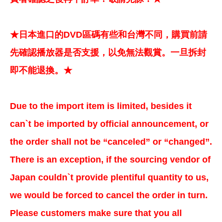
★日本進口的DVD區碼有些和台灣不同，購買前請
先確認播放器是否支援，以免無法觀賞。一旦拆封
即不能退換。★
Due to the import item is limited, besides it
can`t be imported by official announcement, or
the order shall not be “canceled” or “changed”.
There is an exception, if the sourcing vendor of
Japan couldn`t provide plentiful quantity to us,
we would be forced to cancel the order in turn.
Please customers make sure that you all