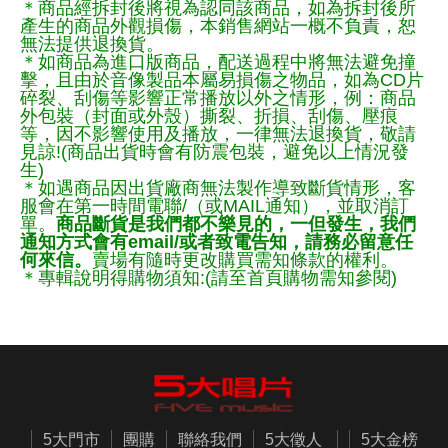
＊商品經拆封後將視為認同該商品，如為拆封後所
產生的商品外觀損傷，本銷售網站一概不負責，恕
無法提供退換貨。
＊如商品為進口版商品，配送過程中將無法避免撞
擊，且由於音像製品本屬易損傷之物品，如為CD片
碎裂、刮傷等影響正常播放以外之情形，例：商品
外包裝（封面或外殼）撕裂、折損、刮傷、壓痕
等，因不影響使用及播放，一律無法退換貨，敬請
見諒!(商品出貨時會有防震包裝，避免以上情況發
生)
＊如遇商品因出貨廠商無法製作導致斷貨情形，客
服會在第一時間電聯/（或MAIL通知），並取消訂
單。
商品斷貨是我們都不樂見的，一但發生，我們
通知方式會有email/或者致電告知，請務必留意任
何來信。
賣場有隨時更改購買需知條款的權利。
＊專輯說明得購物須知:(請至首頁購物需知參閱)
5大門市
團購
聯絡我們
5大徵人
5大金榜