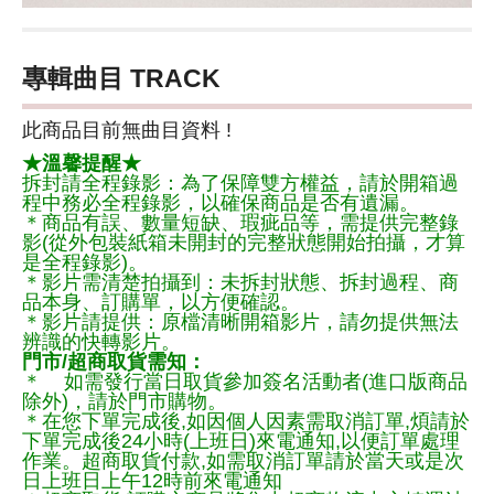
專輯曲目 TRACK
此商品目前無曲目資料 !
★溫馨提醒★
拆封請全程錄影：為了保障雙方權益，請於開箱過
程中務必全程錄影，以確保商品是否有遺漏。
＊商品有誤、數量短缺、瑕疵品等，需提供完整錄
影(從外包裝紙箱未開封的完整狀態開始拍攝，才算
是全程錄影)。
＊影片需清楚拍攝到：未拆封狀態、拆封過程、商
品本身、訂購單，以方便確認。
＊影片請提供：原檔清晰開箱影片，請勿提供無法
辨識的快轉影片。
門市/超商取貨需知：
＊ 如需發行當日取貨參加簽名活動者(進口版商品
除外)，請於門市購物。
＊在您下單完成後,如因個人因素需取消訂單,煩請於
下單完成後24小時(上班日)來電通知,以便訂單處理
作業。超商取貨付款,如需取消訂單請於當天或是次
日上班日上午12時前來電通知