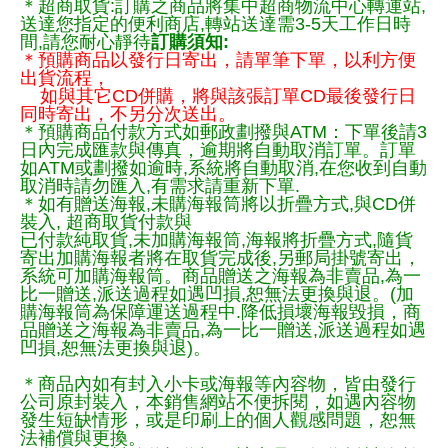
＊超商取貨:訂購之商品將集中超商物流中心轉運站,
送達您指定的便利商店,轉站送達需3-5天工作日時
間,請您耐心靜待
訂購須知:
＊預購商品以發行日寄出，請單筆下單，以利方便
出貨流程，
如與其它CD併購，將與該張訂單CD最後發行日
同時寄出，不另分次送出。
＊預購商品付款方式如郵政劃撥與ATM：下單後請3
日內完成匯款與傳真，逾期將自動取消訂單。訂單
如ATM或劃撥如逾時,系統將自動取消,在您收到自動
取消時請勿匯入,有需求請重新下單.
＊如有贈送海報,未購海報筒將以折疊方式,與CD併
裝入, 超商取貨付款與
已付款純取貨,未加購海報筒,海報將折疊方式,隨貨
寄出加購海報者將在取貨完成後,另郵局掛號寄出，
系統可加購海報筒。商品贈送之海報為非賣品,為一
比一贈送,派送過程如遇凹損,恕無法更換與退。(加
購海報筒為保障運送過程中.降低損壞海報毀損，商
品贈送之海報為非賣品,為一比一贈送,派送過程如遇
凹損,恕無法更換與退)。
＊商品內如有封入小卡或海報等內容物，皆由發行
公司原封裝入，本銷售網站不便拆閱，如遇內容物
發生短缺情形，或是印刷上的個人觀感問題，恕無
法補償與更換。