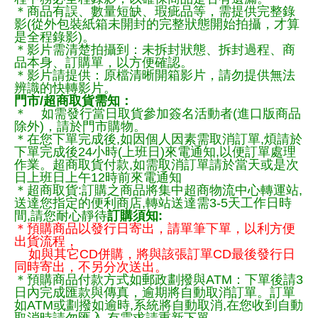
＊商品有誤、數量短缺、瑕疵品等，需提供完整錄
影(從外包裝紙箱未開封的完整狀態開始拍攝，才算
是全程錄影)。
＊影片需清楚拍攝到：未拆封狀態、拆封過程、商
品本身、訂購單，以方便確認。
＊影片請提供：原檔清晰開箱影片，請勿提供無法
辨識的快轉影片。
門市/超商取貨需知：
＊ 如需發行當日取貨參加簽名活動者(進口版商品
除外)，請於門市購物。
＊在您下單完成後,如因個人因素需取消訂單,煩請於
下單完成後24小時(上班日)來電通知,以便訂單處理
作業。超商取貨付款,如需取消訂單請於當天或是次
日上班日上午12時前來電通知
＊超商取貨:訂購之商品將集中超商物流中心轉運站,
送達您指定的便利商店,轉站送達需3-5天工作日時
間,請您耐心靜待
訂購須知:
＊預購商品以發行日寄出，請單筆下單，以利方便
出貨流程，
如與其它CD併購，將與該張訂單CD最後發行日
同時寄出，不另分次送出。
＊預購商品付款方式如郵政劃撥與ATM：下單後請3
日內完成匯款與傳真，逾期將自動取消訂單。訂單
如ATM或劃撥如逾時,系統將自動取消,在您收到自動