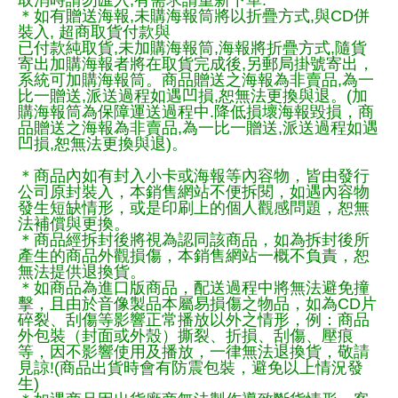
取消時請勿匯入,有需求請重新下單.
＊如有贈送海報,未購海報筒將以折疊方式,與CD併
裝入, 超商取貨付款與
已付款純取貨,未加購海報筒,海報將折疊方式,隨貨
寄出加購海報者將在取貨完成後,另郵局掛號寄出，
系統可加購海報筒。商品贈送之海報為非賣品,為一
比一贈送,派送過程如遇凹損,恕無法更換與退。(加
購海報筒為保障運送過程中.降低損壞海報毀損，商
品贈送之海報為非賣品,為一比一贈送,派送過程如遇
凹損,恕無法更換與退)。
＊商品內如有封入小卡或海報等內容物，皆由發行
公司原封裝入，本銷售網站不便拆閱，如遇內容物
發生短缺情形，或是印刷上的個人觀感問題，恕無
法補償與更換。
＊商品經拆封後將視為認同該商品，如為拆封後所
產生的商品外觀損傷，本銷售網站一概不負責，恕
無法提供退換貨。
＊如商品為進口版商品，配送過程中將無法避免撞
擊，且由於音像製品本屬易損傷之物品，如為CD片
碎裂、刮傷等影響正常播放以外之情形，例：商品
外包裝（封面或外殼）撕裂、折損、刮傷、壓痕
等，因不影響使用及播放，一律無法退換貨，敬請
見諒!(商品出貨時會有防震包裝，避免以上情況發
生)