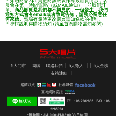
＊如遇商品因出貨廠商無法製作導致斷貨情形，客
服會在第一時間電聯/（或MAIL通知），並取消訂
單。
商品斷貨是我們都不樂見的，一但發生，我們
通知方式會有email/或者致電告知，請務必留意任
何來信。
賣場有隨時更改購買需知條款的權利。
＊專輯說明得購物須知:(請至首頁購物需知參閱)
5大門市
團購
聯絡我們
5大徵人
5大金榜
友站連結
超商取貨
社群媒體
臺灣網路認證
TEL：06-2282886 FAX：06-
2285023
上班時間：AM10:00~PM18:00 (六日休假)