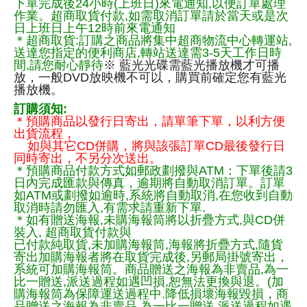
下單完成後24小時(上班日)來電通知,以便訂單處理
作業。超商取貨付款,如需取消訂單請於當天或是次
日上班日上午12時前來電通知
＊超商取貨:訂購之商品將集中超商物流中心轉運站,
送達您指定的便利商店,轉站送達需3-5天工作日時
間,請您耐心靜待
※ 藍光光碟需藍光播放機才可播
放，一般DVD放映機不可以，購買前確定您有藍光
播放機。
訂購須知:
＊預購商品以發行日寄出，請單筆下單，以利方便
出貨流程，
如與其它CD併購，將與該張訂單CD最後發行日
同時寄出，不另分次送出。
＊預購商品付款方式如郵政劃撥與ATM：下單後請3
日內完成匯款與傳真，逾期將自動取消訂單。訂單
如ATM或劃撥如逾時,系統將自動取消,在您收到自動
取消時請勿匯入,有需求請重新下單.
＊如有贈送海報,未購海報筒將以折疊方式,與CD併
裝入, 超商取貨付款與
已付款純取貨,未加購海報筒,海報將折疊方式,隨貨
寄出加購海報者將在取貨完成後,另郵局掛號寄出，
系統可加購海報筒。商品贈送之海報為非賣品,為一
比一贈送,派送過程如遇凹損,恕無法更換與退。(加
購海報筒為保障運送過程中.降低損壞海報毀損，商
品贈送之海報為非賣品,為一比一贈送,派送過程如遇