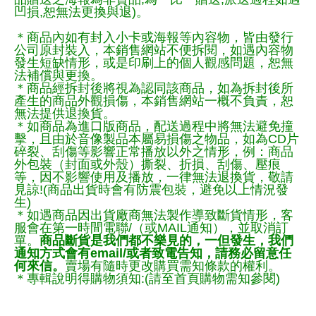
凹損,恕無法更換與退)。
＊商品內如有封入小卡或海報等內容物，皆由發行
公司原封裝入，本銷售網站不便拆閱，如遇內容物
發生短缺情形，或是印刷上的個人觀感問題，恕無
法補償與更換。
＊商品經拆封後將視為認同該商品，如為拆封後所
產生的商品外觀損傷，本銷售網站一概不負責，恕
無法提供退換貨。
＊如商品為進口版商品，配送過程中將無法避免撞
擊，且由於音像製品本屬易損傷之物品，如為CD片
碎裂、刮傷等影響正常播放以外之情形，例：商品
外包裝（封面或外殼）撕裂、折損、刮傷、壓痕
等，因不影響使用及播放，一律無法退換貨，敬請
見諒!(商品出貨時會有防震包裝，避免以上情況發
生)
＊如遇商品因出貨廠商無法製作導致斷貨情形，客
服會在第一時間電聯/（或MAIL通知），並取消訂
單。
商品斷貨是我們都不樂見的，一但發生，我們
通知方式會有email/或者致電告知，請務必留意任
何來信。
賣場有隨時更改購買需知條款的權利。
＊專輯說明得購物須知:(請至首頁購物需知參閱)