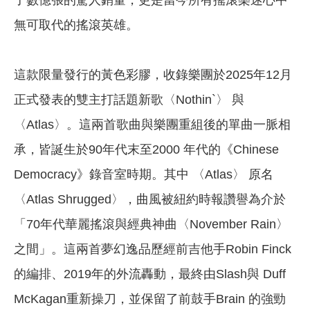
了數億張的驚人銷量，更是當今所有搖滾樂迷心中
無可取代的搖滾英雄。
這款限量發行的黃色彩膠，收錄樂團於2025年12月
正式發表的雙主打話題新歌〈Nothin`〉 與
〈Atlas〉。這兩首歌曲與樂團重組後的單曲一脈相
承，皆誕生於90年代末至2000 年代的《Chinese
Democracy》錄音室時期。其中 〈Atlas〉 原名
〈Atlas Shrugged〉，曲風被紐約時報讚譽為介於
「70年代華麗搖滾與經典神曲〈November Rain〉
之間」。這兩首夢幻逸品歷經前吉他手Robin Finck
的編排、2019年的外流轟動，最終由Slash與 Duff
McKagan重新操刀，並保留了前鼓手Brain 的強勁