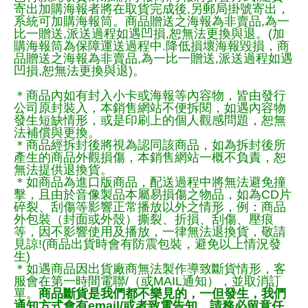
寄出加購海報者將在取貨完成後,另郵局掛號寄出，
系統可加購海報筒。商品贈送之海報為非賣品,為一
比一贈送,派送過程如遇凹損,恕無法更換與退。(加
購海報筒為保障運送過程中.降低損壞海報毀損，商
品贈送之海報為非賣品,為一比一贈送,派送過程如遇
凹損,恕無法更換與退)。
＊商品內如有封入小卡或海報等內容物，皆由發行
公司原封裝入，本銷售網站不便拆閱，如遇內容物
發生短缺情形，或是印刷上的個人觀感問題，恕無
法補償與更換。
＊商品經拆封後將視為認同該商品，如為拆封後所
產生的商品外觀損傷，本銷售網站一概不負責，恕
無法提供退換貨。
＊如商品為進口版商品，配送過程中將無法避免撞
擊，且由於音像製品本屬易損傷之物品，如為CD片
碎裂、刮傷等影響正常播放以外之情形，例：商品
外包裝（封面或外殼）撕裂、折損、刮傷、壓痕
等，因不影響使用及播放，一律無法退換貨，敬請
見諒!(商品出貨時會有防震包裝，避免以上情況發
生)
＊如遇商品因出貨廠商無法製作導致斷貨情形，客
服會在第一時間電聯/（或MAIL通知），並取消訂
單。
商品斷貨是我們都不樂見的，一但發生，我們
通知方式會有email/或者致電告知，請務必留意任