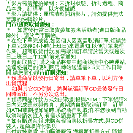
＊影片需清楚拍攝到：未拆封狀態、拆封過程、商
品本身、訂購單，以方便確認。
＊影片請提供：原檔清晰開箱影片，請勿提供無法
辨識的快轉影片。
門市/超商取貨需知：
＊ 如需發行當日取貨參加簽名活動者(進口版商品
除外)，請於門市購物。
＊在您下單完成後,如因個人因素需取消訂單,煩請於
下單完成後24小時(上班日)來電通知,以便訂單處理
作業。超商取貨付款,如需取消訂單請於當天或是次
日上班日上午12時前來電通知
＊超商取貨:訂購之商品將集中超商物流中心轉運站,
送達您指定的便利商店,轉站送達需3-5天工作日時
間,請您耐心靜待
訂購須知:
＊預購商品以發行日寄出，請單筆下單，以利方便
出貨流程，
如與其它CD併購，將與該張訂單CD最後發行日
同時寄出，不另分次送出。
＊預購商品付款方式如郵政劃撥與ATM：下單後請3
日內完成匯款與傳真，逾期將自動取消訂單。訂單
如ATM或劃撥如逾時,系統將自動取消,在您收到自動
取消時請勿匯入,有需求請重新下單.
＊如有贈送海報,未購海報筒將以折疊方式,與CD併
裝入, 超商取貨付款與
已付款純取貨,未加購海報筒,海報將折疊方式,隨貨