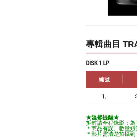
專輯曲目 TR
DISK 1 LP
編號
1.
★溫馨提醒★
拆封請全程錄影：為
＊商品有誤、數量短
＊影片需清楚拍攝到