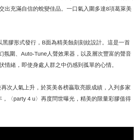
交出充滿自信的蛻變佳品。一口氣入圍多達8項葛萊美
明彩膠，首度以黑膠形式發行，B面為精美蝕刻刻紋設計。這是一首
、夢幻氛圍、Auto-Tune人聲效果器，以及層次豐富的聲音
伏情緒，即使身處人群之中仍感到孤單的心情。
kTok爆紅後再次人氣上升，於英美各榜贏取亮眼成績，入列多家
週年，〈party 4 u〉再度問世曝光，精美的限量彩膠值得