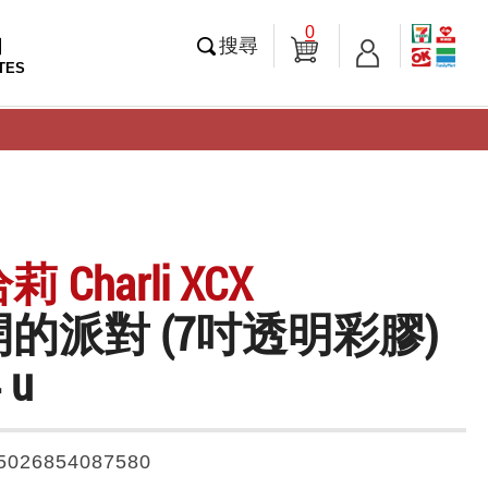
0
知
搜尋
TES
 Charli XCX
的派對 (7吋透明彩膠)
 u
5026854087580