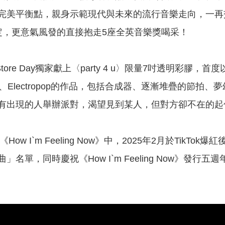
完美平衡點，親身示範現代與未來的流行音樂走向，一再
定，更意氣風發的直接抱走5座全英音樂獎喝采！
rd Store Day獨家獻上〈party 4 u〉限量7吋透
pop、Electropop的作品，包括合成器、逐漸堆疊的節拍
有出現的人舉辦派對，渴望見到某人，但對方卻不在的起
《How I`m Feeling Now》中，2025年2月於Ti
名單，同時慶祝《How I`m Feeling Now》發行五