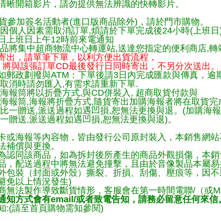
清晰開箱影片，請勿提供無法辨識的快轉影片。
貨參加簽名活動者(進口版商品除外)，請於門市購物。
因個人因素需取消訂單,煩請於下單完成後24小時(上班日
日上班日上午12時前來電通知
品將集中超商物流中心轉運站,送達您指定的便利商店,轉站
寄出，請單筆下單，以利方便出貨流程，
將與該張訂單CD最後發行日同時寄出，不另分次送出。
如郵政劃撥與ATM：下單後請3日內完成匯款與傳真，逾
取消時請勿匯入,有需求請重新下單.
海報筒將以折疊方式,與CD併裝入, 超商取貨付款與
購海報筒,海報將折疊方式,隨貨寄出加購海報者將在取貨
一比一贈送,派送過程如遇凹損,恕無法更換與退。(加購海
一贈送,派送過程如遇凹損,恕無法更換與退)。
卡或海報等內容物，皆由發行公司原封裝入，本銷售網站
法補償與更換。
為認同該商品，如為拆封後所產生的商品外觀損傷，本銷
品，配送過程中將無法避免撞擊，且由於音像製品本屬易
外包裝（封面或外殼）撕裂、折損、刮傷、壓痕等，因不影
避免以上情況發生)
商無法製作導致斷貨情形，客服會在第一時間電聯/（或M
知方式會有email/或者致電告知，請務必留意任何來信
:(請至首頁購物需知參閱)