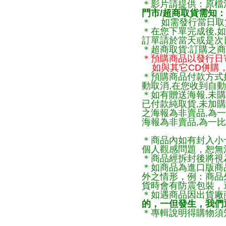
＊影片請提供：原檔
門市/超商取貨需知：
＊ 如需發行當日取
＊在您下單完成後,如
訂單請於當天或是次
＊超商取貨:訂購之商
＊預購商品以發行日
如與其它CD併購，
＊預購商品付款方式
動取消,在您收到自動
＊如有贈送海報,未購
已付款純取貨,未加
之海報為非賣品,為
海報為非賣品,為一比
＊商品內如有封入小
個人觀感問題，恕無
＊商品經拆封後將視
＊如商品為進口版商
外之情形，例：商品
貨時會有防震包裝，
＊如遇商品因出貨廠
的，一但發生，我們通
＊專輯說明得購物須知