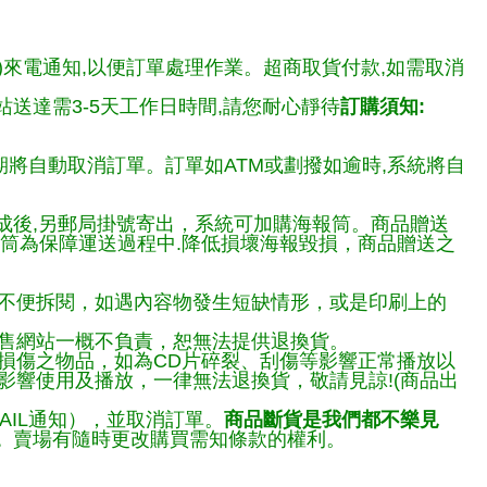
)來電通知,以便訂單處理作業。超商取貨付款,如需取消
送達需3-5天工作日時間,請您耐心靜待
訂購須知:
期將自動取消訂單。訂單如ATM或劃撥如逾時,系統將自
完成後,另郵局掛號寄出，系統可加購海報筒。商品贈送
報筒為保障運送過程中.降低損壞海報毀損，商品贈送之
不便拆閱，如遇內容物發生短缺情形，或是印刷上的
售網站一概不負責，恕無法提供退換貨。
損傷之物品，如為CD片碎裂、刮傷等影響正常播放以
響使用及播放，一律無法退換貨，敬請見諒!(商品出
AIL通知），並取消訂單。
商品斷貨是我們都不樂見
。
賣場有隨時更改購買需知條款的權利。