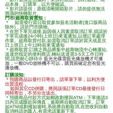
品本身、訂購單，以方便確認。
＊影片請提供：原檔清晰開箱影片，請勿提供無法
辨識的快轉影片。
門市/超商取貨需知：
＊ 如需發行當日取貨參加簽名活動者(進口版商品
除外)，請於門市購物。
＊在您下單完成後,如因個人因素需取消訂單,煩請於
下單完成後24小時(上班日)來電通知,以便訂單處理
作業。超商取貨付款,如需取消訂單請於當天或是次
日上班日上午12時前來電通知
＊超商取貨:訂購之商品將集中超商物流中心轉運站,
送達您指定的便利商店,轉站送達需3-5天工作日時
間,請您耐心靜待
※ 藍光光碟需藍光播放機才可播
放，一般DVD放映機不可以，購買前確定您有藍光
播放機。
訂購須知:
＊預購商品以發行日寄出，請單筆下單，以利方便
出貨流程，
如與其它CD併購，將與該張訂單CD最後發行日
同時寄出，不另分次送出。
＊預購商品付款方式如郵政劃撥與ATM：下單後請3
日內完成匯款與傳真，逾期將自動取消訂單。訂單
如ATM或劃撥如逾時,系統將自動取消,在您收到自動
取消時請勿匯入,有需求請重新下單.