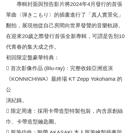
專輯封面與預告影片將2024年4月發行的首張
單曲〈弾きこもり〉的插畫進行了「真人實景化」
翻拍，展現他從自己房間向世界發聲的音樂軌跡。
在迎來20歲之際發行首張全新專輯，可謂是告別10
代青春的集大成之作。
初回限定盤豪華特典：
 首次影像作品 (Blu-ray)：完整收錄亞洲巡演
《KONNICHIWA》最終場 KT Zepp Yokohama 的
公
演紀錄。
 限定周邊：採用卡帶造型特製包裝，內含原創絲
巾、卡帶造型鑰匙圈。
 親筆信件：附帶 AKASAKI 本人親筆繪製插畫與