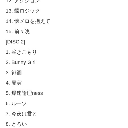
12. アクション
13. 蝶ロジック
14. 懐メロを抱えて
15. 前々晩
[DISC 2]
1. 弾きこもり
2. Bunny Girl
3. 徘徊
4. 夏実
5. 爆速論理ness
6. ルーツ
7. 今夜は君と
8. とろい