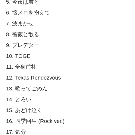
5. 今夜は君と
6. 懐メロを抱えて
7. 波まかせ
8. 薔薇と散る
9. プレデター
10. TOGE
11. 全身前礼
12. Texas Rendezvous
13. 歌ってごめん
14. とろい
15. あどけ泣く
16. 四季回生 (Rock ver.)
17. 気分