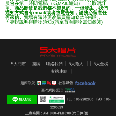
服會在第一時間電聯/（或MAIL通知），並取消訂
單。
商品斷貨是我們都不樂見的，一但發生，我們
通知方式會有email/或者致電告知，請務必留意任
何來信。
賣場有隨時更改購買需知條款的權利。
＊專輯說明得購物須知:(請至首頁購物需知參閱)
5大門市
團購
聯絡我們
5大徵人
5大金榜
友站連結
超商取貨
社群媒體
臺灣網路認證
TEL：06-2282886 FAX：06-
2285023
上班時間：AM10:00~PM18:00 (六日休假)