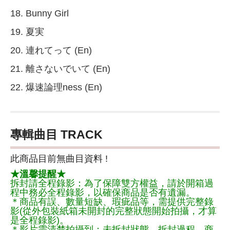
18. Bunny Girl
19. 夏実
20. 連れてって (En)
21. 離さないでいて (En)
22. 爆速論理ness (En)
專輯曲目 TRACK
此商品目前無曲目資料 !
★溫馨提醒★
拆封請全程錄影：為了保障雙方權益，請於開箱過
程中務必全程錄影，以確保商品是否有遺漏。
＊商品有誤、數量短缺、瑕疵品等，需提供完整錄
影(從外包裝紙箱未開封的完整狀態開始拍攝，才算
是全程錄影)。
＊影片需清楚拍攝到：未拆封狀態、拆封過程、商