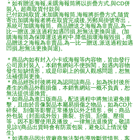
＊如有贈送海報,未購海報筒將以折疊方式,與CD併
裝入, 超商取貨付款與
已付款純取貨,未加購海報筒,海報將折疊方式,隨貨
寄出加購海報者將在取貨完成後,另郵局掛號寄出，
系統可加購海報筒。商品贈送之海報為非賣品,為一
比一贈送,派送過程如遇凹損,恕無法更換與退。(加
購海報筒為保障運送過程中.降低損壞海報毀損，商
品贈送之海報為非賣品,為一比一贈送,派送過程如遇
凹損,恕無法更換與退)。
＊商品內如有封入小卡或海報等內容物，皆由發行
公司原封裝入，本銷售網站不便拆閱，如遇內容物
發生短缺情形，或是印刷上的個人觀感問題，恕無
法補償與更換。
＊商品經拆封後將視為認同該商品，如為拆封後所
產生的商品外觀損傷，本銷售網站一概不負責，恕
無法提供退換貨。
＊如商品為進口版商品，配送過程中將無法避免撞
擊，且由於音像製品本屬易損傷之物品，如為CD片
碎裂、刮傷等影響正常播放以外之情形，例：商品
外包裝（封面或外殼）撕裂、折損、刮傷、壓痕
等，因不影響使用及播放，一律無法退換貨，敬請
見諒!(商品出貨時會有防震包裝，避免以上情況發
生)
＊如遇商品因出貨廠商無法製作導致斷貨情形，客