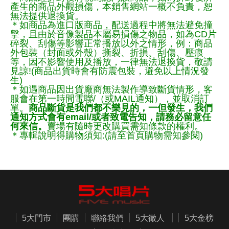
產生的商品外觀損傷，本銷售網站一概不負責，恕
無法提供退換貨。
＊如商品為進口版商品，配送過程中將無法避免撞
擊，且由於音像製品本屬易損傷之物品，如為CD片
碎裂、刮傷等影響正常播放以外之情形，例：商品
外包裝（封面或外殼）撕裂、折損、刮傷、壓痕
等，因不影響使用及播放，一律無法退換貨，敬請
見諒!(商品出貨時會有防震包裝，避免以上情況發
生)
＊如遇商品因出貨廠商無法製作導致斷貨情形，客
服會在第一時間電聯/（或MAIL通知），並取消訂
單。
商品斷貨是我們都不樂見的，一但發生，我們
通知方式會有email/或者致電告知，請務必留意任
何來信。
賣場有隨時更改購買需知條款的權利。
＊專輯說明得購物須知:(請至首頁購物需知參閱)
5大門市
團購
聯絡我們
5大徵人
5大金榜