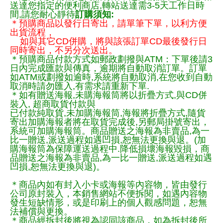
送達您指定的便利商店,轉站送達需3-5天工作日時
間,請您耐心靜待
訂購須知:
＊預購商品以發行日寄出，請單筆下單，以利方便
出貨流程，
如與其它CD併購，將與該張訂單CD最後發行日
同時寄出，不另分次送出。
＊預購商品付款方式如郵政劃撥與ATM：下單後請3
日內完成匯款與傳真，逾期將自動取消訂單。訂單
如ATM或劃撥如逾時,系統將自動取消,在您收到自動
取消時請勿匯入,有需求請重新下單.
＊如有贈送海報,未購海報筒將以折疊方式,與CD併
裝入, 超商取貨付款與
已付款純取貨,未加購海報筒,海報將折疊方式,隨貨
寄出加購海報者將在取貨完成後,另郵局掛號寄出，
系統可加購海報筒。商品贈送之海報為非賣品,為一
比一贈送,派送過程如遇凹損,恕無法更換與退。(加
購海報筒為保障運送過程中.降低損壞海報毀損，商
品贈送之海報為非賣品,為一比一贈送,派送過程如遇
凹損,恕無法更換與退)。
＊商品內如有封入小卡或海報等內容物，皆由發行
公司原封裝入，本銷售網站不便拆閱，如遇內容物
發生短缺情形，或是印刷上的個人觀感問題，恕無
法補償與更換。
＊商品經拆封後將視為認同該商品，如為拆封後所