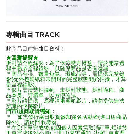
專輯曲目 TRACK
此商品目前無曲目資料 !
★溫馨提醒★
拆封請全程錄影：為了保障雙方權益，請於開箱過
程中務必全程錄影，以確保商品是否有遺漏。
＊商品有誤、數量短缺、瑕疵品等，需提供完整錄
影(從外包裝紙箱未開封的完整狀態開始拍攝，才算
是全程錄影)。
＊影片需清楚拍攝到：未拆封狀態、拆封過程、商
品本身、訂購單，以方便確認。
＊影片請提供：原檔清晰開箱影片，請勿提供無法
辨識的快轉影片。
門市/超商取貨需知：
＊ 如需發行當日取貨參加簽名活動者(進口版商品
除外)，請於門市購物。
＊在您下單完成後,如因個人因素需取消訂單,煩請於
下單完成後24小時(上班日)來電通知,以便訂單處理