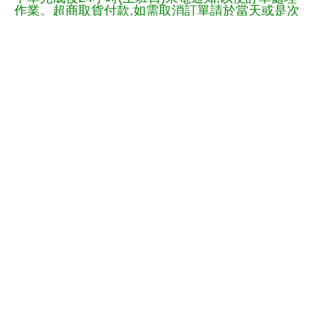
作業。超商取貨付款,如需取消訂單請於當天或是次
日上班日上午12時前來電通知
＊超商取貨:訂購之商品將集中超商物流中心轉運站,
送達您指定的便利商店,轉站送達需3-5天工作日時
間,請您耐心靜待
訂購須知:
＊預購商品以發行日寄出，請單筆下單，以利方便
出貨流程，
如與其它CD併購，將與該張訂單CD最後發行日
同時寄出，不另分次送出。
＊預購商品付款方式如郵政劃撥與ATM：下單後請3
日內完成匯款與傳真，逾期將自動取消訂單。訂單
如ATM或劃撥如逾時,系統將自動取消,在您收到自動
取消時請勿匯入,有需求請重新下單.
＊如有贈送海報,未購海報筒將以折疊方式,與CD併
裝入, 超商取貨付款與
已付款純取貨,未加購海報筒,海報將折疊方式,隨貨
寄出加購海報者將在取貨完成後,另郵局掛號寄出，
系統可加購海報筒。商品贈送之海報為非賣品,為一
比一贈送,派送過程如遇凹損,恕無法更換與退。(加
購海報筒為保障運送過程中.降低損壞海報毀損，商
品贈送之海報為非賣品,為一比一贈送,派送過程如遇
凹損,恕無法更換與退)。
＊商品內如有封入小卡或海報等內容物，皆由發行
公司原封裝入，本銷售網站不便拆閱，如遇內容物